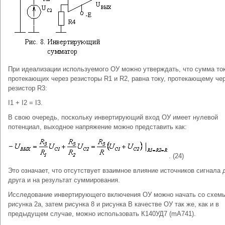
При идеализации используемого ОУ можно утверждать, что сумма ток
протекающих через резисторы R1 и R2, равна току, протекающему че
резистор R3:
I1 + I2 = I3.
В свою очередь, поскольку инвертирующий вход ОУ имеет нулевой
потенциал, выходное напряжение можно представить как:
. (24)
Это означает, что отсутствует взаимное влияние источников сигнала 
друга и на результат суммирования.
Исследование инвертирующего включения ОУ можно начать со схем
рисунка 2а, затем рисунка 8 и рисунка В качестве ОУ так же, как и в
предыдущем случае, можно использовать К140УД7 (mА741).