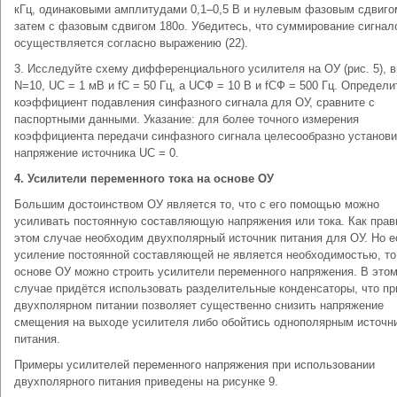
кГц, одинаковыми амплитудами 0,1–0,5 В и нулевым фазовым сдвиго
затем с фазовым сдвигом 180о. Убедитесь, что суммирование сигнал
осуществляется согласно выражению (22).
3. Исследуйте схему дифференциального усилителя на ОУ (рис. 5), 
N=10, UC = 1 мВ и fC = 50 Гц, а UСФ = 10 В и fСФ = 500 Гц. Определи
коэффициент подавления синфазного сигнала для ОУ, сравните с
паспортными данными. Указание: для более точного измерения
коэффициента передачи синфазного сигнала целесообразно установи
напряжение источника UC = 0.
4. Усилители переменного тока на основе ОУ
Большим достоинством ОУ является то, что с его помощью можно
усиливать постоянную составляющую напряжения или тока. Как прав
этом случае необходим двухполярный источник питания для ОУ. Но е
усиление постоянной составляющей не является необходимостью, то
основе ОУ можно строить усилители переменного напряжения. В это
случае придётся использовать разделительные конденсаторы, что пр
двухполярном питании позволяет существенно снизить напряжение
смещения на выходе усилителя либо обойтись однополярным источн
питания.
Примеры усилителей переменного напряжения при использовании
двухполярного питания приведены на рисунке 9.