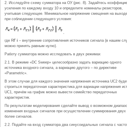
2. Исследуйте схему сумматора на ОУ (рис. 8). Задайтесь коэффици
усиления по каждому входу 10 и определите номиналы резисторов,
учитывая следующее. Минимальное напряжение смещения на выходе
при соблюдении следующего условия:
,
где R
Г
i
– внутренние сопротивления источников сигнала (в нашем сл
можно принять равным нулю).
Работу сумматора можно исследовать в двух режимах
2.1. В режиме «DC Sweep» целесообразно задать вариацию одного
источника входного сигнала, а вариацию другого – по директиве
«Parametric».
В этом случае для каждого значения напряжения источника UC2 буде
строиться передаточная характеристика для вариации напряжения ис
UC1, причём на график можно вывести семейство передаточных
характеристик.
По результатам моделирования сделайте вывод о возможном диапаз
изменения входных сигналов при осуществлении суммирования двух
более сигналов.
2.2. Подайте на вход сумматора два синусоидальных сигнала с часто