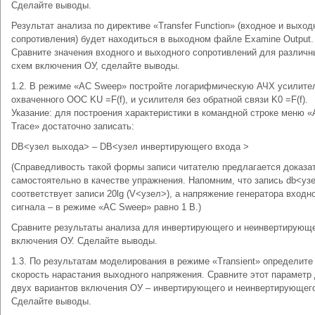
Сделайте выводы.
Результат анализа по директиве «Transfer Function» (входное и выход
сопротивления) будет находиться в выходном файле Examine Output.
Сравните значения входного и выходного сопротивлений для различн
схем включения ОУ, сделайте выводы.
1.2. В режиме «AC Sweep» постройте логарифмическую АЧХ усилите
охваченного ООС KU =F(f), и усилителя без обратной связи K0 =F(f).
Указание: для построения характеристики в командной строке меню «
Trace» достаточно записать:
DB<узел выхода> – DB<узел инвертирующего входа >
(Справедливость такой формы записи читателю предлагается доказа
самостоятельно в качестве упражнения. Напомним, что запись db<уз
соответствует записи 20lg (V<узел>), а напряжение генератора входн
сигнала – в режиме «AC Sweep» равно 1 В.)
Сравните результаты анализа для инвертирующего и неинвертирующ
включения ОУ. Сделайте выводы.
1.3. По результатам моделирования в режиме «Transient» определите
скорость нарастания выходного напряжения. Сравните этот параметр
двух вариантов включения ОУ – инвертирующего и неинвертирующег
Сделайте выводы.