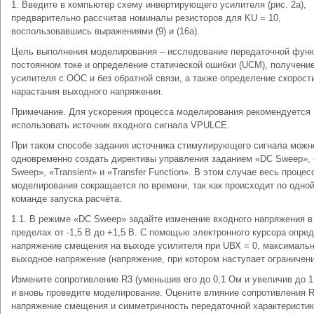
1. Введите в компьютер схему инвертирующего усилителя (рис. 2а),
предварительно рассчитав номиналы резисторов для KU = 10,
воспользовавшись выражениями (9) и (16а).
Цель выполнения моделирования – исследование передаточной функ
постоянном токе и определение статической ошибки (UСМ), получени
усилителя с ООС и без обратной связи, а также определение скорост
нарастания выходного напряжения.
Примечание. Для ускорения процесса моделирования рекомендуется
использовать источник входного сигнала VPULCE.
При таком способе задания источника стимулирующего сигнала можн
одновременно создать директивы управления заданием «DC Sweep»,
Sweep», «Transient» и «Transfer Function». В этом случае весь процес
моделирования сокращается по времени, так как происходит по одно
команде запуска расчёта.
1.1. В режиме «DC Sweep» задайте изменение входного напряжения в
пределах от -1,5 В до +1,5 В. С помощью электронного курсора опред
напряжение смещения на выходе усилителя при UВХ = 0, максималь
выходное напряжение (напряжение, при котором наступает ограничени
Измените сопротивление R3 (уменьшив его до 0,1 Ом и увеличив до 
и вновь проведите моделирование. Оцените влияние сопротивления R
напряжение смещения и симметричность передаточной характеристик