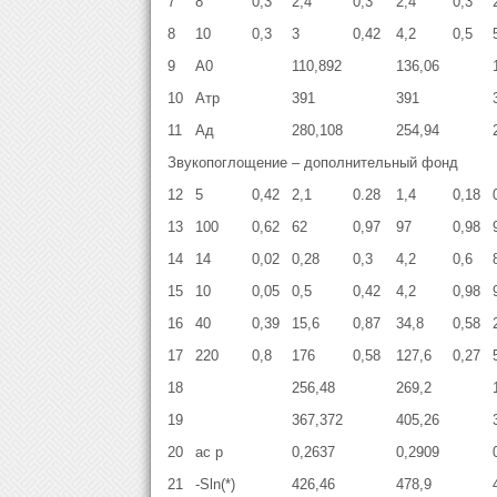
7
8
0,3
2,4
0,3
2,4
0,3
8
10
0,3
3
0,42
4,2
0,5
9
А0
110,892
136,06
10
Атр
391
391
11
Ад
280,108
254,94
Звукопоглощение – дополнительный фонд
12
5
0,42
2,1
0.28
1,4
0,18
13
100
0,62
62
0,97
97
0,98
14
14
0,02
0,28
0,3
4,2
0,6
15
10
0,05
0,5
0,42
4,2
0,98
16
40
0,39
15,6
0,87
34,8
0,58
17
220
0,8
176
0,58
127,6
0,27
18
256,48
269,2
19
367,372
405,26
20
aс р
0,2637
0,2909
21
-Sln(*)
426,46
478,9