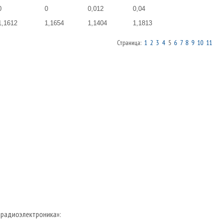
0
0
0,012
0,04
1,1612
1,1654
1,1404
1,1813
Страница:
1
2
3
4
5
6
7
8
9
10
11
 радиоэлектроника»: