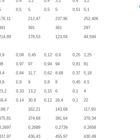
2,4
0,4
3,2
0,4
3,2
0,4
3,2
5
0,5
5
0,5
5
0,51
5,1
176,11
212,47
237,96
252,406
391
391
361
297
214,89
178,53
123,04
44,594
0,9
0,09
0,45
0,12
0,6
0,25
1,25
98
0,97
97
0,94
94
0,81
81
8,4
0,84
11,7
0,62
8,68
0,37
5,18
9,8
0,9
9
0,8
8
0,45
4,5
23,2
0,33
13,2
0,15
6
0,1
4
59,4
0,14
30,8
0,12
26,4
0,1
22
199,7
162,21
143,68
117,93
375,81
374,68
381,64
370,34
0,2697
0,2689
0,2739
0,2658
437,97
436,43
455,97
430,49