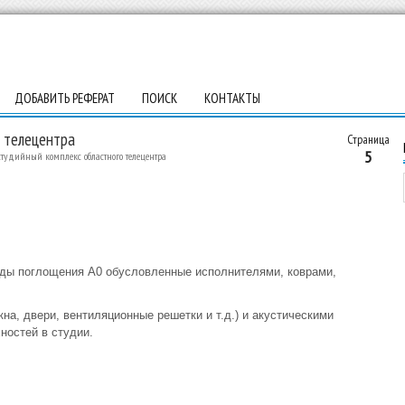
ДОБАВИТЬ РЕФЕРАТ
ПОИСК
КОНТАКТЫ
 телецентра
Страница
5
тудийный комплекс областного телецентра
ды поглощения А0 обусловленные исполнителями, коврами,
на, двери, вентиляционные решетки и т.д.) и акустическими
ностей в студии.