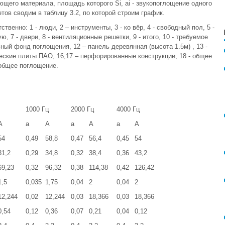
щего материала, площадь которого Si, ai - звукопоглощение одного
етов сводим в таблицу 3.2, по которой строим график.
венно: 1 - люди, 2 – инструменты, 3 - ко вёр, 4 - свободный пол, 5 -
ю, 7 - двери, 8 - вентиляционные решетки, 9 - итого, 10 - требуемое
ый фонд поглощения, 12 – панель деревянная (высота 1.5м) , 13 -
еские плиты ПАО, 16,17 – перфорированные конструкции, 18 - общее
 общее поглощение.
1000 Гц
2000 Гц
4000 Гц
А
a
А
a
А
a
А
54
0,49
58,8
0,47
56,4
0,45
54
31,2
0,29
34,8
0,32
38,4
0,36
43,2
69,23
0,32
96,32
0,38
114,38
0,42
126,42
1,5
0,035
1,75
0,04
2
0,04
2
12,244
0,02
12,244
0,03
18,366
0,03
18,366
0,54
0,12
0,36
0,07
0,21
0,04
0,12