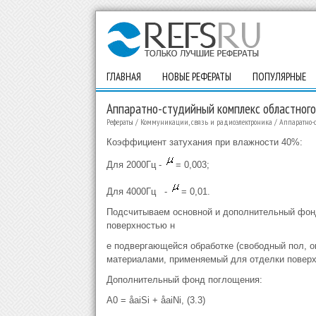
ГЛАВНАЯ
НОВЫЕ РЕФЕРАТЫ
ПОПУЛЯРНЫЕ
Аппаратно-студийный комплекс областного
Рефераты
/
Коммуникации, связь и радиоэлектроника
/
Аппаратно-с
Коэффициент затухания при влажности 40%:
Для 2000Гц -
= 0,003;
Для 4000Гц
-
= 0,01.
Подсчитываем основной и дополнительный фон
поверхностью н
е подвергающейся обработке (свободный пол, ок
материалами, применяемый для отделки поверх
Дополнительный фонд поглощения:
А0 = åaіSi + åaiNi, (3.3)