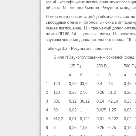
где aі - коэффициент поглощения звукопоглощаю
объекта, Ni - число объектов. Результаты подсч
Номерами в первом столбце обозначены соответст
свободные стены и потолок, 6 - окна в аппаратну
общее поглощение, 11 - требуемый дополнительн
плиты ПП-80, 14 – щелевые плиты, 15 – акустич
звукопоглощение дополнительного фонда, 19 -
Таблица 3.2 - Результаты подсчетов
S или N
Звукопоглощение – основной фонд
125 Гц
250 Гц
500 Гц
a
А
a
А
a
1
120
0,28
33,6
0,4
48
0,45
2
120
0,23
27,6
0,26
31,2
0,26
3
301
0,12
36,12
0,14
42,14
0,23
4
50
0,02
1
0,025
1,25
0,03
5
612,2
0,01
6,122
0,01
6,122
0,02
6
3
0,35
1,05
0,25
0,75
0,18