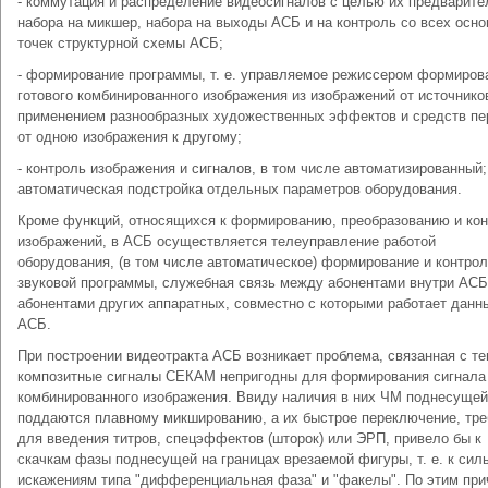
- коммутация и распределение видеосигналов с целью их предварите
набора на микшер, набора на выходы АСБ и на контроль со всех осн
точек структурной схемы АСБ;
- формирование программы, т. е. управляемое режиссером формиров
готового комбинированного изображения из изображений от источнико
применением разнообразных художественных эффектов и средств пе
от одною изображения к другому;
- контроль изображения и сигналов, в том числе автоматизированный;
автоматическая подстройка отдельных параметров оборудования.
Кроме функций, относящихся к формированию, преобразованию и ко
изображений, в АСБ осуществляется телеуправление работой
оборудования, (в том числе автоматическое) формирование и контро
звуковой программы, служебная связь между абонентами внутри АСБ
абонентами других аппаратных, совместно с которыми работает данн
АСБ.
При построении видеотракта АСБ возникает проблема, связанная с те
композитные сигналы СЕКАМ непригодны для формирования сигнала
комбинированного изображения. Ввиду наличия в них ЧМ поднесущей
поддаются плавному микшированию, а их быстрое переключение, тр
для введения титров, спецэффектов (шторок) или ЭРП, привело бы к
скачкам фазы поднесущей на границах врезаемой фигуры, т. е. к си
искажениям типа "дифференциальная фаза" и "факелы". По этим пр