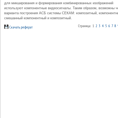
для микширования и формирования комбинированных изображений
используют компонентные видеосигналы. Таким образом, возможны ч
варианта построения АСБ системы СЕКАМ: композитный, компонентн
смешанный компонентный и композитный.
Страница: 1
2
3
4
5
6
7
8
Скачать реферат