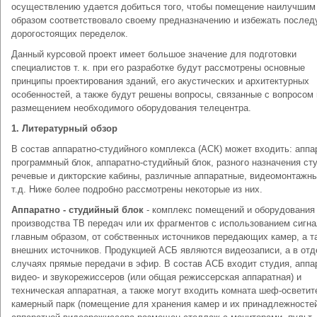
осуществлению удается добиться того, чтобы помещение наилучшим
образом соответствовало своему предназначению и избежать после
дорогостоящих переделок.
Данный курсовой проект имеет большое значение для подготовки
специалистов т. к. при его разработке будут рассмотрены основные
принципы проектирования зданий, его акустических и архитектурных
особенностей, а также будут решены вопросы, связанные с вопросом 
размещением необходимого оборудования телецентра.
1. Литературный обзор
В состав аппаратно-студийного комплекса (АСК) может входить: аппар
программный блок, аппаратно-студийный блок, разного назначения ст
речевые и дикторские кабины, различные аппаратные, видеомонтажны
т.д. Ниже более подробно рассмотрены некоторые из них.
Аппаратно - студийный блок
- комплекс помещений и оборудования
производства ТВ передач или их фрагментов с использованием сигна
главным образом, от собственных источников передающих камер, а т
внешних источников. Продукцией АСБ являются видеозаписи, а в от
случаях прямые передачи в эфир. В состав АСБ входит студия, аппа
видео- и звукорежиссеров (или общая режиссерская аппаратная) и
техническая аппаратная, а также могут входить комната шеф-осветит
камерный парк (помещение для хранения камер и их принадлежностей