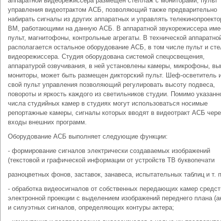
аппаратной видеорежиссера размещен стеллаж с мониторами, пульт
управления видеотрактом АСБ, позволяющий также предварительно
набирать сигналы из других аппаратных и управлять телекинопроекто
ВМ, работающими на данную АСБ. В аппаратной звукорежиссера име
пульт, магнитофоны, контрольные агрегаты. В технической аппаратно
располагается остальное оборудование АСБ, в том числе пульт и ст
видеорежиссера. Студия оборудована системой спецосвещения,
аппаратурой озвучивания, в ней установлены камеры, микрофоны, в
мониторы, может быть размещен дикторский пульт. Шеф-осветитель 
свой пульт управления позволяющий регулировать высоту подвеса,
повороты и яркость каждого из светильников студии. Помимо указанн
числа студийных камер в студиях могут использоваться носимые
репортажные камеры, сигналы которых вводят в видеотракт АСБ чере
входы внешних программ.
Оборудование АСБ выполняет следующие функции:
- формирование сигналов электрически создаваемых изображений
(текстовой и графической информации от устройств ТВ буквопечати
разноцветных фонов, заставок, занавеса, испытательных таблиц и т. п
- обработка видеосигналов от собственных передающих камер средс
электронной проекции с выделением изображений переднего плана (а
и силуэтных сигналов, определяющих контуры актера;