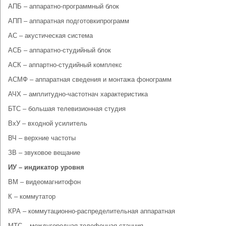
АПБ – аппаратно-программный блок
АПП – аппаратная подготовкипрограмм
АС – акустическая система
АСБ – аппаратно-студийный блок
АСК – аппартно-студийный комплекс
АСМФ – аппаратная сведения и монтажа фонограмм
АЧХ – амплитудно-частотнач характеристика
БТС – большая телевизионная студия
ВхУ – входной усилитель
ВЧ – верхние частоты
ЗВ – звуковое вещание
ИУ – индикатор уровня
ВМ – видеомагнитофон
К – коммутатор
КРА – коммутационно-распределительная аппаратная
МТС – междугородная телефонная станция