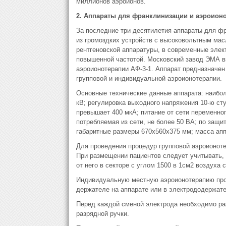
миллионов аэроионов.
2. Аппараты для франклинизации и аэроион
За последние три десятилетия аппараты для ф
из громоздких устройств с высоковольтным ма
рентгеновской аппаратуры, в современные эле
повышенной частотой. Московский завод ЭМА в
аэроионотерапии АФ-3-1. Аппарат предназначен
групповой и индивидуальной аэроионотерапии.
Основные технические данные аппарата: наибо
кВ; регулировка выходного напряжения 10-ю сту
превышает 400 мкА; питание от сети переменно
потребляемая из сети, не более 50 ВА; по защи
габаритные размеры 670х560х375 мм; масса аппа
Для проведения процедур групповой аэроионоте
При размещении пациентов следует учитывать, 
от него в секторе с углом 1500 в 1см2 воздуха
Индивидуальную местную аэроионотерапию пров
держателе на аппарате или в электрододержат
Перед каждой сменой электрода необходимо р
разрядной ручки.