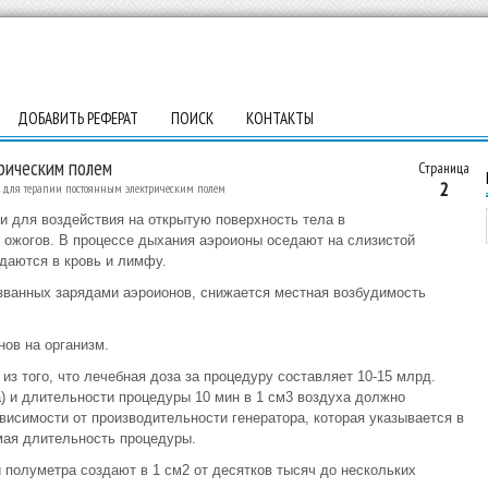
ДОБАВИТЬ РЕФЕРАТ
ПОИСК
КОНТАКТЫ
рическим полем
Страница
2
 для терапии постоянным электрическим полем
и для воздействия на открытую поверхность тела в
, ожогов. В процессе дыхания аэроионы оседают на слизистой
даются в кровь и лимфу.
званных зарядами аэроионов, снижается местная возбудимость
ов на организм.
из того, что лечебная доза за процедуру составляет 10-15 млрд.
ха) и длительности процедуры 10 мин в 1 см3 воздуха должно
висимости от производительности генератора, которая указывается в
мая длительность процедуры.
 полуметра создают в 1 см2 от десятков тысяч до нескольких