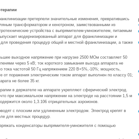
отерапии
ранклинизации претерпели значительные изменения, превратившись
сляным трансформатором и кенотроном, заимствованными из
ктротехнические устройства с выпрямителем-умножителем, питаемым
ыпускает модернизированный аппарат для франклинизации и
 для проведения процедур общей и местной франклинизации, а также
льшее выходное напряжение при нагрузке 2500 МОм составляет 50
пенями через 5 кВ; ток короткого замыкания выхода аппарата не
го тока частотой 50 Гц напряжением 220 В+5%,-10%; мощность,
те от поражения электрическим током аппарат выполнен по классу 01;
рата не более 35 кг.
рапии в держателе на аппарате укрепляют сферический электрод.
что при максимальном напряжении на электроде на расстоянии 1,5 м
 содержится около 1,3.106 отрицательных аэроионов.
одят с плоским или удлиненным электродом. Электрод крепят в
еле для местных процедур.
азряжать конденсаторы выпрямителя-умножителя с помощью