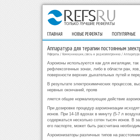
ГЛАВНАЯ
НОВЫЕ РЕФЕРАТЫ
ПОПУЛЯРНЫЕ
Аппаратура для терапии постоянным элект
Рефераты
/
Коммуникации, связь и радиоэлектроника
/
Аппаратура
Аэроионы используются как для ингаляции, так 
рефлексогенных зонах, либо в области ран, язв
поверхности верхних дыхательных путей и пере
В результате электрохимических процессов, вы
нервных окончаний, прояв
ляется общее нормализующее действие аэроион
При дозировке процедур азроионизации исходят 
ионов. При 14-18 вдохах в минуту (5-7 л возду
содержаться несколько сотен тысяч ионов. В за
его паспорте, может быть рассчитана необходи
Аэроионизаторы различных типов на расстоянии