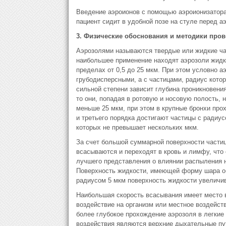
Введение аэроионов с помощью аэроионизатора
пациент сидит в удобной позе на стуле перед а
3. Физические обоснования и методики про
Аэрозолями называются твердые или жидкие час
наибольшее применение находят аэрозоли жидк
пределах от 0,5 до 25 мкм. При этом условно 
грубодисперсными, а с частицами, радиус кото
сильной степени зависит глубина проникновения
то они, попадая в ротовую и носовую полость, 
меньше 25 мкм, при этом в крупные бронхи про
и третьего порядка достигают частицы с радиу
которых не превышает нескольких мкм.
За счет большой суммарной поверхности частиц
всасываются и переходят в кровь и лимфу, что
лучшего представления о влиянии распыления 
Поверхность жидкости, имеющей форму шара об
радиусом 5 мкм поверхность жидкости увеличива
Наибольшая скорость всасывания имеет место 
воздействие на организм или местное воздейств
более глубокое прохождение аэрозоля в легкие
воздействия являются верхние дыхательные пу