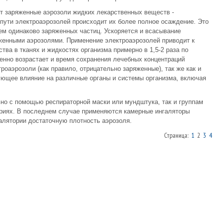
т заряженные аэрозоли жидких лекарственных веществ -
пути электроаэрозолей происходит их более полное осаждение. Это
м одинаково заряженных частиц. Ускоряется и всасывание
женными аэрозолями. Применение электроаэрозолей приводит к
ва в тканях и жидкостях организма примерно в 1,5-2 раза по
енно возрастает и время сохранения лечебных концентраций
роаэрозоли (как правило, отрицательно заряженные), так же как и
ющее влияние на различные органы и системы организма, включая
но с помощью респираторной маски или мундштука, так и группам
риях. В последнем случае применяются камерные ингаляторы
алятории достаточную плотность аэрозоля.
Страница:
1
2
3
4