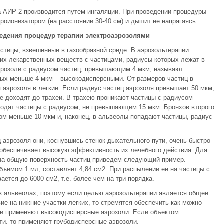
 АИР-2 производится путем ингаляции. При проведении процедуры
эроионизатором (на расстоянии 30-40 cм) и дышит не напрягаясь.
ведения процедур терапии электроаэрозолями
тицы, взвешенные в газообразной среде. В аэрозольтерапии
их лекарственных веществ с частицами, радиусы которых лежат в
аэрозоли с радиусом частиц, превышающим 4 мкм, называют
рых меньше 4 мкм – высокодисперсными. От размеров частиц в
 аэрозоля в легкие. Если радиус частиц аэрозоля превышает 50 мкм,
не доходят до трахеи. В трахею проникают частицы с радиусом
ходят частицы с радиусом, не превышающим 15 мкм. Бронхов второго
сом меньше 10 мкм и, наконец, в альвеолы попадают частицы, радиус
 аэрозоля они, коснувшись стенок дыхательного пути, очень быстро
 обеспечивает высокую эффективность их лечебного действия. Для
на общую поверхность частиц приведем следующий пример.
ъемом 1 мл, составляет 4,84 см2. При распылении ее на частицы с
ется до 6000 см2, т.е. более чем на три порядка.
в альвеолах, поэтому если целью аэрозольтерапии является общее
ие на нижние участки легких, то стремятся обеспечить как можно
 и применяют высокодисперсные аэрозоли. Если объектом
ти, то применяют грубодисперсные аэрозоли.