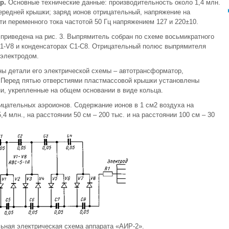
ор.
Основные технические данные: производительность около 1,4 млн.
передней крышки; заряд ионов отрицательный, напряжение на
ти переменного тока частотой 50 Гц напряжением 127 и 220±10.
приведена на рис. 3. Выпрямитель собран по схеме восьмикратного
1-V8 и конденсаторах С1-С8. Отрицательный полюс выпрямителя
 электродом.
ны детали его электрической cхемы – автотрансформатор,
 Перед пятью отверстиями пластмассовой крышки установлены
и, укрепленные на общем основании в виде кольца.
ицательных аэроионов. Содержание ионов в 1 cм2 воздуха на
,4 млн., на расстоянии 50 cм – 200 тыс. и на расстоянии 100 cм – 30
ьная электрическая схема аппарата «АИР-2».