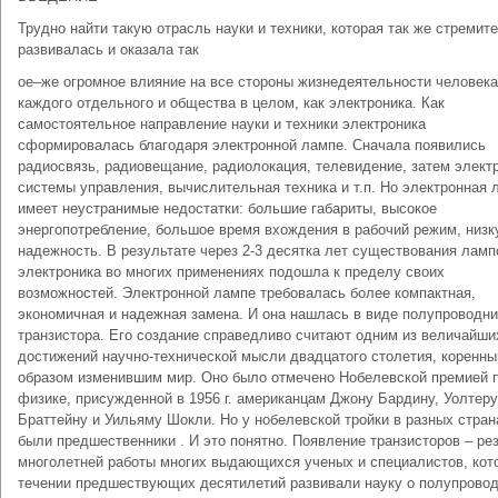
Трудно найти такую отрасль науки и техники, которая так же стремит
развивалась и оказала так
ое–же огромное влияние на все стороны жизнедеятельности человека
каждого отдельного и общества в целом, как электроника. Как
самостоятельное направление науки и техники электроника
сформировалась благодаря электронной лампе. Сначала появились
радиосвязь, радиовещание, радиолокация, телевидение, затем элект
системы управления, вычислительная техника и т.п. Но электронная 
имеет неустранимые недостатки: большие габариты, высокое
энергопотребление, большое время вхождения в рабочий режим, низ
надежность. В результате через 2-3 десятка лет существования ламп
электроника во многих применениях подошла к пределу своих
возможностей. Электронной лампе требовалась более компактная,
экономичная и надежная замена. И она нашлась в виде полупроводни
транзистора. Его создание справедливо считают одним из величайши
достижений научно-технической мысли двадцатого столетия, коренн
образом изменившим мир. Оно было отмечено Нобелевской премией 
физике, присужденной в 1956 г. американцам Джону Бардину, Уолтеру
Браттейну и Уильяму Шокли. Но у нобелевской тройки в разных стран
были предшественники . И это понятно. Появление транзисторов – ре
многолетней работы многих выдающихся ученых и специалистов, кот
течении предшествующих десятилетий развивали науку о полупровод