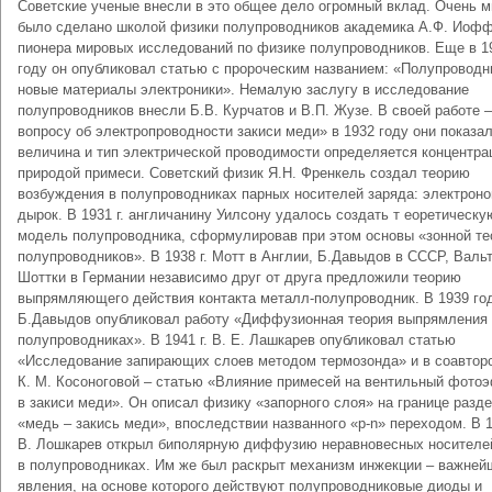
Советские ученые внесли в это общее дело огромный вклад. Очень м
было сделано школой физики полупроводников академика А.Ф. Иофф
пионера мировых исследований по физике полупроводников. Еще в 1
году он опубликовал статью с пророческим названием: «Полупроводн
новые материалы электроники». Немалую заслугу в исследование
полупроводников внесли Б.В. Курчатов и В.П. Жузе. В своей работе –
вопросу об электропроводности закиси меди» в 1932 году они показал
величина и тип электрической проводимости определяется концентра
природой примеси. Советский физик Я.Н. Френкель создал теорию
возбуждения в полупроводниках парных носителей заряда: электроно
дырок. В 1931 г. англичанину Уилсону удалось создать т еоретическу
модель полупроводника, сформулировав при этом основы «зонной те
полупроводников». В 1938 г. Мотт в Англии, Б.Давыдов в СССР, Валь
Шоттки в Германии независимо друг от друга предложили теорию
выпрямляющего действия контакта металл-полупроводник. В 1939 го
Б.Давыдов опубликовал работу «Диффузионная теория выпрямления
полупроводниках». В 1941 г. В. Е. Лашкарев опубликовал статью
«Исследование запирающих слоев методом термозонда» и в соавторс
К. М. Косоноговой – статью «Влияние примесей на вентильный фото
в закиси меди». Он описал физику «запорного слоя» на границе разд
«медь – закись меди», впоследствии названного «p-n» переходом. В 1
В. Лошкарев открыл биполярную диффузию неравновесных носителе
в полупроводниках. Им же был раскрыт механизм инжекции – важней
явления, на основе которого действуют полупроводниковые диоды и