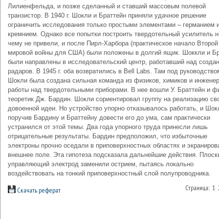
Лилиенфельда, и позже сделанный и ставший массовым полевой
транзистор. В 1940 г. Шокли и Браттейн приняли удачное решение
ограничить исследования только простыми элементами – германием 
кремнием. Однако все попытки построить твердотельный усилитель н
чему не привели, и после Пирл-Харбора (практическое начало Второй
мировой войны для США) были положены в долгий ящик. Шоккли и Б
были направлены в исследовательский центр, работавший над созда
радаров. В 1945 г. оба возвратились в Bell Labs. Там под руководство
Шокли была создана сильная команда из физиков, химиков и инжене
работы над твердотельными приборами. В нее вошли У. Браттейн и ф
теоретик Дж. Бардин. Шокли сориентировал группу на реализацию св
довоенной идеи. Но устройство упорно отказывалось работать, и Шок
поручив Бардину и Браттейну довести его до ума, сам практически
устранился от этой темы. Два года упорного труда принесли лишь
отрицательные результаты. Бардин предположил, что избыточные
электроны прочно оседали в приповерхностных областях и экраниров
внешнее поле. Эта гипотеза подсказала дальнейшие действия. Плоск
управляющий электрод заменили острием, пытаясь локально
воздействовать на тонкий приповерхностный слой полупроводника.
Страница: 1
Скачать реферат