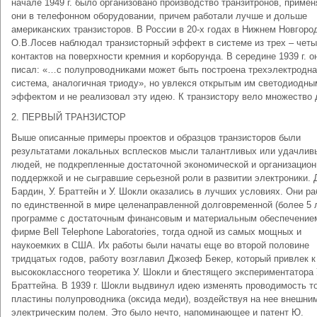
начале 1949 г. было организовано производство транзитронов, приме
они в телефонном оборудовании, причем работали лучше и дольше
американских транзисторов. В России в 20-х годах в Нижнем Новгоро
О.В.Лосев наблюдал транзисторный эффект в системе из трех – чет
контактов на поверхности кремния и корборунда. В середине 1939 г. о
писал: «…с полупроводниками может быть построена трехэлектродн
система, аналогичная триоду», но увлекся открытым им светодиодны
эффектом и не реализовал эту идею. К транзистору вело множество д
2. ПЕРВЫЙ ТРАНЗИСТОР
Выше описанные примеры проектов и образцов транзисторов были
результатами локальных всплесков мысли талантливых или удачлив
людей, не подкрепленные достаточной экономической и организацион
поддержкой и не сыгравшие серьезной роли в развитии электроники. 
Бардин, У. Браттейн и У. Шокли оказались в лучших условиях. Они р
по единственной в мире целенаправленной долговременной (более 5 
программе с достаточным финансовым и материальным обеспечение
фирме Bell Telephone Laboratories, тогда одной из самых мощных и
наукоемких в США. Их работы были начаты еще во второй половине
тридцатых годов, работу возглавил Джозеф Бекер, который привлек к
высококлассного теоретика У. Шокли и блестящего экспериментатора 
Браттейна. В 1939 г. Шокли выдвинул идею изменять проводимость т
пластины полупроводника (оксида меди), воздействуя на нее внешни
электрическим полем. Это было нечто, напоминающее и патент Ю.