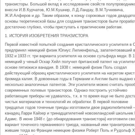
транзисторы. Большой вклад в исследование свойств полупроводник
внесли И.В.Курчатов, Ю.М.Кушнир, Л.Д.Ландау, В.М.Тучкевича,
Ж.И.Алферов и др. Таким образом, к концу сороковых годов двадцато
основы теоретической базы для создания транзисторов были прорабо
достаточно глубоко, чтобы приступать к практическим работам.
1. ИСТОРИЯ ИЗОБРЕТЕНИЯ ТРАНЗИСТОРА
Первой известной попыткой создания кристаллического усилителя в
предпринял немецкий физик Юлиус Лилиенфельд, запатентовавший в
1932 и 1933 гг. три варианта усилителя на основе сульфида меди. В 19
немецкий у ченый Оскар Хейл получил британский патент на усилите
основе пятиокиси ванадия. В 1938 г. немецкий физик Поль создал
действующий образец кристаллического усилителя на нагретом крис
бромида калия. В довоенные годы в Германии и Англии было выдано
несколько аналогичных патентов. Эти усилители можно считать проо
современных полевых транзисторов. Однако построить устойчиво
работающие приборы не удавалось, т.к. в то время еще не было дост
чистых материалов и технологий их обработки. В первой половине
тридцатых годов точечные триоды изготовили двое радиолюбителей 
канадец Ларри Кайзер и тринадцатилетний новозеландский школьник 
Адамс. В июне 1948 г. (до обнародования транзистора) изготовили св
вариант точечного германиевого триода, названный ими транзитроном
жившие тогда во Франции немецкие физики Роберт Поль и Рудольф 