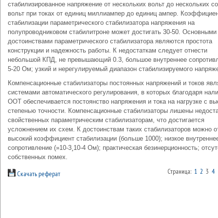
стабилизированное напряжение от нескольких вольт до нескольких с
вольт при токах от единиц миллиампер до единиц ампер. Коэффицие
стабилизации параметрического стабилизатора напряжения на
полупроводниковом стабилитроне может достигать 30-50. Основными
достоинствами параметрического стабилизатора являются простота
конструкции и надежность работы. К недостаткам следует отнести
небольшой КПД, не превышающий 0.3, большое внутреннее сопротив
5-20 Ом; узкий и нерегулируемый диапазон стабилизируемого напряж
Компенсационные стабилизаторы постоянных напряжений и токов яв
системами автоматического регулирования, в которых благодаря нал
ООТ обеспечивается постоянство напряжения и тока на нагрузке с вы
степенью точности. Компенсационные стабилизаторы лишены недоста
свойственных параметрическим стабилизаторам, что достигается
усложнением их схем. К достоинствам таких стабилизаторов можно о
высокий коэффициент стабилизации (больше 1000); низкое внутренне
сопротивление (»10-3¸10-4 Ом); практическая безинерционность; отсу
собственных помех.
Страница:
1
2
3
4
Скачать реферат