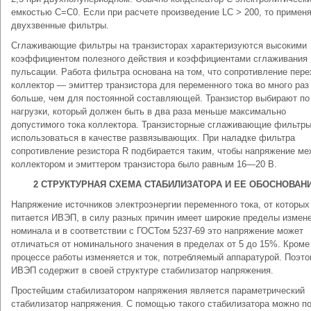
емкостью С=С0. Если при расчете произведение LC > 200, то примен
двухзвенные фильтры.
Сглаживающие фильтры на транзисторах характеризуются высокими
коэффициентом полезного действия и коэффициентами сглаживания
пульсации. Работа фильтра основана на том, что сопротивление пер
коллектор — эмиттер транзистора для переменного тока во много раз
больше, чем для постоянной составляющей. Транзистор выбирают по
нагрузки, который должен быть в два раза меньше максимально
допустимого тока коллектора. Транзисторные сглаживающие фильтры
использоваться в качестве развязывающих. При наладке фильтра
сопротивление резистора R подбирается таким, чтобы напряжение м
коллектором и эмиттером транзистора было равным 16—20 В.
2 СТРУКТУРНАЯ СХЕМА СТАБИЛИЗАТОРА И ЕЕ ОБОСНОВАН
Напряжение источников электроэнергии переменного тока, от которых
питается ИВЭП, в силу разных причин имеет широкие пределы измен
номинала и в соответствии с ГОСТом 5237-69 это напряжение может
отличаться от номинального значения в пределах от 5 до 15%. Кроме 
процессе работы изменяется и ток, потребляемый аппаратурой. Поэт
ИВЭП содержит в своей структуре стабилизатор напряжения.
Простейшим стабилизатором напряжения является параметрический
стабилизатор напряжения. С помощью такого стабилизатора можно п