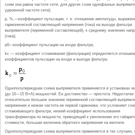
схем она равна частоте сети, для других схем однофазных выпрями
удвоенной частоте сети);
р, %,—коэффициент пульсации, т. е. отношение амплитуды, выражен
гармонической составляющей напряжения (тока) на выходе фильтра
выпрямителя (переменной составляющей), к среднему значению нап
(тока);
р0—коэффициент пульсации на входе фильтра;
kс — коэффициент сглаживания (фильтрации) определяется отношен
коэффициентов пульсации на входе и выходе фильтра:
Однополупериодная схема выпрямителя применяется в установках 
(до 10—15 В×А) мощностей. Ее достоинство — простота. Недостатки
относительно большое значение переменной составляющей выпрямл
напряжения и низкая частота ее первой гармоники, что усложняет сх
сглаживающего фильтра; низкий коэффициент использования
трансформатора по мощности, приводящий к увеличению его габарит
стоимости; большая величина обратного напряжения на вентиле.
Однополупериодная схема выпрямителя применяется в тех случаях, 