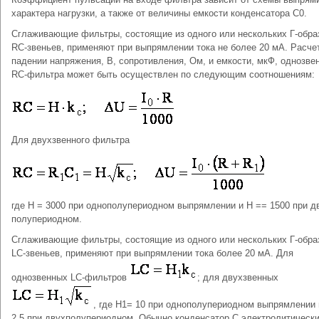
характера нагрузки, а также от величины емкости конденсатора С0.
Сглаживающие фильтры, состоящие из одного или нескольких Г-обра
RC-звеньев, применяют при выпрямлении тока не более 20 мА. Расче
падении напряжения, В, сопротивления, Ом, и емкости, мкФ, однозве
RС-фильтра может быть осуществлен по следующим соотношениям:
Для двухзвенного фильтра
где Н = 3000 при однополупериодном выпрямлении и Н == 1500 при д
полупериодном.
Сглаживающие фильтры, состоящие из одного или нескольких Г-обра
LC-звеньев, применяют при выпрямлении тока более 20 мА. Для
однозвенных LС-фильтров
; для двухзвенных
, где Н1= 10 при однополупериодном выпрямлении 
2,5 при двухполупериодном. Обычно конденсатор С электролитически