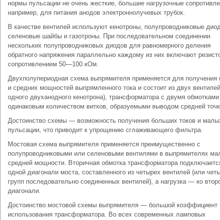
нормы пульсации не очень жесткие, большие нагрузочные сопротивле
например, для питания анодов электроннолучевых трубок.
В качестве вентилей используют кенотроны, полупроводниковые дио
селеновые шайбы и газотроны. При последовательном соединении
нескольких полупроводниковых диодов для равномерного деления
обратного напряжения параллельно каждому из них включают резист
сопротивлением 50—100 кОм.
Двухполупериодная схема выпрямителя применяется для получения
и средних мощностей выпрямленного тока и состоит из двух вентилей
одного двуханодного кенотрона), трансформатора с двумя обмотками
одинаковым количеством витков, образуемыми выводом средней точк
Достоинство схемы — возможность получения больших токов и малы
пульсации, что приводит к упрощению сглаживающего фильтра.
Мостовая схема выпрямителя применяется преимущественно с
полупроводниковыми или селеновыми вентилями в выпрямителях ма
средней мощности. Вторичная обмотка трансформатора подключаетс
одной диагонали моста, составленного из четырех вентилей (или чет
групп последовательно соединенных вентилей), а нагрузка — ко втор
диагонали.
Достоинство мостовой схемы выпрямителя — большой коэффициент
использования трансформатора. Во всех современных ламповых