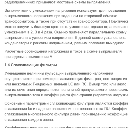
радиоприемниках применяют мостовые схемы выпрямления.
Выпрямители с умножением напряжения используют для повышения
выпрямленного напряжения при заданном на вторичной обмотке
трансформатора, а также при отсутствии трансформатора. Практичес
можно получить большую кратность умножения, однако ограничиваю
умножением в 2, 3 и 4 раза. Обычно применяют параллельную схему
выпрямителя с удвоением напряжения. В данной схеме установлены
конденсаторы с рабочим напряжением, равным половине выходного.
Расчетные соотношения напряжений и токов в схеме выпрямителя
приведены в приложении А
1.4 Сглаживающие фильтры
Уменьшение величины пульсации выпрямленного напряжения
осуществляется при помощи сглаживающих фильтров, состоящих из 
или нескольких Г-образных звеньев LC или RC. Выбор того или иного 
или их сочетания определяется величиной пропускаемого через филь
выпрямленного тока и коэффициента фильтрации (характера нагрузки
Основными параметрами сглаживающих фильтров являются коэффи
сглаживания kс и падение напряжения постоянного тока DU. Коэффи
сглаживания многозвенного фильтра равен произведению коэффицие
сглаживания каждого звена.
Коэффициент пульсации на входе фильтра зависит от схемы выпрям