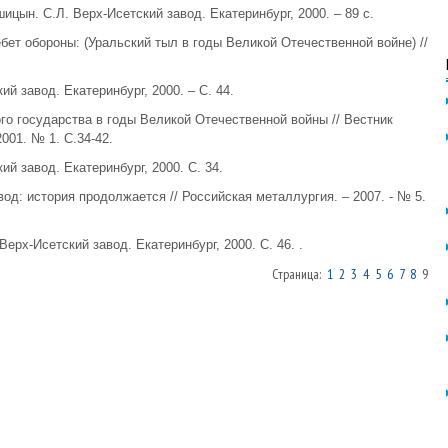
цын. С.Л. Верх-Исетский завод. Екатеринбург, 2000. – 89 с.
ебет обороны: (Уральский тыл в годы Великой Отечественной войне) //
й завод. Екатеринбург, 2000. – С. 44.
ого государства в годы Великой Отечественной войны // Вестник
001. № 1. С.34-42.
й завод. Екатеринбург, 2000. С. 34.
вод: история продолжается // Российская металлургия. – 2007. - № 5.
ерх-Исетский завод. Екатеринбург, 2000. С. 46. .
Страница:
1
2
3
4
5
6
7
8
9