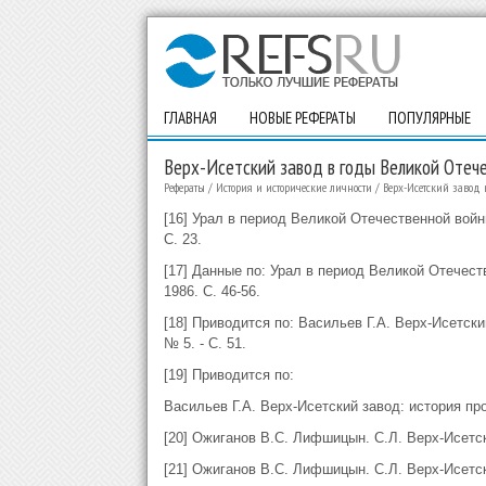
ГЛАВНАЯ
НОВЫЕ РЕФЕРАТЫ
ПОПУЛЯРНЫЕ
Верх-Исетский завод в годы Великой Отеч
Рефераты
/
История и исторические личности
/
Верх-Исетский завод 
[16] Урал в период Великой Отечественной войны
С. 23.
[17] Данные по: Урал в период Великой Отечеств
1986. С. 46-56.
[18] Приводится по: Васильев Г.А. Верх-Исетски
№ 5. - С. 51.
[19] Приводится по:
Васильев Г.А. Верх-Исетский завод: история про
[20] Ожиганов В.С. Лифшицын. С.Л. Верх-Исетски
[21] Ожиганов В.С. Лифшицын. С.Л. Верх-Исетски