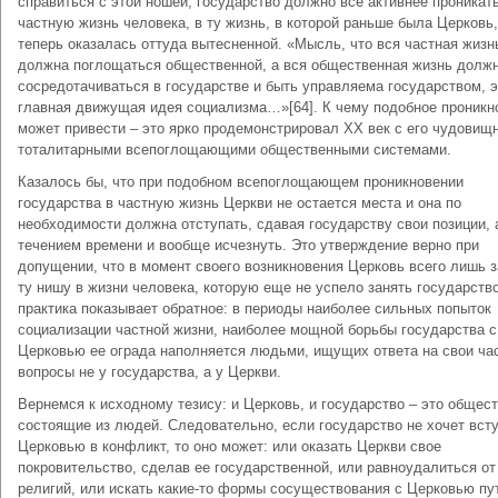
справиться с этой ношей, государство должно все активнее проникать
частную жизнь человека, в ту жизнь, в которой раньше была Церковь,
теперь оказалась оттуда вытесненной. «Мысль, что вся частная жизн
должна поглощаться общественной, а вся общественная жизнь долж
сосредотачиваться в государстве и быть управляема государством, э
главная движущая идея социализма…»[64]. К чему подобное проникн
может привести – это ярко продемонстрировал ХХ век с его чудовищ
тоталитарными всепоглощающими общественными системами.
Казалось бы, что при подобном всепоглощающем проникновении
государства в частную жизнь Церкви не остается места и она по
необходимости должна отступать, сдавая государству свои позиции, 
течением времени и вообще исчезнуть. Это утверждение верно при
допущении, что в момент своего возникновения Церковь всего лишь 
ту нишу в жизни человека, которую еще не успело занять государство
практика показывает обратное: в периоды наиболее сильных попыток
социализации частной жизни, наиболее мощной борьбы государства с
Церковью ее ограда наполняется людьми, ищущих ответа на свои ча
вопросы не у государства, а у Церкви.
Вернемся к исходному тезису: и Церковь, и государство – это общест
состоящие из людей. Следовательно, если государство не хочет всту
Церковью в конфликт, то оно может: или оказать Церкви свое
покровительство, сделав ее государственной, или равноудалиться от
религий, или искать какие-то формы сосуществования с Церковью пу