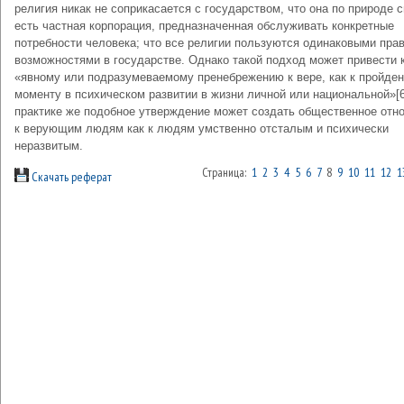
религия никак не соприкасается с государством, что она по природе 
есть частная корпорация, предназначенная обслуживать конкретные
потребности человека; что все религии пользуются одинаковыми пра
возможностями в государстве. Однако такой подход может привести 
«явному или подразумеваемому пренебрежению к вере, как к пройде
моменту в психическом развитии в жизни личной или национальной»[6
практике же подобное утверждение может создать общественное отн
к верующим людям как к людям умственно отсталым и психически
неразвитым.
Страница:
1
2
3
4
5
6
7
8
9
10
11
12
1
Скачать реферат