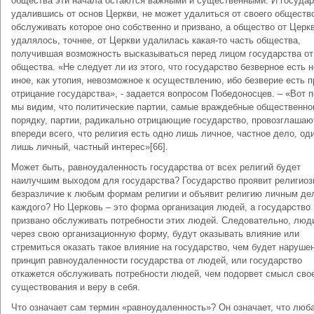
общества эти начала остаются важными и существенными. И государ
удалившись от основ Церкви, не может удалиться от своего обществ
обслуживать которое оно собственно и призвано, а общество от Церк
удалялось, точнее, от Церкви удалилась какая-то часть общества,
получившая возможность высказываться перед лицом государства от
общества. «Не следует ли из этого, что государство безверное есть н
иное, как утопия, невозможное к осуществлению, ибо безверие есть 
отрицание государства», - задается вопросом Победоносцев. – «Вот 
мы видим, что политические партии, самые враждебные общественн
порядку, партии, радикально отрицающие государство, провозглашаю
впереди всего, что религия есть одно лишь личное, частное дело, од
лишь личный, частный интерес»[66].
Может быть, равноудаленность государства от всех религий будет
наилучшим выходом для государства? Государство проявит религиоз
безразличие к любым формам религии и объявит религию личным де
каждого? Но Церковь – это форма организация людей, а государство
призвано обслуживать потребности этих людей. Следовательно, люд
через свою организационную форму, будут оказывать влияние или
стремиться оказать такое влияние на государство, чем будет наруше
принцип равноудаленности государства от людей, или государство
откажется обслуживать потребности людей, чем подорвет смысл сво
существования и веру в себя.
Что означает сам термин «равноудаленность»? Он означает, что люб