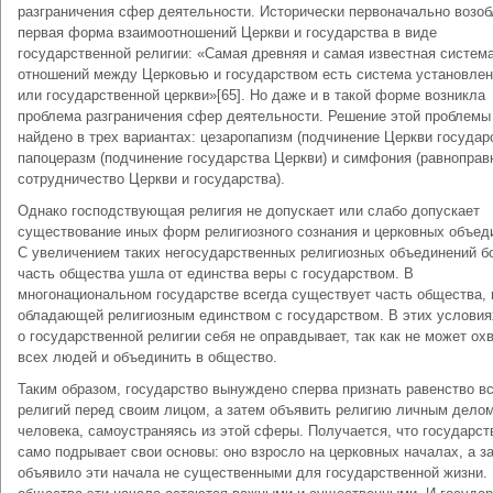
разграничения сфер деятельности. Исторически первоначально возо
первая форма взаимоотношений Церкви и государства в виде
государственной религии: «Самая древняя и самая известная систем
отношений между Церковью и государством есть система установле
или государственной церкви»[65]. Но даже и в такой форме возникла
проблема разграничения сфер деятельности. Решение этой проблемы
найдено в трех вариантах: цезаропапизм (подчинение Церкви государс
папоцеразм (подчинение государства Церкви) и симфония (равноправ
сотрудничество Церкви и государства).
Однако господствующая религия не допускает или слабо допускает
существование иных форм религиозного сознания и церковных объед
С увеличением таких негосударственных религиозных объединений 
часть общества ушла от единства веры с государством. В
многонациональном государстве всегда существует часть общества, 
обладающей религиозным единством с государством. В этих условия
о государственной религии себя не оправдывает, так как не может ох
всех людей и объединить в общество.
Таким образом, государство вынуждено сперва признать равенство в
религий перед своим лицом, а затем объявить религию личным дело
человека, самоустраняясь из этой сферы. Получается, что государст
само подрывает свои основы: оно взросло на церковных началах, а з
объявило эти начала не существенными для государственной жизни.