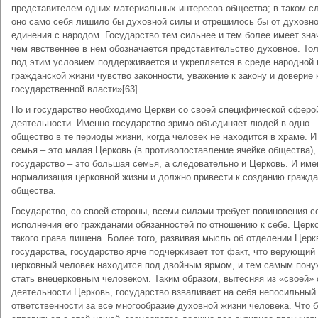
представителем одних материальных интересов общества; в таком с
оно само себя лишило бы духовной силы и отрешилось бы от духовно
единения с народом. Государство тем сильнее и тем более имеет зна
чем явственнее в нем обозначается представительство духовное. То
под этим условием поддерживается и укрепляется в среде народной 
гражданской жизни чувство законности, уважение к закону и доверие 
государственной власти»[63].
Но и государство необходимо Церкви со своей специфической сферо
деятельности. Именно государство зримо объединяет людей в одно
общество в те периоды жизни, когда человек не находится в храме. И
семья – это малая Церковь (в противопоставление ячейке общества),
государство – это большая семья, а следовательно и Церковь. И име
нормализация церковной жизни и должно привести к созданию гражда
общества.
Государство, со своей стороны, всеми силами требует повиновения с
исполнения его гражданами обязанностей по отношению к себе. Церк
такого права лишена. Более того, развивая мысль об отделении Церк
государства, государство ярче подчеркивает тот факт, что верующий
церковный человек находится под двойным ярмом, и тем самым пону
стать внецерковным человеком. Таким образом, вытесняя из «своей»
деятельности Церковь, государство взваливает на себя непосильный 
ответственности за все многообразие духовной жизни человека. Что 