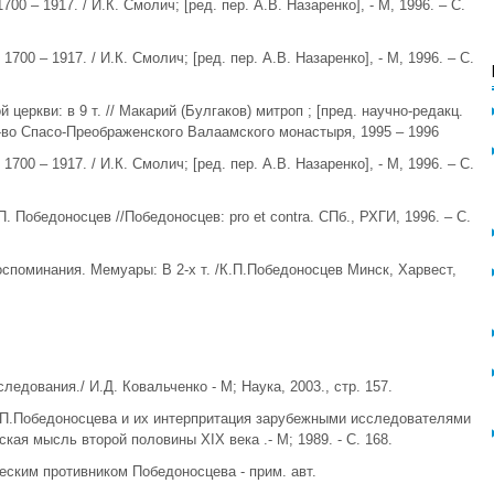
700 – 1917. / И.К. Смолич; [ред. пер. А.В. Назаренко], - М, 1996. – С.
1700 – 1917. / И.К. Смолич; [ред. пер. А.В. Назаренко], - М, 1996. – С.
 церкви: в 9 т. // Макарий (Булгаков) митроп ; [пред. научно-редакц.
из-во Спасо-Преображенского Валаамского монастыря, 1995 – 1996
1700 – 1917. / И.К. Смолич; [ред. пер. А.В. Назаренко], - М, 1996. – С.
. Победоносцев //Победоносцев: pro et contra. СПб., РХГИ, 1996. – С.
оспоминания. Мемуары: В 2-х т. /К.П.Победоносцев Минск, Харвест,
ледования./ И.Д. Ковальченко - М; Наука, 2003., стр. 157.
К.П.Победоносцева и их интерпритация зарубежными исследователями
ская мысль второй половины XIX века .- М; 1989. - С. 168.
ческим противником Победоносцева - прим. авт.