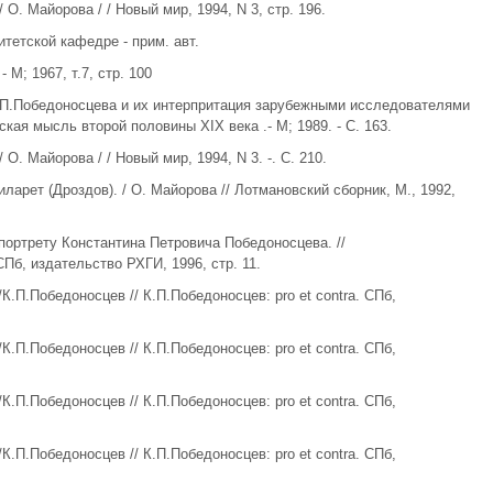
 О. Майорова / / Новый мир, 1994, N 3, стр. 196.
тетской кафедре - прим. авт.
 М; 1967, т.7, стр. 100
К.П.Победоносцева и их интерпритация зарубежными исследователями
ская мысль второй половины XIX века .- М; 1989. - С. 163.
О. Майорова / / Новый мир, 1994, N 3. -. С. 210.
арет (Дроздов). / О. Майорова // Лотмановский сборник, М., 1992,
 портрету Константина Петровича Победоносцева. //
 СПб, издательство РХГИ, 1996, стр. 11.
К.П.Победоносцев // К.П.Победоносцев: pro et contra. СПб,
К.П.Победоносцев // К.П.Победоносцев: pro et contra. СПб,
К.П.Победоносцев // К.П.Победоносцев: pro et contra. СПб,
К.П.Победоносцев // К.П.Победоносцев: pro et contra. СПб,