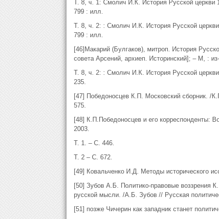
Т. 8, ч. 1: Смолич И.К. История Русской церкви 1
799 : илл.
Т. 8, ч. 2: : Смолич И.К. История Русской церкви 
799 : илл.
[46]Макарий (Булгаков), митроп. История Русской
совета Арсений, архиеп. Историнский]; – М, : 
Т. 8, ч. 2: : Смолич И.К. История Русской церкви 
235.
[47] Победоносцев К.П. Московский сборник. /К.П
575.
[48] К.П.Победоносцев и его корреспонденты: В
2003.
Т. 1. – С. 446.
Т. 2 – С. 672.
[49] Ковальченко И.Д. Методы исторического исс
[50] Зубов А.Б. Политико-правовые воззрения 
русской мысли. /А.Б. Зубов // Русская политиче
[51] позже Чичерин как западник станет полити