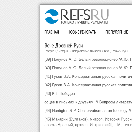
ГЛАВНАЯ
НОВЫЕ РЕФЕРАТЫ
ПОПУЛЯРНЫЕ
Вече Древней Руси
Рефераты
/
История и исторические личности
/
Вече Древней Руси
[39] Полунов А.Ю. Белый революционер./А.Ю. Пол
[40] Полунов А.Ю. Белый революционер./А.Ю. Пол
[41] Гусев В.А. Консервативная русская политиче
[42] Гусев В.А. Консервативная русская политиче
[43] К.П.Победон
осцев в письмах к друзьям. // Вопросы литератур
[44] Huntigton S.P. Conservatism as an Ideology //
[45] Макарий (Булгаков), митроп. История Русско
совета Арсений, архиеп. Истринский]; – М, : и