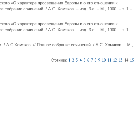
вского «О характере просвещения Европы и о его отношении к
 собрание сочинений. / А.С. Хомяков. – изд. 3-е. – М., 1900. – т. 1 –
вского «О характере просвещения Европы и о его отношении к
 собрание сочинений. / А.С. Хомяков. – изд. 3-е. – М., 1900. – т. 1 –
. / А.С.Хомяков. // Полное собрание сочинений. / А.С. Хомяков. – М.,
Страница:
1
2
3
4
5
6
7
8
9
10
11
12
13
14
15