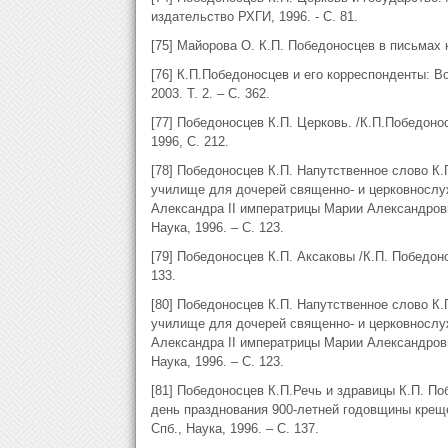
издательство РХГИ, 1996. - С. 81.
[75] Майорова О. К.П. Победоносцев в письмах к
[76] К.П.Победоносцев и его корреспонденты: Во
2003. Т. 2. – С. 362.
[77] Победоносцев К.П. Церковь. /К.П.Победонос
1996, С. 212.
[78] Победоносцев К.П. Напутственное слово К.П
училище для дочерей священно- и церковнослу
Александра II императрицы Марии Александровны
Наука, 1996. – С. 123.
[79] Победоносцев К.П. Аксаковы /К.П. Победонос
133.
[80] Победоносцев К.П. Напутственное слово К.П
училище для дочерей священно- и церковнослу
Александра II императрицы Марии Александровны
Наука, 1996. – С. 123.
[81] Победоносцев К.П.Речь и здравицы К.П. П
день празднования 900-летней годовщины крещен
Спб., Наука, 1996. – С. 137.