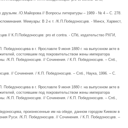
 друзьям. /О.Майорова // Вопросы литературы – 1989 - № 4 – С. 278.
споминания. Мемуары: В 2-х т. /К.П.Победоносцев. - Минск, Харвест,
цев // К.П.Победоносцев: pro et contra. - СПб, издательство РХГИ,
. Победоносцева в г. Ярославле 9 июня 1880 г. на выпускном акте в
жителей, состоявшем под покровительством жены императора
. /К.П. Победоносцев. // Сочинения. / К.П. Победоносцев. – Спб.,
цев. // Сочинения. / К.П. Победоносцев. – Спб., Наука, 1996. – С.
. Победоносцева в г. Ярославле 9 июня 1880 г. на выпускном акте в
жителей, состоявшем под покровительством жены императора
. /К.П. Победоносцев. // Сочинения. / К.П. Победоносцев. – Спб.,
обедоносцева, произнесенные им на обеде, данном городом Киевом в
ия Руси. /К.П. Победоносцев. // Сочинения. / К.П. Победоносцев. –