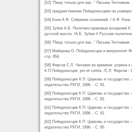
[52] “Пишу только для вас .” Письма Тютчевым. /
[53] предшественник Победоносцева на универси
[54] Кони А.Ф. Собрание сочинений. / А.Ф. Кони. -
[55] Зубов А.Б. Политико-правовые воззрения 
русской мысли. /А.Б. Зубов // Русская политиче
[56] “Пишу только для вас .” Письма Тютчевым. / 
[57] Майорова О. Победоносцев и митрополит Фил
стр. 856.
[58] Фирсов С.Л. Человек во времени: штрихи к
К.П.Победоносцев: pro et contra. /С.Л. Фирсов -
[59] Победоносцев К.П. Церковь и государство. /
издательство РХГИ, 1996. - С. 81.
[60] Победоносцев К.П. Церковь и государство. /
издательство РХГИ, 1996. - С. 81.
[61] Победоносцев К.П. Церковь и государство. /
издательство РХГИ, 1996. - С. 81.
[62] Победоносцев К.П. Церковь и государство. /
издательство РХГИ, 1996. - С. 85.