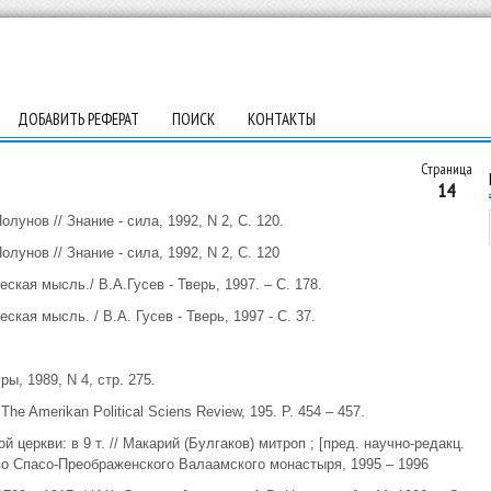
ДОБАВИТЬ РЕФЕРАТ
ПОИСК
КОНТАКТЫ
Страница
14
унов // Знание - сила, 1992, N 2, С. 120.
унов // Знание - сила, 1992, N 2, С. 120
ская мысль./ В.А.Гусев - Тверь, 1997. – С. 178.
ская мысль. / В.А. Гусев - Тверь, 1997 - С. 37.
ы, 1989, N 4, стр. 275.
 The Amerikan Political Sciens Review, 195. P. 454 – 457.
й церкви: в 9 т. // Макарий (Булгаков) митроп ; [пред. научно-редакц.
з-во Спасо-Преображенского Валаамского монастыря, 1995 – 1996