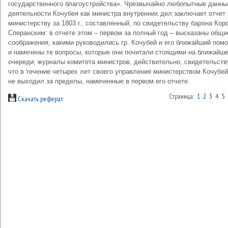
государственного благоустройства». Чрезвычайно любопытные данны
деятельности Кочубея как министра внутренних дел заключает отчет 
министерству за 1803 г., составленный, по свидетельству барона Кор
Сперанским: в отчете этом – первом за полный год – высказаны общи
соображения, какими руководились гр. Кочубей и его ближайший пом
и намечены те вопросы, которые они почитали стоящими на ближайш
очереди; журналы комитета министров, действительно, свидетельств
что в течение четырех лет своего управления министерством Кочубей
не выходил за пределы, намеченные в первом его отчете.
Страница:
1
2
3
4
5
Скачать реферат