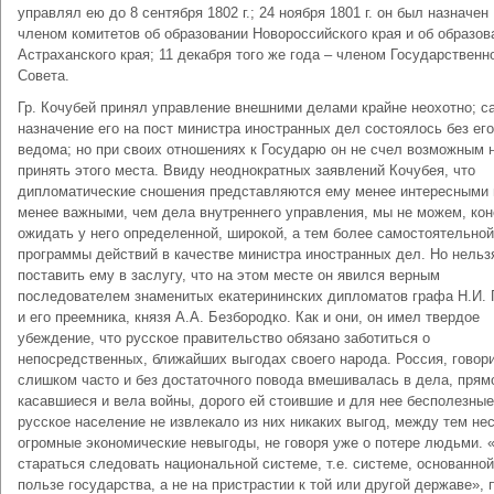
управлял ею до 8 сентября 1802 г.; 24 ноября 1801 г. он был назначен
членом комитетов об образовании Новороссийского края и об образов
Астраханского края; 11 декабря того же года – членом Государственн
Совета.
Гр. Кочубей принял управление внешними делами крайне неохотно; с
назначение его на пост министра иностранных дел состоялось без его
ведома; но при своих отношениях к Государю он не счел возможным 
принять этого места. Ввиду неоднократных заявлений Кочубея, что
дипломатические сношения представляются ему менее интересными 
менее важными, чем дела внутреннего управления, мы не можем, кон
ожидать у него определенной, широкой, а тем более самостоятельной
программы действий в качестве министра иностранных дел. Но нельз
поставить ему в заслугу, что на этом месте он явился верным
последователем знаменитых екатерининских дипломатов графа Н.И. 
и его преемника, князя А.А. Безбородко. Как и они, он имел твердое
убеждение, что русское правительство обязано заботиться о
непосредственных, ближайших выгодах своего народа. Россия, говори
слишком часто и без достаточного повода вмешивалась в дела, прям
касавшиеся и вела войны, дорого ей стоившие и для нее бесполезные
русское население не извлекало из них никаких выгод, между тем не
огромные экономические невыгоды, не говоря уже о потере людьми. 
стараться следовать национальной системе, т.е. системе, основанной
пользе государства, а не на пристрастии к той или другой державе», 