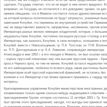
сделано, Государь ответил, что он не видит в нем ничего вредного. К
возражал, но Государь не согласился с его доводами; однако, он дал
прямое обещание, что в Мемеле состоится только дружественная вст
на которой вопросы политические не будут затронуты; указанные выш
замечания Кочубея, что перемены во внутреннем устройстве Германи
нас не представляют важности, направлены, несомненно, против вли
Императора разных мелких немецких владетелей, которые, к большо
неудовольствию Кочубея, постоянно посещали русскую столицу и вт
Императора, как казалось Кочубею, в свои интересы, отношения и инт
Кочубей, вместе с Новосильцевым, гр. П.А. Толстым, кн. П.М. Волкон
кн. П.П. Долгоруковым и гр. К.А. Ливеном, сопровождал императора
Александра в мае 1802 г. в его поездке в Мемель; он был осыпан наг
– король прусский пожаловал ему оба высшие прусские ордена – Кра
орла и Черного орла, но тем не менее, Кочубей остался недоволен те
по его наблюдениям, любезности всякого рода, какие расточены были
Императором всей прусской королевской фамилией, не остались без
влияния и что Император стал ближе прежнего принимать к сердцу п
интересы.
Кратковременное управление Кочубея министерством иностранных д
ознаменовано только одним сколько-нибудь выдающимся событием –
присоединением Грузии, которое состоялось 11 октября 1801 г. Гр. Ко
был против этого присоединения, находя, что выгоды оно принесет м
осложнения может вызвать значительные. Впрочем, впоследствии, у