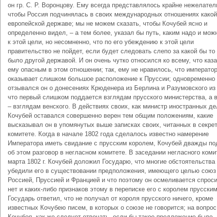
он гр. С. P. Воронцову. Ему всегда представлялось крайне нежелате
чтобы Россия подчинялась в своих международных отношениях какой
европейской державе; мы не можем сказать, чтобы Кочубей ясно и
определенно видел, – а тем более, указал бы путь, каким надо и мож
к этой цели, но несомненно, что по его убеждению к этой цели
правительство не пойдет, если будет следовать слепо за какой бы то
было другой державой. И он очень чутко относился ко всему, что каз
ему опасным в этом отношении; так, ему не нравилось, что императо
оказывает слишком большое расположение к Пруссии; одновременно
отзывался он о донесениях Крюденера из Берлина и Разумовского из
что первый слишком поддается взглядам прусского министерства, а 
– взглядам венского. В действиях своих, как министр иностранных де
Кочубей оставался совершенно верен тем общим положениям, какие
высказывал он в упомянутых выше записках своих, читанных в секре
комитете. Когда в начале 1802 года сделалось известно намерение
Императора иметь свидание с прусским королем, Кочубей дважды п
об этом разговор в негласном комитете. В заседании негласного коми
марта 1802 г. Кочубей доложил Государю, что многие обстоятельства
убедили его в существовании предположения, имеющего целью сою
Россией, Пруссией и Францией и что поэтому он осмеливается спроси
нет и каких-либо признаков этому в переписке его с королем прусским
Государь ответил, что не получал от короля прусского ничего, кроме
известных Кочубею писем, в которых о союзе не говорится; на вопрос
Кочубея, как же следует отвечать, если бы такое предложение было