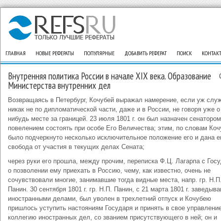
ГЛАВНАЯ
НОВЫЕ РЕФЕРАТЫ
ПОПУЛЯРНЫЕ
ДОБАВИТЬ РЕФЕРАТ
ПОИСК
КОНТАК
Внутренняя политика России в начале XIX века. Образование
Министерства внутренних дел
Возвращаясь в Петербург, Кочубей выражал намерение, если уж служ
никак не по дипломатической части, даже и в России, не говоря уже о
нибудь месте за границей. 23 июля 1801 г. он был назначен сенатором
повелением состоять при особе Его Величества; этим, по словам Коч
было подчеркнуто несколько исключительное положение его и дана 
свобода от участия в текущих делах Сената;
через руки его прошла, между прочим, переписка Ф.Ц. Лагарпа с Гос
о позволении ему приехать в Россию, чему, как известно, очень не
сочувствовали многие, занимавшие тогда видные места, напр. гр. Н.П
Панин. 30 сентября 1801 г. гр. Н.П. Панин, с 21 марта 1801 г. заведыв
иностранными делами, был уволен в трехлетний отпуск и Кочубею
пришлось уступить настояниям Государя и принять в свое управлени
коллегию иностранных дел, со званием присутствующего в ней; он и