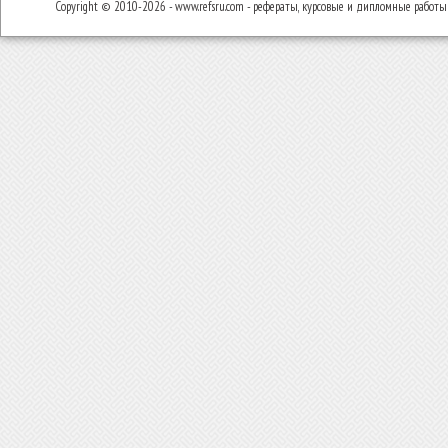
Copyright © 2010-2026 - www.refsru.com - рефераты, курсовые и дипломные работы