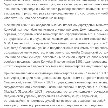
будучи министром внутренних дел, он в своих мероприятиях относит
этой вновь присоединенной области руководствовался правилом, кот
высказывал прямо, что раз уже присоединение это состоялось – нео
извлекать из него все возможные выгоды.
8 сентября 1802 г. обнародован был манифест об учреждении министе
Кочубей назначен был министром внутренних дел. Ему пришлось, та
образом, создавать новое министерство, сформировать его. Ближай
сотрудником его, и в сущности главным деятелем в этом отношении,
М.М. Сперанский. Трощинский, ближайшим помощником которого по С
был тогда Сперанский, узнав о предположении назначить его во вновь
создаваемое министерство, очень хлопотал, чтобы Сперанский остал
нем или по крайней мере, сохранил бы за собой и прежнее свое место
особому представлению Кочубея 8 же сентября 1802 года последовал
«статс-секретарю Сперанскому быть при министерстве внутренних де
При первоначальной организации министерства в нем (7 января 1803 г
был учрежден один лишь департамент, директором которого и назнач
Сперанский; затем, 18 июля 1803 г., учреждена в министерстве экспе
государственного хозяйства, названная первой, и поручена т. с. Габли
(Hablitzl); 31 декабря 1803 г. учреждена третья экспедиция «государс
медицинской управы», порученная Кампенгаузену; Сперанский,
остававшийся по-прежнему душой министерства, сохранил за собой
непосредственное управление второй экспедицией – «экспедицией