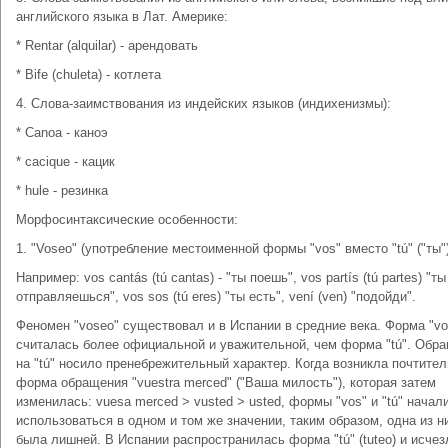
английского языка в Лат. Америке:
* Rentar (alquilar) - арендовать
* Bife (chuleta) - котлета
4. Слова-заимствования из индейских языков (индихенизмы):
* Canoa - каноэ
* cacique - кацик
* hule - резинка
Морфосинтаксические особенности:
1. "Voseo" (употребление местоименной формы "vos" вместо "tú" ("ты")
Например: vos cantás (tú cantas) - "ты поешь", vos partís (tú partes) "ты
отправляешься", vos sos (tú eres) "ты есть", vení (ven) "подойди".
Феномен "voseo" существовал и в Испании в средние века. Форма "vo
считалась более официальной и уважительной, чем форма "tú". Обр
на "tú" носило пренебрежительный характер. Когда возникла почтите
форма обращения "vuestra merced" ("Ваша милость"), которая затем
изменилась: vuesa merced > vusted > usted, формы "vos" и "tú" начал
использоваться в одном и том же значении, таким образом, одна из н
была лишней. В Испании распространилась форма "tú" (tuteo) и исчез