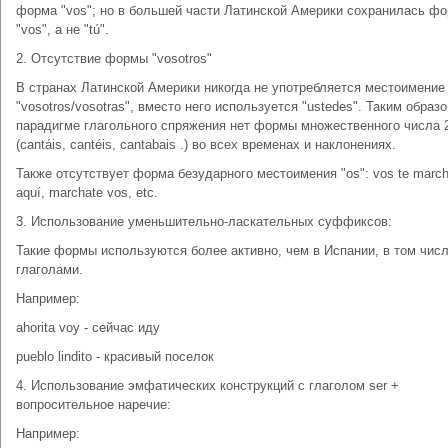
форма "vos"; но в большей части Латинской Америки сохранилась ф
"vos", а не "tú".
2. Отсутствие формы "vosotros"
В странах Латинской Америки никогда не употребляется местоимение
"vosotros/vosotras", вместо него используется "ustedes". Таким образо
парадигме глагольного спряжения нет формы множественного числа 
(cantáis, cantéis, cantabais .) во всех временах и наклонениях.
Также отсутствует форма безударного местоимения "os": vos te marc
aquí, marchate vos, etc.
3. Использование уменьшительно-ласкательных суффиксов:
Такие формы используются более активно, чем в Испании, в том числ
глаголами.
Например:
ahorita voy - сейчас иду
pueblo lindito - красивый поселок
4. Использование эмфатических конструкций с глаголом ser +
вопросительное наречие:
Например: