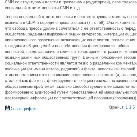
СМИ со структурами власти и гражданами (аудиторией), свое толков
социальной ответственности СМИ и т. д.
Теория социальной ответственности и соответствующая модель прес
возникла в США в середине прошлого века (7., с. 59). Она исходит из 
что свобода прессы должна сочетаться с ее ответственностью перед
обществом, задачами выражения общих интересов, интеграции общес
цивилизованного разрешения возникающих конфликтов, разъяснения
гражданам общих целей и способствования формированию общих
ценностей, представлению различных точек зрения, отражения мнени
позиций различных общественных групп. Важным положением теории
социальной ответственности является тезис о разделении комментар
публикации (от имени автора, редакции) и факта, новости как таковой.
этим положением стоит понимание роли прессы не только (и, главное,
столько) как фактора, формирующего позицию граждан по жизненно 
общественным проблемам, сколько способствующего ее самостояте
формированию аудиторией путем представления ей максимально пол
достоверной информации по соответствующей проблеме (проблемам)
Страница:
1
2
3
Скачать реферат