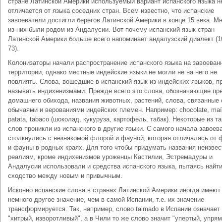
стране Латинской Америки используемый вариант испанского языка н
отличается от языка соседних стран. Всем известно, что испанские
завоеватели достигли берегов Латинской Америки в конце 15 века. М
из них были родом из Андалусии. Вот почему испанский язык стран
Латинской Америки больше всего напоминает андалузский диалект (10
73).
Колонизаторы начали распространение испанского языка на завоеван
территории, однако местные индейские языки не могли не на него не
повлиять. Слова, вошедшие в испанский язык из индейских языков, п
называть индихенизмами. Прежде всего это слова, обозначающие пр
домашнего обихода, названия животных, растений, слова, связанные 
обычаями и верованиями индейских племен. Например: chocolate, maí
patata, tabaco (шоколад, кукуруза, картофель, табак). Некоторые из т
слов проникли из испанского в другие языки. С самого начала завоев
столкнулись с незнакомой флорой и фауной, которая отличалась от
и фауны в родных краях. Для того чтобы придумать названия неизве
реалиям, кроме индихенизмов уроженцы Кастилии, Эстремадуры и
Андалусии использовали и средства испанского языка, пытаясь найт
сходство между новым и привычным.
Исконно испанские слова в странах Латинской Америки иногда имеют
немного другое значение, чем в самой Испании, т.е. их значение
трансформируется. Так, например, слово taimado в Испании означает
"хитрый, изворотливый", а в Чили то же слово значит "упертый, упрям