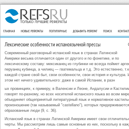
ГЛАВНАЯ
НОВЫЕ РЕФЕРАТЫ
ПОПУЛЯРНЫЕ
ДОБАВИТЬ РЕФЕРАТ
ПОИСК
КОНТАК
Лексические особенности испаноязычной прессы
Современный разговорный испанский язык в странах Латинской
Америки весьма отличается один от другого и по фонетике, и по
лексическому составу: мексиканец из глубинки не всегда поймет арге
перуанец кубинца, а чилиец — гватемальца и т.д. Это естественно, т.к
каждой стране свой быт, свои особенности, свои история и культура. 
этом нет ничего удивительного: даже в самой Испании, в разн
ых провинциях, к примеру, в Валенсии и Леоне, Андалусии и Кастили
говорят по-разному, но всех носителей испанского языка во всем мир
объединяет общепринятый литературный язык и нормативное кастиль
произношение (так называемый "castellano"), которых придерживаются
образованные люди (9, с. 36).
Испанский язык в странах Латинской Америки имеет свои отличитель
черты. Мы рассмотрим лишь самые основные из них, поскольку в ка