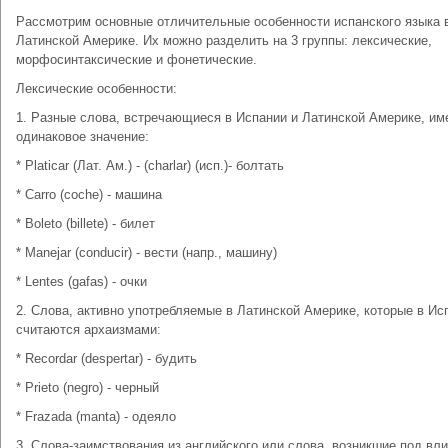
Рассмотрим основные отличительные особенности испанского языка 
Латинской Америке. Их можно разделить на 3 группы: лексические,
морфосинтаксические и фонетические.
Лексические особенности:
1. Разные слова, встречающиеся в Испании и Латинской Америке, им
одинаковое значение:
* Platicar (Лат. Ам.) - (charlar) (исп.)- болтать
* Carro (coche) - машина
* Boleto (billete) - билет
* Manejar (conducir) - вести (напр., машину)
* Lentes (gafas) - очки
2. Слова, активно употребляемые в Латинской Америке, которые в Ис
считаются архаизмами:
* Recordar (despertar) - будить
* Prieto (negro) - черный
* Frazada (manta) - одеяло
3. Слова-заимствования из английского или слова, возникшие под вл