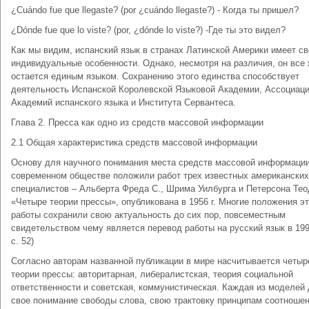
¿Cuándo fue que llegaste? (por ¿cuándo llegaste?) - Когда ты пришел?
¿Dónde fue que lo viste? (por, ¿dónde lo viste?) -Где ты это видел?
Как мы видим, испанский язык в странах Латинской Америки имеет св
индивидуальные особенности. Однако, несмотря на различия, он все
остается единым языком. Сохранению этого единства способствует
деятельность Испанской Королевской Языковой Академии, Ассоциац
Академий испанского языка и Института Сервантеса.
Глава 2. Пресса как одно из средств массовой информации
2.1 Общая характеристика средств массовой информации
Основу для научного понимания места средств массовой информации
современном обществе положили работ трех известных американских
специалистов – Альберта Фреда С., Шрима Уилбурга и Петерсона Тео
«Четыре теории прессы», опубликована в 1956 г. Многие положения э
работы сохранили свою актуальность до сих пор, повсеместным
свидетельством чему является перевод работы на русский язык в 1998 
с. 52)
Согласно авторам названной публикации в мире насчитывается четыр
теории прессы: авторитарная, либералистская, теория социальной
ответственности и советская, коммунистическая. Каждая из моделей 
свое понимание свободы слова, свою трактовку принципам соотноше