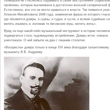
скоморохи не стеснялись поднимать в своих выступлениях социальн
проблемы, которые высмеивали в достаточно вольной сатирической 
Естественно, все это не могло нравиться и власти. Так появился указ
Алексея Михайловича 1648 года, знаменитая фраза из которого гласи
где объявятся домры, и сурны, и гудки, и гусли, и всякие гудебные с
велеть изымать и, изломав те бесовские игры, велеть жечь».
Вряд ли еще какой-либо музыкальный инструмент в истории человеч
подвергался столь чудовищному истреблению. Домры жгли, ломали,
уничтожали. О ней забыли на два с лишним столетия.
«Воскресла» домра только в конце XIX века благодаря талантливому
музыканту В.В. Андрееву.