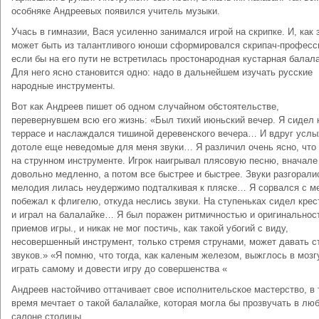
особняке Андреевых появился учитель музыки.
Учась в гимназии, Вася усиленно занимался игрой на скрипке. И, как 
может быть из талантливого юноши сформировался скрипач-професс
если бы на его пути не встретилась простонародная кустарная балала
Для него ясно становится одно: надо в дальнейшем изучать русские
народные инструменты.
Вот как Андреев пишет об одном случайном обстоятельстве,
перевернувшем всю его жизнь: «Был тихий июньский вечер. Я сидел 
террасе и наслаждался тишиной деревенского вечера… И вдруг усл
дотоле еще неведомые для меня звуки… Я различил очень ясно, что
на струнном инструменте. Игрок наигрывал плясовую песню, вначале
довольно медленно, а потом все быстрее и быстрее. Звуки разгорали
мелодия лилась неудержимо подталкивая к пляске… Я сорвался с ме
побежал к флигелю, откуда неслись звуки. На ступеньках сидел крес
и играл на балалайке… Я был поражен ритмичностью и оригинальнос
приемов игры., и никак не мог постичь, как такой убогий с виду,
несовершенный инструмент, только стремя струнами, может давать с
звуков.» «Я помню, что тогда, как каленым железом, выжглось в мозг
играть самому и довести игру до совершенства «
Андреев настойчиво оттачивает свое исполнительское мастерство, в 
время мечтает о такой балалайке, которая могла бы прозвучать в лю
салоне столицы.