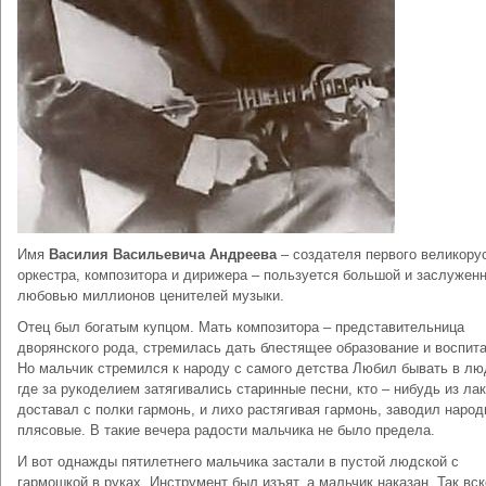
Имя
Василия Васильевича Андреева
– создателя первого великору
оркестра, композитора и дирижера – пользуется большой и заслужен
любовью миллионов ценителей музыки.
Отец был богатым купцом. Мать композитора – представительница
дворянского рода, стремилась дать блестящее образование и воспита
Но мальчик стремился к народу с самого детства Любил бывать в лю
где за рукоделием затягивались старинные песни, кто – нибудь из ла
доставал с полки гармонь, и лихо растягивая гармонь, заводил наро
плясовые. В такие вечера радости мальчика не было предела.
И вот однажды пятилетнего мальчика застали в пустой людской с
гармошкой в руках. Инструмент был изъят, а мальчик наказан. Так вск