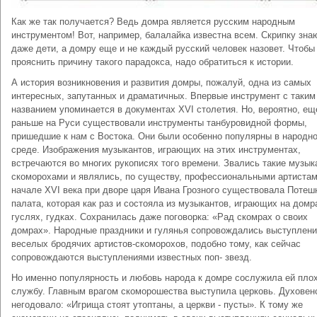
Как же так получается? Ведь домра является русским народным
инструментом! Вот, например, балалайка известна всем. Скрипку зна
даже дети, а домру еще и не каждый русский человек назовет. Чтобы
прояснить причину такого парадокса, надо обратиться к истории.
А история возникновения и развития домры, пожалуй, одна из самых
интересных, запутанных и драматичных. Впервые инструмент с таким
названием упоминается в документах XVI столетия. Но, вероятно, ещ
раньше на Руси существовали инструменты танбуровидной формы,
пришедшие к нам с Востока. Они были особенно популярны в народн
среде. Изображения музыкантов, играющих на этих инструментах,
встречаются во многих рукописях того времени. Звались такие музык
скоморохами и являлись, по существу, профессиональными артистам
начале XVI века при дворе царя Ивана Грозного существовала Потеш
палата, которая как раз и состояла из музыкантов, играющих на домр
гуслях, гудках. Сохранилась даже поговорка: «Рад скомрах о своих
домрах». Народные праздники и гулянья сопровождались выступлен
веселых бродячих артистов-скоморохов, подобно тому, как сейчас
сопровождаются выступлениями известных поп- звезд.
Но именно популярность и любовь народа к домре сослужила ей пло
службу. Главным врагом скоморошества выступила церковь. Духовен
негодовало: «Игрища стоят утоптаны, а церкви - пусты». К тому же