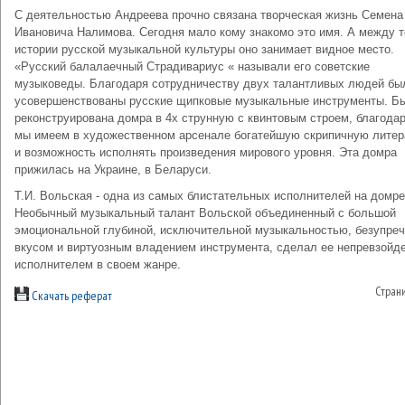
С деятельностью Андреева прочно связана творческая жизнь Семена
Ивановича Налимова. Сегодня мало кому знакомо это имя. А между т
истории русской музыкальной культуры оно занимает видное место.
«Русский балалаечный Страдивариус « называли его советские
музыковеды. Благодаря сотрудничеству двух талантливых людей бы
усовершенствованы русские щипковые музыкальные инструменты. Б
реконструирована домра в 4х струнную с квинтовым строем, благода
мы имеем в художественном арсенале богатейшую скрипичную литер
и возможность исполнять произведения мирового уровня. Эта домра
прижилась на Украине, в Беларуси.
Т.И. Вольская - одна из самых блистательных исполнителей на домре
Необычный музыкальный талант Вольской объединенный с большой
эмоциональной глубиной, исключительной музыкальностью, безупре
вкусом и виртуозным владением инструмента, сделал ее непревзойд
исполнителем в своем жанре.
Стран
Скачать реферат