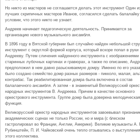
Но никто из мастеров не соглашается делать этот инструмент Один и
лучших скрипичных мастеров Иванов, согласился сделать балалайку
условии, что этого никто не узнает.
Андреев начинает педагогическую деятельность. Принимается за
организацию нового музыкального ансамбля.
В 1896 году в Вятской губернии был случайно найден небольшой стр
инструмент с округлой формой корпуса, который вскоре попал в руки
Андрееву. Путем сличения найденного инструмента с изображениями
старинных лубочных картинах и гравюрах, а также по описанию, Анд
предположил в нем давно разыскиваемую домру. Именно по его указ
было создано семейство домр разных размеров - пикколо, малая, альт
контрабас. Так реабилитированная домра была включена в состав
балалаечного ансамбля. А затем - в знаменитый Великорусский оркес
народных инструментов В. Андреева. Причем в качестве основного
оркестрового инструмента. Группе домр была доверена мелодическая
функция.
Великорусский оркестр народных инструментов завоевывал признани
академических сценах не только России, но и мира (с блеском
гастролировал во Франции, Англии, Америке). Великие музыканты А. Г
Рубинштейн, П. И. Чайковский очень тепло отзывались о выступлени
этого коллектива.