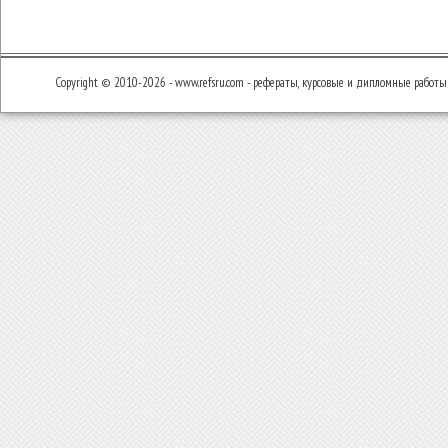
Copyright © 2010-2026 - www.refsru.com - рефераты, курсовые и дипломные работы