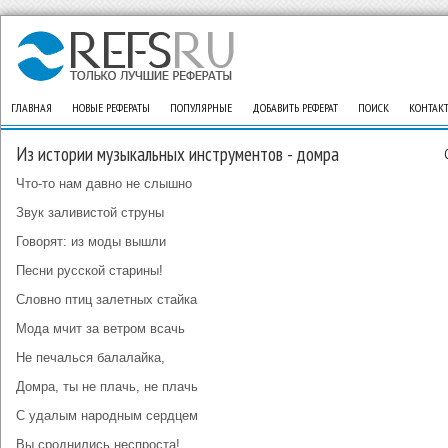
ГЛАВНАЯ
НОВЫЕ РЕФЕРАТЫ
ПОПУЛЯРНЫЕ
ДОБАВИТЬ РЕФЕРАТ
ПОИСК
КОНТАК
Из истории музыкальных инструментов - домра
Что-то нам давно не слышно
Звук заливистой струны
Говорят: из моды вышли
Песни русской старины!
Словно птиц залетных стайка
Мода мчит за ветром всачь
Не печалься балалайка,
Домра, ты не плачь, не плачь
С удалым народным сердцем
Вы сроднились неспроста!