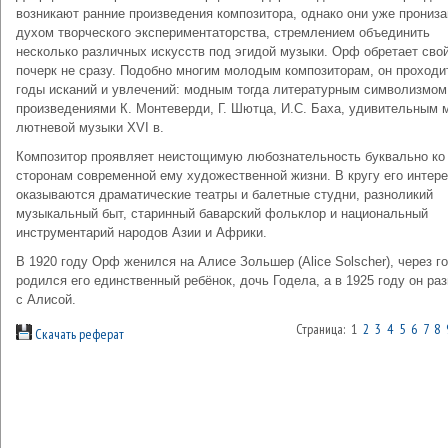
возникают ранние произведения композитора, однако они уже прониз
духом творческого экспериментаторства, стремлением объединить
несколько различных искусств под эгидой музыки. Орф обретает сво
почерк не сразу. Подобно многим молодым композиторам, он проходи
годы исканий и увлечений: модным тогда литературным символизмом
произведениями К. Монтеверди, Г. Шютца, И.С. Баха, удивительным 
лютневой музыки XVI в.
Композитор проявляет неистощимую любознательность буквально ко
сторонам современной ему художественной жизни. В кругу его интер
оказываются драматические театры и балетные студни, разноликий
музыкальный быт, старинный баварский фольклор и национальный
инструментарий народов Азии и Африки.
В 1920 году Орф женился на Алисе Зольшер (Alice Solscher), через г
родился его единственный ребёнок, дочь Годела, а в 1925 году он ра
с Алисой.
Страница: 1
2
3
4
5
6
7
8
Скачать реферат