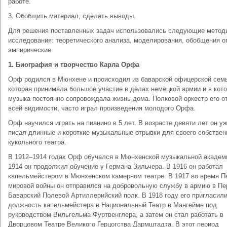
работе.
3. Обобщить материал, сделать выводы.
Для решения поставленных задач использовались следующие метод
исследования: теоретического анализа, моделирования, обобщения о
эмпирические.
1.
Биография и творчество Карла Орфа
Орф родился в Мюнхене и происходил из баварской офицерской сем
которая принимала большое участие в делах немецкой армии и в кот
музыка постоянно сопровождала жизнь дома. Полковой оркестр его от
всей видимости, часто играл произведения молодого Орфа.
Орф научился играть на пианино в 5 лет. В возрасте девяти лет он у
писал длинные и короткие музыкальные отрывки для своего собствен
кукольного театра.
В 1912–1914 годах Орф обучался в Мюнхенской музыкальной академ
1914 он продолжил обучение у Германа Зильчера. В 1916 он работал
капельмейстером в Мюнхенском камерном театре. В 1917 во время П
мировой войны он отправился на добровольную службу в армию в П
Баварский Полевой Артиллерийский полк. В 1918 году его пригласили
должность капельмейстера в Национальный Театр в Мангейме под
руководством Вильгельма Фуртвенглера, а затем он стал работать в
Дворцовом Театре Великого Герцогства Дармштадта. В этот период