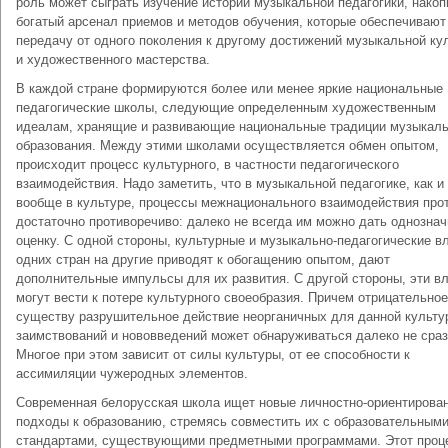
роль может сыграть изучение истории музыкальной педагогики, нако
богатый арсенал приемов и методов обучения, которые обеспечивают
передачу от одного поколения к другому достижений музыкальной ку
и художественного мастерства.
В каждой стране формируются более или менее яркие национальные
педагогические школы, следующие определенным художественным
идеалам, хранящие и развивающие национальные традиции музыкаль
образования. Между этими школами осуществляется обмен опытом,
происходит процесс культурного, в частности педагогического
взаимодействия. Надо заметить, что в музыкальной педагогике, как и
вообще в культуре, процессы межнационального взаимодействия про
достаточно противоречиво: далеко не всегда им можно дать однозна
оценку. С одной стороны, культурные и музыкально-педагогические в
одних стран на другие приводят к обогащению опытом, дают
дополнительные импульсы для их развития. С другой стороны, эти в
могут вести к потере культурного своеобразия. Причем отрицательное
существу разрушительное действие неорганичных для данной культу
заимствований и нововведений может обнаруживаться далеко не сраз
Многое при этом зависит от силы культуры, от ее способности к
ассимиляции чужеродных элементов.
Современная белорусская школа ищет новые личностно-ориентирова
подходы к образованию, стремясь совместить их с образовательным
стандартами, существующими предметными программами. Этот проце