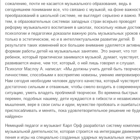
сожалению, почти не касается музыкального образования, ведь в
сегодняшнем понимании все, что связано с музыкой, на фоне важнос
преобразований в школьной системе, не выглядит серьезно и важно.
тем, в образовательных системах западных стран всерьез проводят
реформу музыкального воспитания в школах, поскольку новые дости
психологии и педагогики доказали важную роль музыкальных уроков 
только в эстетическом, но и в интеллектуальном развитии детей. В
результате таких изменений все большее внимание уделяется актив
формам работы детей на музыкальных занятиях. Это значит, что тот
ребенок, который практически занимался музыкой, думает, чувствует,
развивается иначе, чем тот, который, о ней лишь говорил и слушал.
Психолог Маслоу А. написал: «Мы должны учить детей быть творчес
личностями, способными к восприятию новизны, умению импровизиро
Нам сегодня необходим человек другого качества, который чувствует
достаточно сильным и отважным, чтобы смело входить в современн
ситуацию, уметь владеть проблемой творчески. Во времена быстрых
перемен, подобных нашему, дети нуждаются в гибкости и независимо
мышления, вере в свои силы и идеи, мужестве пробовать и ошибатьс
приспосабливать и менять, пока удовлетворительное решение не буд
найдено»
Немецкий педагог и музыкант Карл Орф разработал систему комплек
музыкальной деятельности, которая строится на интеграции движения
пения и игры на специально созданных ударных музыкальных инстру