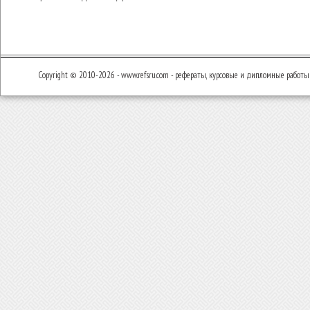
Copyright © 2010-2026 - www.refsru.com - рефераты, курсовые и дипломные работы