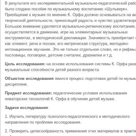
В результате его экспериментальной музыкально-педагогической раб
было создано пособие по музыкальному воспитанию «Шульверк».
Приобщение к музыке по мнению К. Орфа должно основываться на ак
творческой деятельности, приносящей радость и чувство удовлетвор
Большое внимание уделяется музыкально-ритмическому воспитанию
осуществляется в движении, игре на элементарных музыкальных
инструментах, в мелодической декламации. Значимость приобретает
как элемент, речи и поэзии, его метрическая структура, мелодико-
интонационное звучание. Это не только отдельное слово, но и рифмы
пословицы, поговорки, детские считалки, дразнилки и т.д.
Цель исследования:
на основе использования системы К. Орфа раз
музыкальные способности детей разного возраста.
Объектом исследования
явился процесс подготовки детей по музы
дисциплине.
Предмет исследования:
педагогические условия использования
новаторских технологий К. Орфа в обучении детей музыке.
Задачи исследования
:
1. Изучить литературу психолого-педагогического и методического
направления по проблеме исследования.
2. Проверить целесообразность применения этих материалов в практ