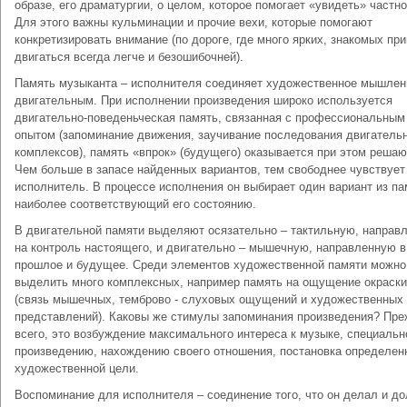
образе, его драматургии, о целом, которое помогает «увидеть» частно
Для этого важны кульминации и прочие вехи, которые помогают
конкретизировать внимание (по дороге, где много ярких, знакомых при
двигаться всегда легче и безошибочней).
Память музыканта – исполнителя соединяет художественное мышлен
двигательным. При исполнении произведения широко используется
двигательно-поведеньческая память, связанная с профессиональным
опытом (запоминание движения, заучивание последования двигатель
комплексов), память «впрок» (будущего) оказывается при этом реша
Чем больше в запасе найденных вариантов, тем свободнее чувствует
исполнитель. В процессе исполнения он выбирает один вариант из па
наиболее соответствующий его состоянию.
В двигательной памяти выделяют осязательно – тактильную, направ
на контроль настоящего, и двигательно – мышечную, направленную в
прошлое и будущее. Среди элементов художественной памяти можно
выделить много комплексных, например память на ощущение окраски
(связь мышечных, темброво - слуховых ощущений и художественных
представлений). Каковы же стимулы запоминания произведения? Пр
всего, это возбуждение максимального интереса к музыке, специальн
произведению, нахождению своего отношения, постановка определен
художественной цели.
Воспоминание для исполнителя – соединение того, что он делал и д