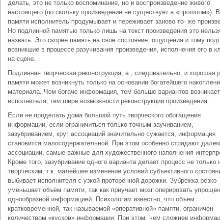
делать, это не только воспоминание, но и воспроизведение живого
настоящего (по скольку произведение не существует в «прошлом»). В
памяти исполнитель продумывает и переживает заново то- же произв
Но подлинной памятью только лишь на текст произведения это нельз
назвать. Это скорее память на свое состояние, ощущения и тому под
возникшие в процессе разучивания произведения, исполнения его в к
на сцене.
Подлинная творческая реконструкция, а , следовательно, и хорошая 
памяти может возникнуть только на основании богатейшего накоплен
материала. Чем богаче информация, тем больше вариантов возникает
исполнителя, тем шире возможности реконструкции произведения.
Если не проделать дома большой путь творческого обогащения
информации, если ограничиться только точным заучиванием,
зазубриванием, круг ассоциаций значительно сужается, информация
становится малосодержательной. При этом особенно страдают далек
ассоциации, самые важные для художественного наполнения интерпр
Кроме того, зазубривание одного варианта делает процесс не только 
творческим, т.к. малейшее изменение условий субъективного состоян
выбивает исполнителя с узкой проторённой дорожки. Зубрежка резко
уменьшает объём памяти, так как приучает мозг оперировать упрощен
однообразной информацией. Психологам известно, что объем
кратковременной, так называемой «оперативной» памяти, ограничен
количеством «кусков» информации. При этом, чем сложнее информац