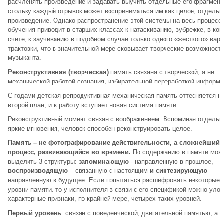
расчленять произведение и задавать выучить отдельные его фрагмен
стольку каждый отрывок может восприниматься им как целое, отдель
произведение. Однако распространение этой системы на весь процес
обучения приводит в старших классах к натаскиванию, зубрежке, в к
счете, к заучиванию в подобном случае только одного «жесткого» ва
трактовки, что в значительной мере сковывает творческие возможнос
музыканта.
Реконструктивная (творческая)
память связана с творческой, а не
механической работой сознания, избирательной переработкой информ
С годами детская репродуктивная механическая память оттесняется 
второй план, и в работу вступает новая система памяти.
Реконструктивный момент связан с воображением. Вспоминая отдел
яркие мгновения, человек способен реконструировать целое.
Память – не фотографирование действительности, а сложнейший
процесс, развивающийся во времени.
По содержанию в памяти мо
выделить 3 структуры:
запоминающую
- направленную в прошлое,
воспроизводящую
– связанную с настоящим
и синтезирующую
–
направленную в будущее. Если попытаться расшифровать некоторые
уровни памяти, то у исполнителя в связи с его спецификой можно ул
характерные признаки, по крайней мере, четырех таких уровней.
Первый уровень
: связан с поведенческой, двигательной памятью, а