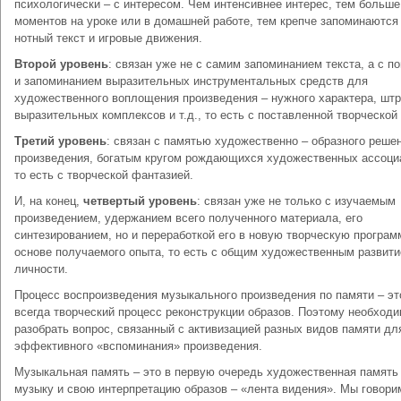
психологически – с интересом. Чем интенсивнее интерес, тем больше
моментов на уроке или в домашней работе, тем крепче запоминаются
нотный текст и игровые движения.
Второй уровень
: связан уже не с самим запоминанием текста, а с п
и запоминанием выразительных инструментальных средств для
художественного воплощения произведения – нужного характера, штр
выразительных комплексов и т.д., то есть с поставленной творческой
Третий уровень
: связан с памятью художественно – образного реше
произведения, богатым кругом рождающихся художественных ассоци
то есть с творческой фантазией.
И, на конец,
четвертый уровень
: связан уже не только с изучаемым
произведением, удержанием всего полученного материала, его
синтезированием, но и переработкой его в новую творческую програм
основе получаемого опыта, то есть с общим художественным развит
личности.
Процесс воспроизведения музыкального произведения по памяти – эт
всегда творческий процесс реконструкции образов. Поэтому необход
разобрать вопрос, связанный с активизацией разных видов памяти дл
эффективного «вспоминания» произведения.
Музыкальная память – это в первую очередь художественная память
музыку и свою интерпретацию образов – «лента видения». Мы говори