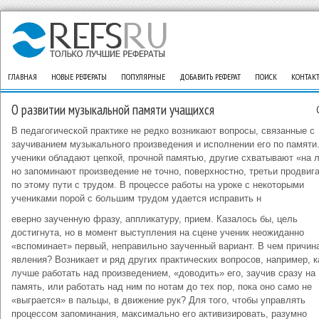
ГЛАВНАЯ
НОВЫЕ РЕФЕРАТЫ
ПОПУЛЯРНЫЕ
ДОБАВИТЬ РЕФЕРАТ
ПОИСК
КОНТАК
О развитии музыкальной памяти учащихся
В педагогической практике не редко возникают вопросы, связанные с
заучиванием музыкального произведения и исполнении его по памяти
ученики обладают цепкой, прочной памятью, другие схватывают «на л
но запоминают произведение не точно, поверхностно, третьи продвиг
по этому пути с трудом. В процессе работы на уроке с некоторыми
учениками порой с большим трудом удается исправить н
еверно заученную фразу, аппликатуру, прием. Казалось бы, цель
достигнута, но в момент выступления на сцене ученик неожиданно
«вспоминает» первый, неправильно заученный вариант. В чем причина
явления? Возникает и ряд других практических вопросов, например, к
лучше работать над произведением, «доводить» его, заучив сразу на
память, или работать над ним по нотам до тех пор, пока оно само не
«выграется» в пальцы, в движение рук? Для того, чтобы управлять
процессом запоминания, максимально его активизировать, разумно