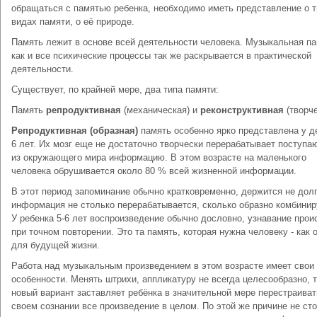
обращаться с памятью ребенка, необходимо иметь представление о т
видах памяти, о её природе.
Память лежит в основе всей деятельности человека. Музыкальная па
как и все психические процессы так же раскрывается в практической
деятельности.
Существует, по крайней мере, два типа памяти:
Память
репродуктивная
(механическая) и
реконструктивная
(творч
Репродуктивная (образная)
память особенно ярко представлена у де
6 лет. Их мозг еще не достаточно творчески перерабатывает поступ
из окружающего мира информацию. В этом возрасте на маленького
человека обрушивается около 80 % всей жизненной информации.
В этот период запоминание обычно кратковременно, держится не долг
информация не столько перерабатывается, сколько образно комбинир
У ребенка 5-6 лет воспроизведение обычно дословно, узнавание прои
при точном повторении. Это та память, которая нужна человеку - как 
для будущей жизни.
Работа над музыкальным произведением в этом возрасте имеет свои
особенности. Менять штрихи, аппликатуру не всегда целесообразно, т
новый вариант заставляет ребёнка в значительной мере перестраиват
своем сознании все произведение в целом. По этой же причине не сто