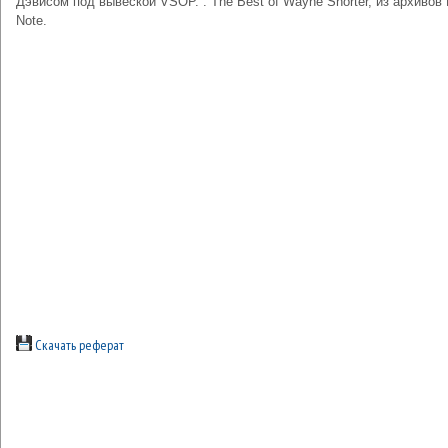
Дэвисом под вывеской VSOP. . The Best of Wayne Shorter, из архивов 
Note.
Скачать реферат