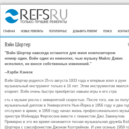
ГЛАВНАЯ
НОВЫЕ РЕФЕРАТЫ
ПОПУЛЯРНЫЕ
ДОБАВИТЬ РЕФЕРАТ
ПОИСК
КОНТАК
Вэйн Шортер
"Вэйн Шортер навсегда останется для меня композитором
номер один. Вэйн один из немногих, чью музыку Майлс Дэвис
исполнял, не внося собственных изменений."
--Хэрби Хэнкок
Вэйн Шортер родился 25-го августа 1933 года и впервые взял в руки
музыкальный инструмент только в 16 лет. Этим инструментом явился
кларнет. Вэйн очень быстро приобретал навыки игры и его стра
сть к музыке росла с невероятной скоростью. После того, как он пол
музыкальный диплом в Университете Нью-Йорка в 1956 году и два го
отслужил в армии, в 1959 году начал жизнь профессионального музы
оркестре Мэйнарда Фергюсона вместе с пианистом Джо Завинулом.
Примерно в это же время начинается тесная музыкальная дружба Вэ
Шортера с саксофонистом Джоном Колтрейном. И уже осенью 1959 г