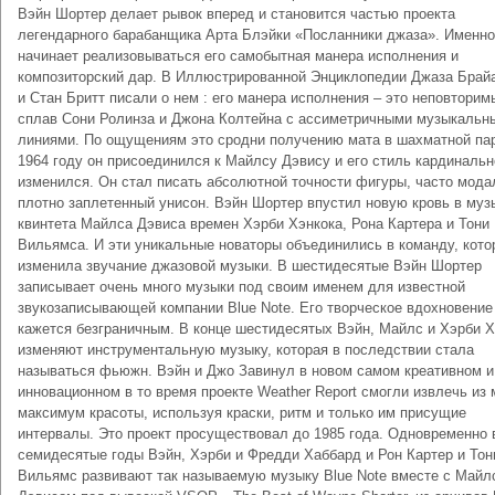
Вэйн Шортер делает рывок вперед и становится частью проекта
легендарного барабанщика Арта Блэйки «Посланники джаза». Именно
начинает реализовываться его самобытная манера исполнения и
композиторский дар. В Иллюстрированной Энциклопедии Джаза Брай
и Стан Бритт писали о нем : его манера исполнения – это неповторим
сплав Сони Ролинза и Джона Колтейна с ассиметричными музыкальн
линиями. По ощущениям это сродни получению мата в шахматной пар
1964 году он присоединился к Майлсу Дэвису и его стиль кардинальн
изменился. Он стал писать абсолютной точности фигуры, часто мода
плотно заплетенный унисон. Вэйн Шортер впустил новую кровь в муз
квинтета Майлса Дэвиса времен Хэрби Хэнкока, Рона Картера и Тони
Вильямса. И эти уникальные новаторы объединились в команду, кото
изменила звучание джазовой музыки. В шестидесятые Вэйн Шортер
записывает очень много музыки под своим именем для известной
звукозаписывающей компании Blue Note. Его творческое вдохновение
кажется безграничным. В конце шестидесятых Вэйн, Майлс и Хэрби Х
изменяют инструментальную музыку, которая в последствии стала
называться фьюжн. Вэйн и Джо Завинул в новом самом креативном и
инновационном в то время проекте Weather Report смогли извлечь из
максимум красоты, используя краски, ритм и только им присущие
интервалы. Это проект просуществовал до 1985 года. Одновременно 
семидесятые годы Вэйн, Хэрби и Фредди Хаббард и Рон Картер и Тон
Вильямс развивают так называемую музыку Blue Note вместе с Майл