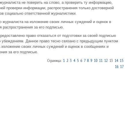
 журналиста не поверить на слово, а проверить ту информацию,
ней проверки информации, распространения только достоверной
ов социально ответственной журналистики.
во журналиста на изложение своих личных суждений и оценок в
 распространения за его подписью.
предоставлено право отказаться от подготовки за своей подписью
о убеждениям. Данное право тесно связано с предыдущим пунктом
 изложение своих личных суждений и оценок в сообщениях и
ния за его подписью.
Страница:
1
2
3
4
5
6
7
8
9
10
11
12
13
14
15
16
17