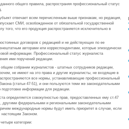
 данного общего правила, распространяя профессиональный статус
.
убъект отвечает всем перечисленным выше признакам, но редакция,
ыпускает СМИ, освобожденное от обязательной государственной
илу того, что его продукция распространяется исключительно в
остоянных договоров с редакцией и не действующих по ее
внештатным авторами или корреспондентами, которые эпизодически
совой информации. Профессиональный статус журналиста
ения ими поручений редакции.
в общем собрании журналистов - штатных сотрудников редакции,
рочем, не имеют на это права и другие журналисты, не входящие в
 распространяются все нормы, устанавливающие профессиональный
Закона (статьи 47-51), и они пользуются теми же законодательными
о подготовке информации для редакции.
а определяется совокупностью прав, предоставленных ему ст.47
", другими федеральными и региональными законодательными
ричем международные нормы будут иметь приоритет в случае, если
х настоящим Законом.
четыре категории: