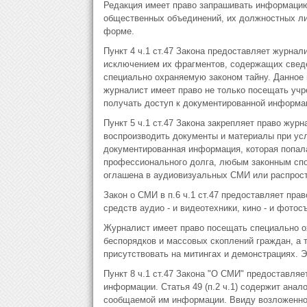
Редакция имеет право запрашивать информацию 
общественных объединений, их должностных лиц
форме.
Пункт 4 ч.1 ст.47 Закона предоставляет журнал
исключением их фрагментов, содержащих свед
специально охраняемую законом тайну. Данное 
журналист имеет право не только посещать учр
получать доступ к документированной информа
Пункт 5 ч.1 ст.47 Закона закрепляет право жур
воспроизводить документы и материалы при усл
документированная информация, которая попал
профессионального долга, любым законным спо
оглашена в аудиовизуальных СМИ или распрос
Закон о СМИ в п.6 ч.1 ст.47 предоставляет пра
средств аудио - и видеотехники, кино - и фото
Журналист имеет право посещать специально о
беспорядков и массовых скоплений граждан, а 
присутствовать на митингах и демонстрациях. Э
Пункт 8 ч.1 ст.47 Закона "О СМИ" предоставля
информации. Статья 49 (п.2 ч.1) содержит анал
сообщаемой им информации. Ввиду возложенной 