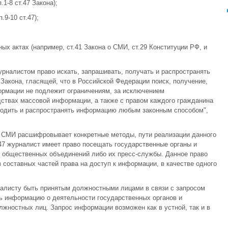
1-8 ст.47 Закона);
9-10 ст.47);
ых актах (например, ст.41 Закона о СМИ, ст.29 Конституции РФ, и
журналистом право искать, запрашивать, получать и распространять
Закона, гласящей, что в Российской Федерации поиск, получение,
ормации не подлежит ограничениям, за исключением
ствах массовой информации, а также с правом каждого гражданина
зводить и распространять информацию любым законным способом",
о СМИ расшифровывает конкретные методы, пути реализации данного
и 47 журналист имеет право посещать государственные органы и
ы общественных объединений либо их пресс-службы. Данное право
 составных частей права на доступ к информации, в качестве одного
рналисту быть принятым должностными лицами в связи с запросом
ь информацию о деятельности государственных органов и
лжностных лиц. Запрос информации возможен как в устной, так и в