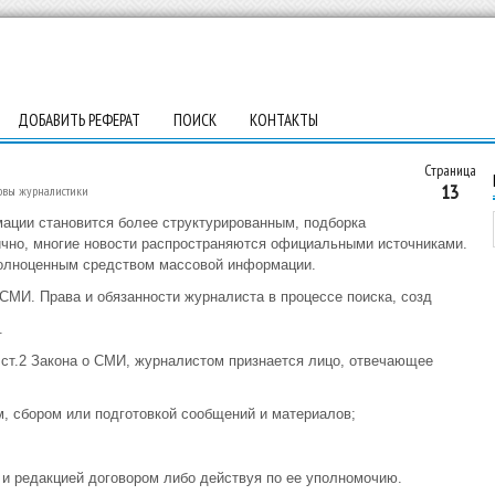
ДОБАВИТЬ РЕФЕРАТ
ПОИСК
КОНТАКТЫ
Страница
13
овы журналистики
мации становится более структурированным, подборка
ично, многие новости распространяются официальными источниками.
 полноценным средством массовой информации.
 СМИ. Права и обязанности журналиста в процессе поиска, созд
.
0 ст.2 Закона о СМИ, журналистом признается лицо, отвечающее
м, сбором или подготовкой сообщений и материалов;
 и редакцией договором либо действуя по ее уполномочию.