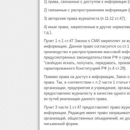
1) права, связанные с доступом к информации (п.
2) связанные с распространением информации (п.
3) авторские права журналиста (п.11-12 ст.47);
4) иные права, закрепленные в других нормативн
т.д.).
Пункт 1 ч.1 ст.47 Закона о СМИ закрепляет за 
информацию. Данное право согласуется со ст.1 
производство и распространение массовой инф
предусмотренных законодательством РФ о сред
"свободно искать, получать, передавать, прои
гарантированного Конституцией РФ (ч.4 ст.29).
Помимо права на доступ к информации, Закон 
права. Так, в соответствии с п.2 части 1 стать
организации, предприятия и учреждения, орган
предоставлено журналисту в качестве одного из
из путей реализации данного права.
Пункт 3 части 1 ст.47 предоставляет право жу
информации. Редакция имеет право запрашиват
организаций, общественных объединений, их до
письменной форме.