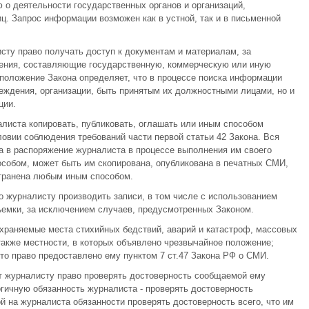
о деятельности государственных органов и организаций,
. Запрос информации возможен как в устной, так и в письменной
исту право получать доступ к документам и материалам, за
ения, составляющие государственную, коммерческую или иную
положение Закона определяет, что в процессе поиска информации
еждения, организации, быть принятым их должностными лицами, но и
ции.
налиста копировать, публиковать, оглашать или иным способом
овии соблюдения требований части первой статьи 42 Закона. Вся
а в распоряжение журналиста в процессе выполнения им своего
собом, может быть им скопирована, опубликована в печатных СМИ,
транена любым иным способом.
во журналисту производить записи, в том числе с использованием
съемки, за исключением случаев, предусмотренных Законом.
храняемые места стихийных бедствий, аварий и катастроф, массовых
также местности, в которых объявлено чрезвычайное положение;
то право предоставлено ему пунктом 7 ст.47 Закона РФ о СМИ.
ет журналисту право проверять достоверность сообщаемой ему
огичную обязанность журналиста - проверять достоверность
на журналиста обязанности проверять достоверность всего, что им