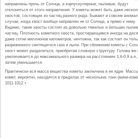
направлены прочь от Солнца, а корпускулярные, пылевые, будут
отклоняться от этого направления. У кометы может быть даже нескол
хвостов, состоящих из частиц разного рода. Бывают и совсем анома
случаи, когда хвост вообще направлен не от Солнца, а прямо к нему.
Видимо, такие хвосты состоят из довольно тяжелых и больших пыле
частиц. Плотность кометного хвоста, простирающимся иногда на деся
даже сотни миллионов километров, ничтожна, так как состоит он толь
разреженного светящегося газа и пыли. При сближении кометы с Сол
хвост может разделиться, приобретая сложную структуру. Голова же
увеличивается до максимального размера на расстояниях 1,6-0,9 а.е.,
затем уменьшается.
Практически вся масса вещества кометы заключена в ее ядре. Масс
комет, вероятно, находятся в пределах от нескольких тонн (мини-ком
1011-1012 т.