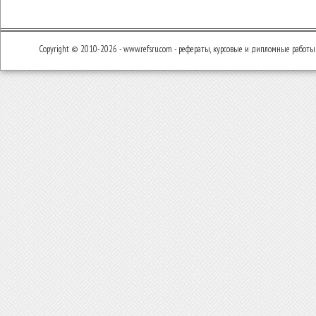
Copyright © 2010-2026 - www.refsru.com - рефераты, курсовые и дипломные работы