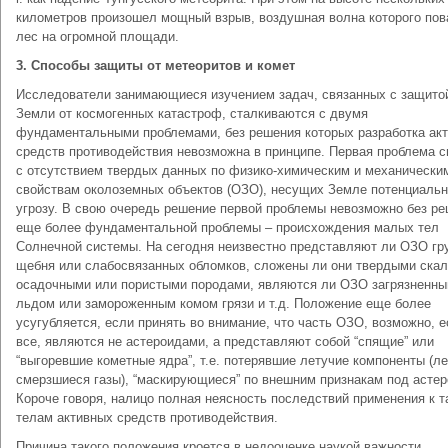
километров произошел мощный взрыв, воздушная волна которого по
лес на огромной площади.
3. Способы защиты от метеоритов и комет
Исследователи занимающиеся изучением задач, связанных с защито
Земли от космогенных катастроф, сталкиваются с двумя
фундаментальными проблемами, без решения которых разработка ак
средств противодействия невозможна в принципе. Первая проблема с
с отсутствием твердых данных по физико-химическим и механически
свойствам околоземных объектов (ОЗО), несущих Земле потенциаль
угрозу. В свою очередь решение первой проблемы невозможно без р
еще более фундаментальной проблемы – происхождения малых тел
Солнечной системы. На сегодня неизвестно представляют ли ОЗО гр
щебня или слабосвязанных обломков, сложены ли они твердыми ска
осадочными или пористыми породами, являются ли ОЗО загрязненн
льдом или замороженным комом грязи и т.д. Положение еще более
усугубляется, если принять во внимание, что часть ОЗО, возможно, е
все, являются не астероидами, а представляют собой “спящие” или
“выгоревшие кометные ядра”, т.е. потерявшие летучие компоненты (ле
смерзшиеся газы), “маскирующиеся” по внешним признакам под асте
Короче говоря, налицо полная неясность последствий применения к т
телам активных средств противодействия.
Причина такого положения кроется в недооценке наукой важности