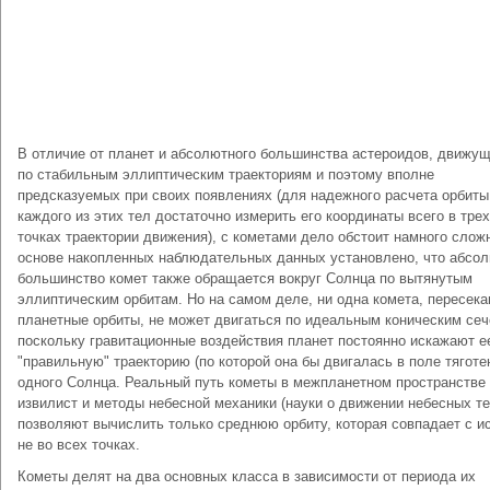
В отличие от планет и абсолютного большинства астероидов, движу
по стабильным эллиптическим траекториям и поэтому вполне
предсказуемых при своих появлениях (для надежного расчета орбиты
каждого из этих тел достаточно измерить его координаты всего в трех
точках траектории движения), с кометами дело обстоит намного слож
основе накопленных наблюдательных данных установлено, что абсо
большинство комет также обращается вокруг Солнца по вытянутым
эллиптическим орбитам. Но на самом деле, ни одна комета, пересек
планетные орбиты, не может двигаться по идеальным коническим сеч
поскольку гравитационные воздействия планет постоянно искажают е
"правильную" траекторию (по которой она бы двигалась в поле тяготе
одного Солнца. Реальный путь кометы в межпланетном пространстве
извилист и методы небесной механики (науки о движении небесных те
позволяют вычислить только среднюю орбиту, которая совпадает с и
не во всех точках.
Кометы делят на два основных класса в зависимости от периода их