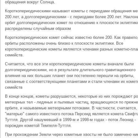
обращения вокруг Солнца.
Короткопериодическими называют кометы с периодами обращения ме
200 лет, а долгопериодическими - с периодами более 200 лет. Наклон
орбит долгопериодических комет по отношению к плоскости эклиптик
распределены случайным образом
Короткопериодических комет сейчас известно более 200. Как правило
орбиты расположены очень близко к плоскости эклиптики. Все
короткопериодические кометы являются членами разных кометно-пла
семейств.
Считается, что все эти короткопериодические кометы вначале были
долгопериодическими, но в результате длительного гравитационного
влияния на них больших планет они постепенно перешли на орбиты,
связанные с соответствующими планетами и стали членами их комет
семейств
В конце концов, кометы разрушаются, некоторые из них порождают р
метеорных тел - ледяных и пылевых частиц, вращающихся по прежн
орбите, и называемые метеорными потоками. В частности, считается,
"матерью" самого известного потока Персеид является комета Свифт
Туттля. Другой нашумевший в 1999-м и 1998-м годах - поток Леонид -
порожден кометой Темпеля-Туттля.
При прохождении Земли через кометные хвосты не было замечено ни