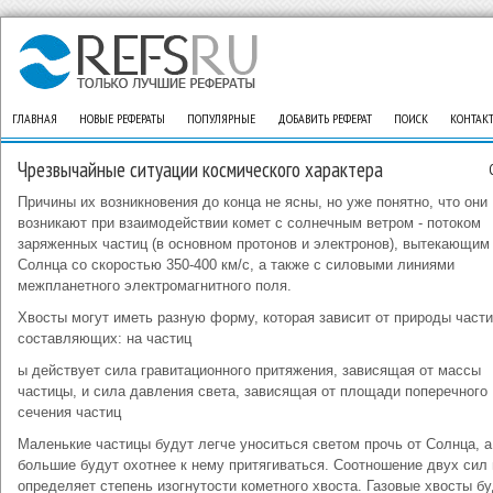
ГЛАВНАЯ
НОВЫЕ РЕФЕРАТЫ
ПОПУЛЯРНЫЕ
ДОБАВИТЬ РЕФЕРАТ
ПОИСК
КОНТАК
Чрезвычайные ситуации космического характера
Причины их возникновения до конца не ясны, но уже понятно, что они
возникают при взаимодействии комет с солнечным ветром - потоком
заряженных частиц (в основном протонов и электронов), вытекающим
Солнца со скоростью 350-400 км/с, а также с силовыми линиями
межпланетного электромагнитного поля.
Хвосты могут иметь разную форму, которая зависит от природы части
составляющих: на частиц
ы действует сила гравитационного притяжения, зависящая от массы
частицы, и сила давления света, зависящая от площади поперечного
сечения частиц
Маленькие частицы будут легче уноситься светом прочь от Солнца, а
большие будут охотнее к нему притягиваться. Соотношение двух сил 
определяет степень изогнутости кометного хвоста. Газовые хвосты б