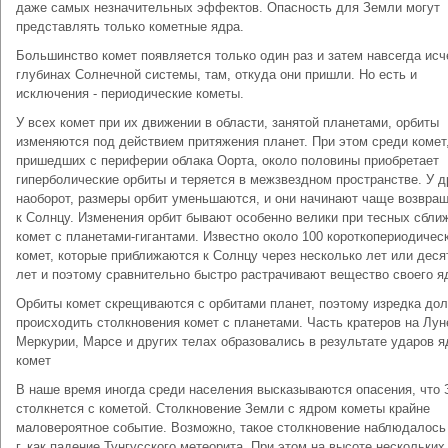
даже самых незначительных эффектов. Опасность для Земли могут
представлять только кометные ядра.
Большинство комет появляется только один раз и затем навсегда исч
глубинах Солнечной системы, там, откуда они пришли. Но есть и
исключения - периодические кометы.
У всех комет при их движении в области, занятой планетами, орбиты
изменяются под действием притяжения планет. При этом среди комет
пришедших с периферии облака Оорта, около половины приобретает
гиперболические орбиты и теряется в межзвездном пространстве. У д
наоборот, размеры орбит уменьшаются, и они начинают чаще возвра
к Солнцу. Изменения орбит бывают особенно велики при тесных сбли
комет с планетами-гигантами. Известно около 100 короткопериодичес
комет, которые приближаются к Солнцу через несколько лет или деся
лет и поэтому сравнительно быстро растрачивают вещество своего я
Орбиты комет скрещиваются с орбитами планет, поэтому изредка до
происходить столкновения комет с планетами. Часть кратеров на Лун
Меркурии, Марсе и других телах образовались в результате ударов я
комет
В наше время иногда среди населения высказываются опасения, что
столкнется с кометой. Столкновение Земли с ядром кометы крайне
маловероятное событие. Возможно, такое столкновение наблюдалось
г. как падение Тунгусского метеорита. При этом на высоте нескольких