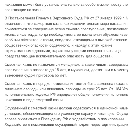
наказания может быть установлена только за особо тяжкие преступле
посягающие на жизнь.
В Постановлении Пленума Верховного Суда РФ от 27 января 1999 г. 
отмечается, что «смертная казнь как исключительная мера нака­зани
применяться за совершение особо тяжкого преступле­ния, посягающег
жизнь, лишь тогда, когда необходимость ее на­значения обусловливае
особыми обстоятельствами, свидетельству­ющими о высокой степени
общественной опасности содеянного, и на­ряду с этим крайне
отрицательными данными, характеризующими ви­новного как лицо,
представляющее исключительную опасность для общества».
Смертная казнь не назначается женщинам, а также лицам, совер­шив
преступления в возрасте до 18 лет, и мужчинам, достигшим к момент
вынесения судом приговора 65 лет.
Смертная казнь в порядке помилования может быть заменена по­жиз
лишением свободы или лишением свободы на срок 25 лет. Ст. 184 Уго
исполнительного кодекса РФ определяет общие положения исполнен
наказания в виде смертной казни.
Осужденный к смертной казни должен содержаться в одиночной каме
условиях, обеспечивающих его усиленную охрану и изоляцию. Осуж
вправе обратиться к Президенту РФ с ходатайством о помиловании.
Ходатайство о помиловании осужденный подает че­рез администраци