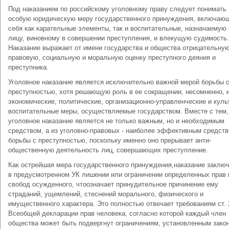
Под наказанием по российскому уголовному праву сле­дует понимать
особую юридическую меру государствен­ного принуждения, включаю
себя как карательные элементы, так и воспитательные, назначаемую
лицу, виновному в совершении преступления, и влекущую су­димость.
Наказание выражает от имени государства и об­щества отрицательну
правовую, социальную и моральную оценку преступного деяния и
преступника.
Уголовное наказание является исключительно важной ме­рой борьбы 
преступностью, хотя решающую роль в ее сокра­щении, несомненно, 
экономические, политические, орга­низационно-управленческие и куль
воспитательные меры, осуществляемые государством. Вместе с тем,
уголовное наказа­ние является не только важным, но и необходимым
средством, а из уголовно-правовых - наиболее эффективным средст
борьбы с преступностью, поскольку именно оно прерывает анти­
общественную деятельность лиц, совершающих преступление.
Как острейшая мера государственного принуждения,нака­зание заклю
в предусмотренном УК лишении или ограничении определенных прав 
свобод осужденного, чтоозначает принудительное причинение ему
страданий, ущемле­ний, стеснений морального, физического и
имущественного характера. Это полностью отвечает требованиям ст. 
Всеоб­щей декларации прав человека, согласно которой каждый член
общества может быть подвергнут ограничениям, установлен­ным зако