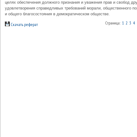
целях обеспечения должного признания и ува­жения прав и свобод дру
удовлетворения справедливых требований морали, общественного по
и общего благосо­стояния в демократическом обществе.
Страница:
1
2
3
4
Скачать реферат