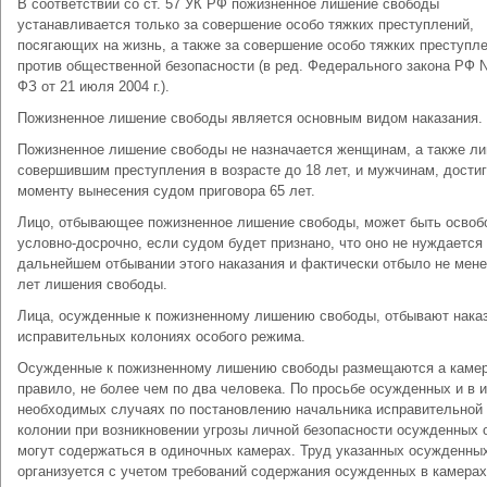
В соответствии со ст. 57 УК РФ пожизненное лишение свободы
устанавливается только за совершение особо тяжких преступлений,
посягающих на жизнь, а также за совершение особо тяжких преступ­л
против общественной безопасности (в ред. Федерального за­кона РФ N
ФЗ от 21 июля 2004 г.).
Пожизненное лишение свободы является основным видом нака­зания.
Пожизненное лишение свободы не назначается женщинам, а также ли
совершившим преступления в возрасте до 18 лет, и мужчинам, дости
моменту вынесения судом приговора 65 лет.
Лицо, отбывающее пожизненное лишение свободы, может быть ос­во
условно-досрочно, если судом будет признано, что оно не нуждается
дальнейшем отбывании этого наказания и фактически отбыло не мене
лет лишения свободы.
Лица, осужденные к пожизненному лишению свободы, отбывают наказ
исправительных колониях особого режима.
Осужденные к пожизненному лишению свободы размещаются а камер
правило, не более чем по два человека. По просьбе осуж­денных и в 
необходимых случаях по постановлению начальника исправительной
колонии при возникновении угрозы личной бе­зопасности осужденных 
могут содержаться в одиночных каме­рах. Труд указанных осужденны
организуется с учетом требований содержания осужденных в камерах