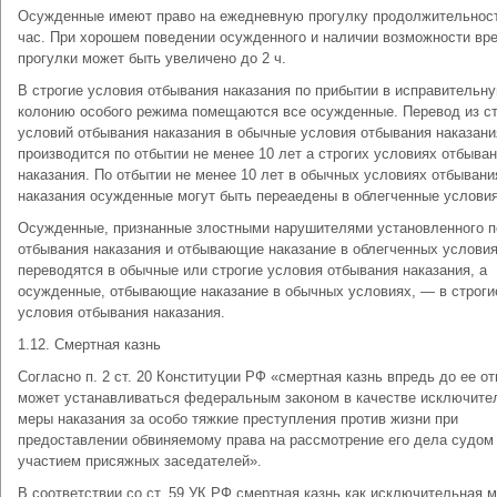
Осужденные имеют право на ежедневную прогулку продолжи­тельнос
час. При хорошем поведении осужденного и наличии возможности вр
прогулки может быть увеличено до 2 ч.
В строгие условия отбывания наказания по прибытии в исправи­тельн
колонию особого режима помещаются все осужденные. Перевод из ст
условий отбывания наказания в обычные условия отбывания наказани
производится по отбытии не менее 10 лет а стро­гих условиях отбыва
наказания. По отбытии не менее 10 лет в обычных условиях отбывани
наказания осужденные могут быть переаедены в облегченные условия
Осужденные, признанные злостными нарушителями установленного п
отбывания наказания и отбывающие наказание в облегчен­ных условия
переводятся в обычные или строгие условия отбывания наказания, а
осужденные, отбывающие наказание в обычных условиях, — в строги
условия отбывания наказания.
1.12. Смертная казнь
Согласно п. 2 ст. 20 Конституции РФ «смертная казнь впредь до ее о
может устанавливаться федеральным законом в качестве исключите
меры наказания за особо тяжкие преступления про­тив жизни при
предоставлении обвиняемому права на рассмотрение его дела судом
участием присяжных заседателей».
В соответствии со ст. 59 УК РФ смертная казнь как исключитель­ная 