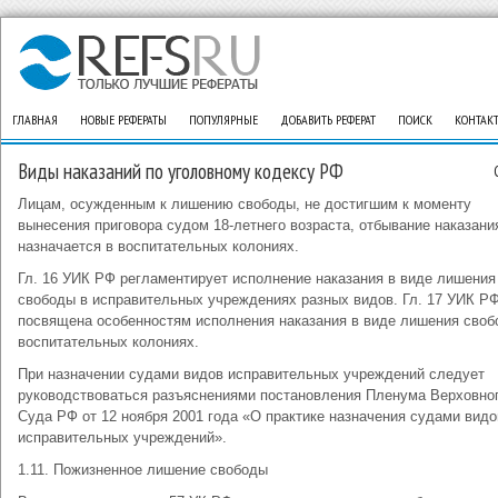
ГЛАВНАЯ
НОВЫЕ РЕФЕРАТЫ
ПОПУЛЯРНЫЕ
ДОБАВИТЬ РЕФЕРАТ
ПОИСК
КОНТАК
Виды наказаний по уголовному кодексу РФ
Лицам, осужденным к лишению свободы, не достигшим к моменту
вынесения приговора судом 18-летнего возраста, отбывание наказа­ни
назначается в воспитательных колониях.
Гл. 16 УИК РФ регламентирует исполнение наказания в виде лише­ния
свободы в исправительных учреждениях разных видов. Гл. 17 УИК Р
посвящена особенностям исполнения наказания в виде лише­ния своб
воспитательных колониях.
При назначении судами видов исправительных учреждений следу­ет
руководствоваться разъяснениями постановления Пленума Верховно
Суда РФ от 12 ноября 2001 года «О практике назначения суда­ми видо
исправительных учреждений».
1.11. Пожизненное лишение свободы