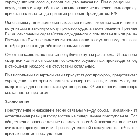
учреждения или органа, исполняющего наказание. При обращении
осужденного с ходатайством о помиловании ис­полнение приговора с
приостанавливается до принятия решения Президентом РФ.
Основанием для исполнения наказания в виде смертной казни явля­ю
вступивший в законную силу приговор суда, а также решение Пре­зид
РФ об отклонении ходатайства осужденного о помиловании или реше
Президента РФ о неприменении помилования к осужден­ному, отказа
от обращения с ходатайством о помиловании.
Смертная казнь исполняется непублично путем расстрела. Испол­нен
смертной казни в отношении нескольких осужденных произво­дится о
в отношении каждого и в отсутствии остальных.
При исполнении смертной казни присутствуют прокурор, предста­вите
учреждения, в котором исполняется смертная казнь, и врач. Наступл
смерти осужденного констатируется врачом. 0б испол­нении приговор
составляется протокол.
Заключение
Преступление и наказание тесно связаны между собой. Наказание - э
естественная реакция государства на совершенное пре­ступление. Ес
общественно опасное деяние не влечет за собой наказания, оно не м
считаться преступлением. Признак уголовной наказуемости - обязате
признак понятия преступления.