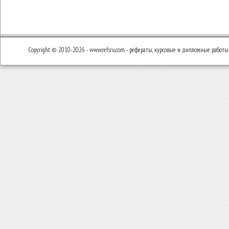
Copyright © 2010-2026 - www.refsru.com - рефераты, курсовые и дипломные работы