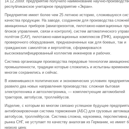
14.12.2000г. предприятие получило наименование научно-производств
республиканское унитарное предприятие «Экран».
Предприятие имеет более чем 25 летнюю историю, сложившуюся сис
качества продукции. На заводе, созданном для производства сложне
авиационных приборов (авиагоризонтов, пилотажно-навигационных пр
блоков управления, связи и контроля), систем автоматического управ
полётом (САУ), пилотажно-навигационных комплексов (ПНК), аэродро
проверочного оборудования, предназначенных как для боевых, так и
гражданских самолётов и вертолётов, сформировался
высококвалифицированный коллектив инженеров и рабочих.
Система организации производства передовые технологии авиационн
промышленности, традиции которые сложились и испытаны временем
многом сохранились и сейчас.
В изменившихся политических и экономических условиях предприяти
развило два новых направления производства: сложная бытовая
электротехника и автоэлектроника, — комплектующие автомобилей
тракторов, автобусов, троллейбусов.
Изделие, с которым во многом связано успешное будущее предприят
антиблокировочная система торможения (АБС) для грузовых автомаш
автобусов, троллейбусов. Система сложна, наукоемка, перспективна
рынка СНГ, не уступает по качеству аналогам из Германии, но имеет 
низкую цену.