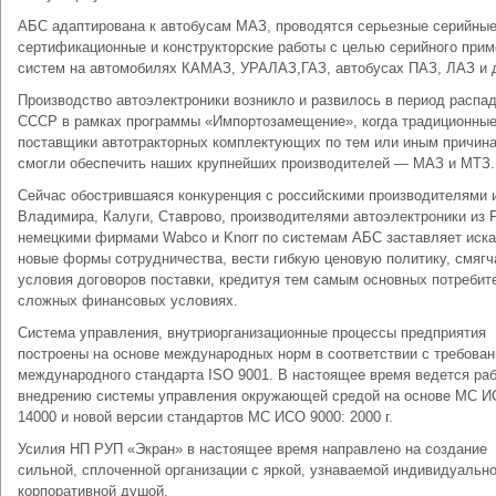
АБС адаптирована к автобусам МАЗ, проводятся серьезные серийны
сертификационные и конструкторские работы с целью серийного при
систем на автомобилях КАМАЗ, УРАЛАЗ,ГАЗ, автобусах ПАЗ, ЛАЗ и д
Производство автоэлектроники возникло и развилось в период распа
СССР в рамках программы «Импортозамещение», когда традиционны
поставщики автотракторных комплектующих по тем или иным причин
смогли обеспечить наших крупнейших производителей — МАЗ и МТЗ.
Сейчас обострившаяся конкуренция с российскими производителями 
Владимира, Калуги, Ставрово, производителями автоэлектроники из Р
немецкими фирмами Wabco и Knorr по системам АБС заставляет иска
новые формы сотрудничества, вести гибкую ценовую политику, смягч
условия договоров поставки, кредитуя тем самым основных потребит
сложных финансовых условиях.
Система управления, внутриорганизационные процессы предприятия
построены на основе международных норм в соответствии с требова
международного стандарта ISO 9001. В настоящее время ведется раб
внедрению системы управления окружающей средой на основе МС 
14000 и новой версии стандартов МС ИСО 9000: 2000 г.
Усилия НП РУП «Экран» в настоящее время направлено на создание
сильной, сплоченной организации с яркой, узнаваемой индивидуальн
корпоративной душой.