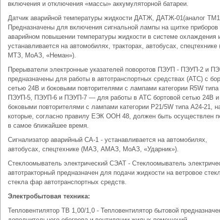
включения и отключения «массы» аккумуляторной батареи.
Датчик аварийной температуры жидкости ДАТЖ, ДАТЖ-01(аналог ТМ11
Предназначены для включения сигнальной лампы на щитке приборов
аварийном повышении температуры жидкости в системе охлаждения 
устанавливается на автомобилях, тракторах, автобусах, спецтехнике
МТЗ, МоАЗ, «Неман»).
Прерыватели электронные указателей поворотов ПЭУП - ПЭУП-2 и ПЭ
предназначены для работы в автотранспортных средствах (АТС) с бо
сетью 24В и боковыми повторителями с лампами категории R5W типа 
ПЭУП-5, ПЭУП-6 и ПЭУП-7 — для работы в АТС бортовой сетью 24В и
боковыми повторителями с лампами категории P21/5W типа А24-21, н
которые, согласно правилу ЕЭК ООН 48, должен быть осуществлен п
в самое ближайшее время.
Сигнализатор аварийный СА-1 - устанавливается на автомобилях,
автобусах, спецтехнике (МАЗ, АМАЗ, МоАЗ, «Ударник»).
Стеклоомыватель электрический СЭАТ - Стеклоомыватель электриче
автотракторный предназначен для подачи жидкости на ветровое стек
стекла фар автотранспортных средств.
Электробытовая техника:
Тепловентилятор ТВ 1,00/1,0 - Тепловентилятор бытовой предназначе
дополнительного обогрева и вентиляции жилых помещений.