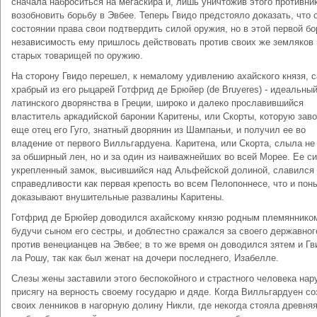
сначала наброситься на мегаскира и, лишь уничтожив этого противник
возобновить борьбу в Эвбее. Теперь Гвидо предстояло доказать, что 
состоянии права свои подтвердить силой оружия, но в этой первой бо
независимость ему пришлось действовать против своих же земляков 
старых товарищей по оружию.
На сторону Гвидо перешел, к немалому удивлению ахайского князя, 
храбрый из его рыцарей Готфрид де Брюйер (de Bruyeres) - идеальный
латинского дворянства в Греции, широко и далеко прославившийся
властитель аркадийской баронии Каритены, или Скорты, которую зав
еще отец его Гуго, знатный дворянин из Шампаньи, и получил ее во
владение от первого Вилльгардуена. Каритена, или Скорта, слыла не
за обширный лен, но и за один из наиважнейших во всей Морее. Ее с
укрепленный замок, высившийся над Альфейской долиной, славился
справедливости как первая крепость во всем Пелопоннесе, что и пон
доказывают внушительные развалины Каритены.
Готфрид де Брюйер доводился ахайскому князю родным племяннико
будучи сыном его сестры, и доблестно сражался за своего державно
против венецианцев на Эвбее; в то же время он доводился зятем и Гв
ла Рошу, так как был женат на дочери последнего, Изабелле.
Слезы жены заставили этого беспокойного и страстного человека нар
присягу на верность своему государю и дяде. Когда Вилльгардуен со
своих ленников в нагорную долину Никли, где некогда стояла древняя