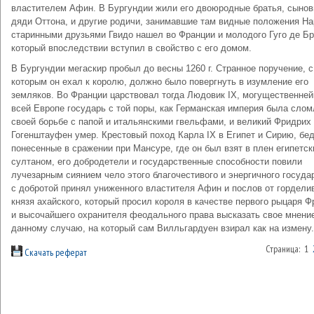
властителем Афин. В Бургундии жили его двоюродные братья, сынов
дяди Оттона, и другие родичи, занимавшие там видные положения На
старинными друзьями Гвидо нашел во Франции и молодого Гуго де Бр
который впоследствии вступил в свойство с его домом.
В Бургундии мегаскир пробыл до весны 1260 г. Странное поручение, с
которым он ехал к королю, должно было повергнуть в изумление его
земляков. Во Франции царствовал тогда Людовик IX, могущественне
всей Европе государь с той поры, как Германская империя была слом
своей борьбе с папой и итальянскими гвельфами, и великий Фридрих 
Гогенштауфен умер. Крестовый поход Карла IX в Египет и Сирию, бед
понесенные в сражении при Мансуре, где он был взят в плен египетс
султаном, его добродетели и государственные способности повили
лучезарным сиянием чело этого благочестивого и энергичного госуда
с добротой принял униженного властителя Афин и послов от гордели
князя ахайского, который просил короля в качестве первого рыцаря Ф
и высочайшего охранителя феодального права высказать свое мнени
данному случаю, на который сам Вилльгардуен взирал как на измену.
Страница: 1
Скачать реферат