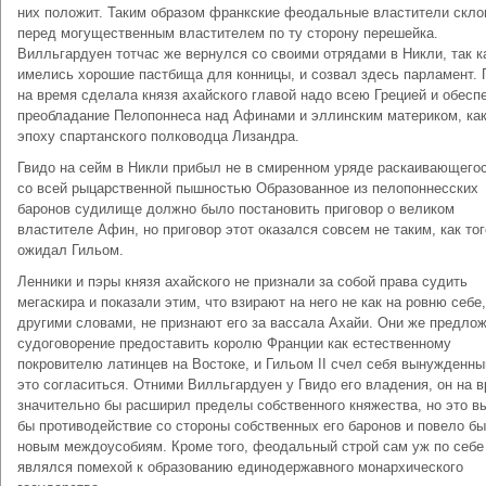
них положит. Таким образом франкские феодальные властители скло
перед могущественным властителем по ту сторону перешейка.
Вилльгардуен тотчас же вернулся со своими отрядами в Никли, так к
имелись хорошие пастбища для конницы, и созвал здесь парламент.
на время сделала князя ахайского главой надо всею Грецией и обесп
преобладание Пелопоннеса над Афинами и эллинским материком, как
эпоху спартанского полководца Лизандра.
Гвидо на сейм в Никли прибыл не в смиренном уряде раскаивающегос
со всей рыцарственной пышностью Образованное из пелопоннесских
баронов судилище должно было постановить приговор о великом
властителе Афин, но приговор этот оказался совсем не таким, как тог
ожидал Гильом.
Ленники и пэры князя ахайского не признали за собой права судить
мегаскира и показали этим, что взирают на него не как на ровню себе, 
другими словами, не признают его за вассала Ахайи. Они же предло
судоговорение предоставить королю Франции как естественному
покровителю латинцев на Востоке, и Гильом II счел себя вынужденны
это согласиться. Отними Вилльгардуен у Гвидо его владения, он на 
значительно бы расширил пределы собственного княжества, но это в
бы противодействие со стороны собственных его баронов и повело бы
новым междоусобиям. Кроме того, феодальный строй сам уж по себе
являлся помехой к образованию единодержавного монархического