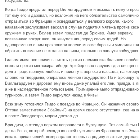
государства.
Когда Гвидо предстал перед Вилльгардуеном и воззвал к нему о про
тот ему его и даровал, но возложил на него обязательство самолично
отправиться во Францию и осведомиться у великого короля, какого
наказания заслуживает вассал в случае поднятия мятежа против сюз
оружием в руках. Вслед затем предстал де Брюйер. Имея веревку,
повязанную вокруг шеи, он кинулся ниц перед своим дядей. Но
одновременно с ним преклонили колени многие бароны и умоляли кня
обратить внимание не столько на вины, сколько на заслуги заблудшег
Гильом имел все причины питать против племянника большее озлобле
нежели против мегаскира, ибо де Брюйер явно нарушил два священн
долга - родственную любовь и присягу в верности вассала, на котору
словно на твердыню, опиралось ленное государство. Но и Брюйеру п
Вилльгардуен и даровал ему вновь даже упалый его лен, правда, в л
а не в наследственное пользование. Примирение было отпраздновано
турниром, а затем Гвидо вернулся назад в Фивы.
Всю зиму готовился Гвидо к поездке во Францию. Он назначил своего
Оттона заместителем ("байльи") на время своего отсутствия, сев на 
в порте Ливадостро, морем доехал до
Бриндизи, а отсюда верхом направился в Бургундию. Тот самый сын
де ла Роша, который некогда юношей пустился из Франшконтэ в Элл
искать приключений, возвращался теперь на родину знатным держав