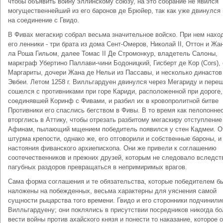
чтобы объявить войну эллинскому союзу, на это собрание не явился
могущественнейший из его баронов де Брюйер, так как уже двинулся
на соединение с Гвидо.
В Фивах мегаскир собрал весьма значительное войско. При нем нахо
его ленники - три брата из дома Сент-Омеров, Николай II, Оттон и Жан
ла Роша Гильом, далее Томас II Де Стромонкур, владетель Салоны,
маркграф Убертино Паллави-чини Бодоницкий, Гисберт де Кор (Cors), 
Маргариты, дочери Жана де Нельи из Пассавы, и несколько династов
Эвбеи. Летом 1258 г. Вилльгардуен двинулся через Мегариду и переш
сошелся с противниками при горе Кариди, расположенной при дороге,
соединявшей Коринф с Фивами, и разбил их в кровопролитной битве
Противники его спаслись бегством в Фивы. В то время как пелопонне
вторглись в Аттику, чтобы отрезать разбитому мегаскиру отступление
Афинам, пылающий мщением победитель появился у стен Кадмеи. О
штурма крепости, однако же, его отговорили и собственные бароны, и
настояния фиванского архиепископа. Они же привели к соглашению
соотечественников и прежних друзей, которым не следовало вследст
пагубных раздоров превращаться в непримиримых врагов.
Сама форма соглашения и те обязательства, которые победителем б
наложены на побежденных, весьма характерны для уяснения самой
сущности рыцарства того времени. Гвидо и его сторонники подчинили
Вилльгардуену; они поклялись в присутствии посредников никогда бо
вести войны против ахайского князя и понести то наказание, которое о