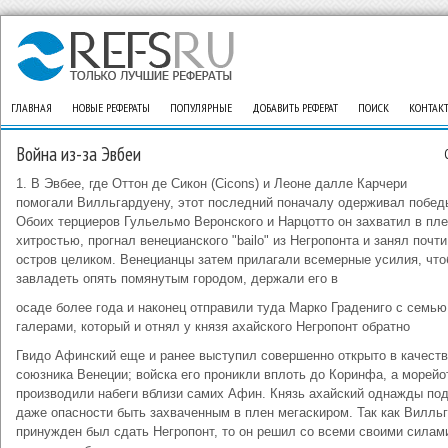
ГЛАВНАЯ
НОВЫЕ РЕФЕРАТЫ
ПОПУЛЯРНЫЕ
ДОБАВИТЬ РЕФЕРАТ
ПОИСК
КОНТАК
Война из-за Эвбеи
1. В Эвбее, где Оттон де Сикон (Cicons) и Леоне далле Карчери
помогали Вилльгардуену, этот последний поначалу одерживал побед
Обоих терциеров Гульельмо Веронского и Нарцотто он захватил в пл
хитростью, прогнал венецианского "bailo" из Негропонта и занял почти
остров целиком. Венецианцы затем прилагали всемерные усилия, чт
завладеть опять помянутым городом, держали его в
осаде более года и наконец отправили туда Марко Градениго с семью
галерами, который и отнял у князя ахайского Негропонт обратно
Гвидо Афинский еще и ранее выступил совершенно открыто в качест
союзника Венеции; войска его проникли вплоть до Коринфа, а морейо
производили набеги вблизи самих Афин. Князь ахайский однажды по
даже опасности быть захваченным в плен мегаскиром. Так как Вилль
принужден был сдать Негропонт, то он решил со всеми своими силам