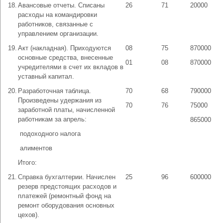
18.
Авансовые отчеты. Списаны
26
71
20000
расходы на командировки
работников, связанные с
управлением организации.
19.
Акт (накладная). Приходуются
08
75
870000
основные средства, внесенные
01
08
870000
учредителями в счет их вкладов в
уставный капитал.
20.
Разработочная таблица.
70
68
790000
Произведены удержания из
70
76
75000
заработной платы, начисленной
работникам за апрель:
865000
­ подоходного налога
­ алиментов
Итого:
21.
Справка бухгалтерии. Начислен
25
96
600000
резерв предстоящих расходов и
платежей (ремонтный фонд на
ремонт оборудования основных
цехов).