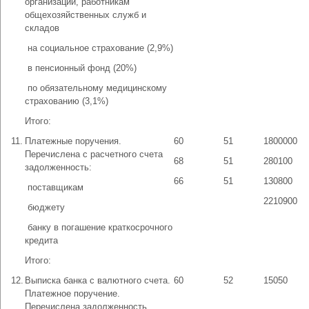
организации, работникам
общехозяйственных служб и
складов
­ на социальное страхование (2,9%)
­ в пенсионный фонд (20%)
­ по обязательному медицинскому
страхованию (3,1%)
Итого:
11.
Платежные поручения.
60
51
1800000
Перечислена с расчетного счета
68
51
280100
задолженность:
66
51
130800
­ поставщикам
2210900
­ бюджету
­ банку в погашение краткосрочного
кредита
Итого:
12.
Выписка банка с валютного счета.
60
52
15050
Платежное поручение.
Перечислена задолженность