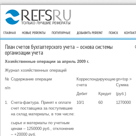
ГЛАВНАЯ
НОВЫЕ РЕФЕРАТЫ
ПОПУЛЯРНЫЕ
ДОБАВИТЬ РЕФЕРАТ
ПОИСК
КОНТАК
План счетов бухгалтерского учета – основа системы
организации учета
Хозяйственные операции за апрель 2009 г.
Журнал хозяйственных операций
№
Содержание операции
Корреспондирующие
gn=top >
счета
Сумма
п/п
Дебит
Кредит
(руб.)
1.
Счета-фактура. Принят к оплате
10/1
60
1270000
счет поставщика за поступившие
на склад материалы, в том числе:
сырье и материалы по учетным
ценам – 1250000 руб., отклонение
– +20000 руб.