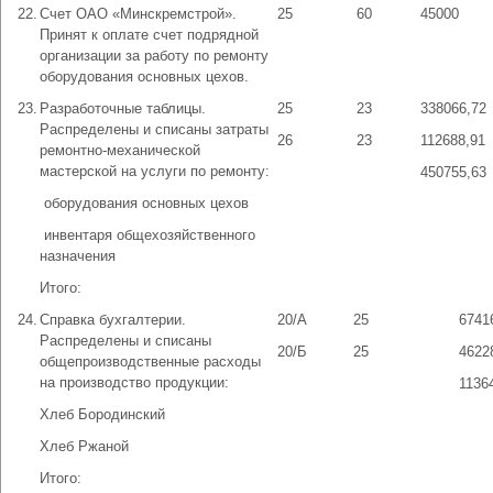
22.
Счет ОАО «Минскремстрой».
25
60
45000
Принят к оплате счет подрядной
организации за работу по ремонту
оборудования основных цехов.
23.
Разработочные таблицы.
25
23
338066,72
Распределены и списаны затраты
26
23
112688,91
ремонтно-механической
мастерской на услуги по ремонту:
450755,63
­ оборудования основных цехов
­ инвентаря общехозяйственного
назначения
Итого:
24.
Справка бухгалтерии.
20/А
25
6741
Распределены и списаны
20/Б
25
4622
общепроизводственные расходы
на производство продукции:
1136
Хлеб Бородинский
Хлеб Ржаной
Итого: