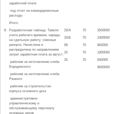
заработной плате
­ под отчет на командировочные
расходы
Итого:
9.
Разработочная таблица. Табеля
20/А
70
3500000
учета рабочего времени, наряды
20/Б
70
2400000
на сдельную работу, сменные
рапорта. Начислена и
08
70
960000
распределена по направлениям
25
70
1900000
затрат заработная плата за август:
26
70
840000
­ рабочим за изготовление хлеба
Бородинского
9600000
­ рабочим за изготовление хлеба
Ржаного
­ рабочим за строительство
корпуса основного цеха
­ административно-
управленческому и
обслуживающему персоналу
основных цехов