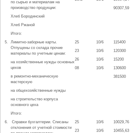
по сырью и материалам на
производство продукции:
90307,59
Хлеб Бородинский
Хлеб Ржаной
Итого:
5.
Лимитно-заборные карты.
25
10/6
115400
Отпущены со склада прочие
23
10/6
120300
материалы по учетным ценам:
26
10/6
15200
на хозяйственные нужды основных
цехов
08
10/6
130600
в ремонтно-механическую
381500
мастерскую
на общехозяйственные нужды
на строительство корпуса
основного цеха
Итого:
6.
­ Справки бухгалтерии. Списаны
25
10/6
10029,76
отклонения от учетной стоимости
23
10/6
10455,63