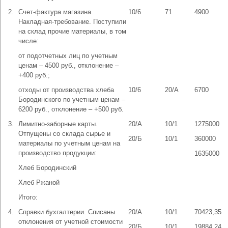
2.
Счет-фактура магазина.
10/6
71
4900
Накладная-требование. Поступили
на склад прочие материалы, в том
числе:
от подотчетных лиц по учетным
ценам – 4500 руб., отклонение –
+400 руб.;
отходы от производства хлеба
10/6
20/А
6700
Бородинского по учетным ценам –
6200 руб., отклонение – +500 руб.
3.
Лимитно-заборные карты.
20/А
10/1
1275000
Отпущены со склада сырье и
20/Б
10/1
360000
материалы по учетным ценам на
производство продукции:
1635000
Хлеб Бородинский
Хлеб Ржаной
Итого:
4.
Справки бухгалтерии. Списаны
20/А
10/1
70423,35
отклонения от учетной стоимости
20/Б
10/1
19884,24