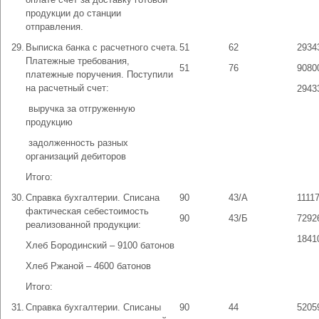
продукции до станции
отправления.
29.
Выписка банка с расчетного счета.
51
62
2934
Платежные требования,
51
76
9080
платежные поручения. Поступили
на расчетный счет:
2943
­ выручка за отгруженную
продукцию
­ задолженность разных
организаций дебиторов
Итого:
30.
Справка бухгалтерии. Списана
90
43/А
1111
фактическая себестоимость
90
43/Б
7292
реализованной продукции:
1841
Хлеб Бородинский – 9100 батонов
Хлеб Ржаной – 4600 батонов
Итого:
31.
Справка бухгалтерии. Списаны
90
44
5205