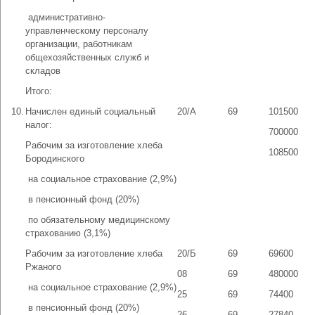
­ административно-
управленческому персоналу
организации, работникам
общехозяйственных служб и
складов
Итого:
10.
Начислен единый социальный
20/А
69
101500
налог:
700000
Рабочим за изготовление хлеба
108500
Бородинского
­ на социальное страхование (2,9%)
­ в пенсионный фонд (20%)
­ по обязательному медицинскому
страхованию (3,1%)
Рабочим за изготовление хлеба
20/Б
69
69600
Ржаного
08
69
480000
­ на социальное страхование (2,9%)
25
69
74400
­ в пенсионный фонд (20%)
26
69
27840