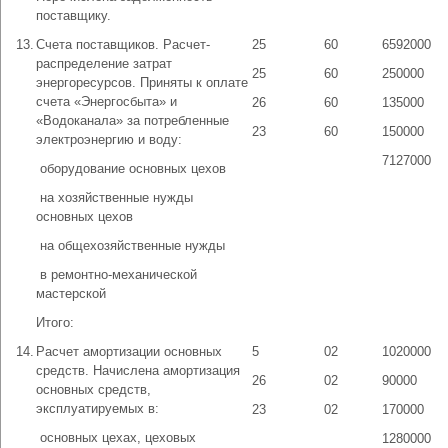
поставщику.
13.
Счета поставщиков. Расчет-
25
60
6592000
распределение затрат
25
60
250000
энергоресурсов. Приняты к оплате
счета «Энергосбыта» и
26
60
135000
«Водоканала» за потребленные
23
60
150000
электроэнергию и воду:
7127000
­ оборудование основных цехов
­ на хозяйственные нужды
основных цехов
­ на общехозяйственные нужды
­ в ремонтно-механической
мастерской
Итого:
14.
Расчет амортизации основных
5
02
1020000
средств. Начислена амортизация
26
02
90000
основных средств,
эксплуатируемых в:
23
02
170000
­ основных цехах, цеховых
1280000