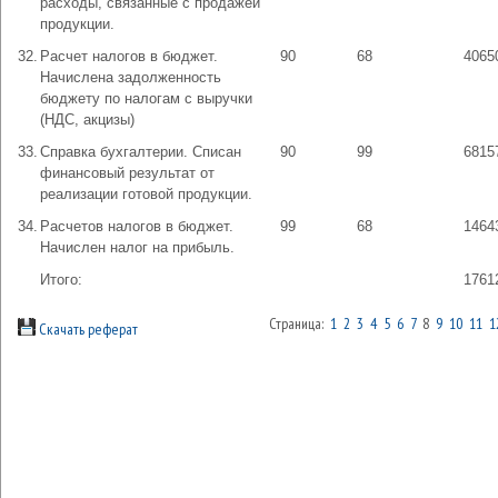
расходы, связанные с продажей
продукции.
32.
Расчет налогов в бюджет.
90
68
4065
Начислена задолженность
бюджету по налогам с выручки
(НДС, акцизы)
33.
Справка бухгалтерии. Списан
90
99
6815
финансовый результат от
реализации готовой продукции.
34.
Расчетов налогов в бюджет.
99
68
1464
Начислен налог на прибыль.
Итого:
1761
Страница:
1
2
3
4
5
6
7
8
9
10
11
1
Скачать реферат