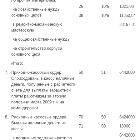
по прочим материалам:
26
10/6
1321,08
­ на хозяйственные нужды
основных цехов
08
10/6
11350,84
­ в ремонтно-механическую
33157,31
мастерскую
­ на общехозяйственные нужды
­ на строительство корпуса
основного цеха
Итого:
7.
Приходно-кассовый ордер.
50
51
6442000
Оприходованы в кассу наличные
деньги, полученные с расчетного
счета для выплаты заработной
платы работникам за вторую
половину марта 2009 г. и на
командировки.
8.
Расходные кассовые ордера.
70
50
6424000
Выданы наличные деньги из
71
50
18000
кассы:
6442000
­ в погашение задолженности по