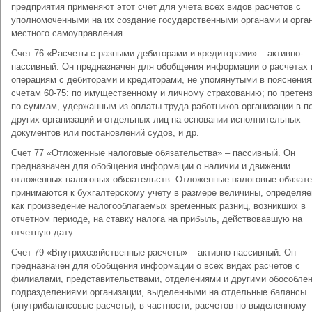
предприятия применяют этот счет для учета всех видов расчетов с
уполномоченными на их создание государственными органами и орга
местного самоуправления.
Счет 76 «Расчеты с разными дебиторами и кредиторами» – активно-
пассивный. Он предназначен для обобщения информации о расчетах 
операциям с дебиторами и кредиторами, не упомянутыми в пояснения
счетам 60-75: по имущественному и личному страхованию; по претен
по суммам, удержанным из оплаты труда работников организации в п
других организаций и отдельных лиц на основании исполнительных
документов или постановлений судов, и др.
Счет 77 «Отложенные налоговые обязательства» – пассивный. Он
предназначен для обобщения информации о наличии и движении
отложенных налоговых обязательств. Отложенные налоговые обязат
принимаются к бухгалтерскому учету в размере величины, определя
как произведение налогооблагаемых временных разниц, возникших в
отчетном периоде, на ставку налога на прибыль, действовавшую на
отчетную дату.
Счет 79 «Внутрихозяйственные расчеты» – активно-пассивный. Он
предназначен для обобщения информации о всех видах расчетов с
филиалами, представительствами, отделениями и другими обособле
подразделениями организации, выделенными на отдельные балансы
(внутрибалансовые расчеты), в частности, расчетов по выделенному