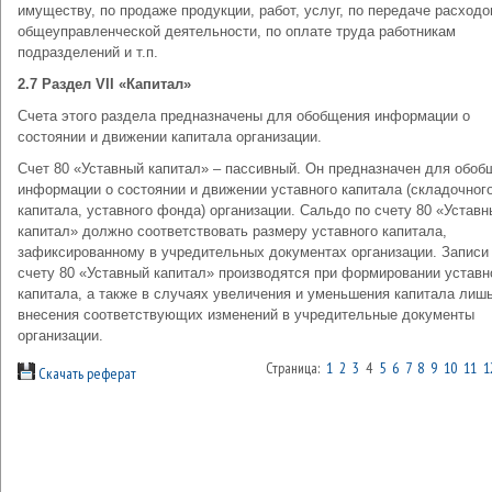
имуществу, по продаже продукции, работ, услуг, по передаче расходо
общеуправленческой деятельности, по оплате труда работникам
подразделений и т.п.
2.7 Раздел VII «Капитал»
Счета этого раздела предназначены для обобщения информации о
состоянии и движении капитала организации.
Счет 80 «Уставный капитал» – пассивный. Он предназначен для обоб
информации о состоянии и движении уставного капитала (складочног
капитала, уставного фонда) организации. Сальдо по счету 80 «Уставн
капитал» должно соответствовать размеру уставного капитала,
зафиксированному в учредительных документах организации. Записи
счету 80 «Уставный капитал» производятся при формировании уставн
капитала, а также в случаях увеличения и уменьшения капитала лиш
внесения соответствующих изменений в учредительные документы
организации.
Страница:
1
2
3
4
5
6
7
8
9
10
11
1
Скачать реферат