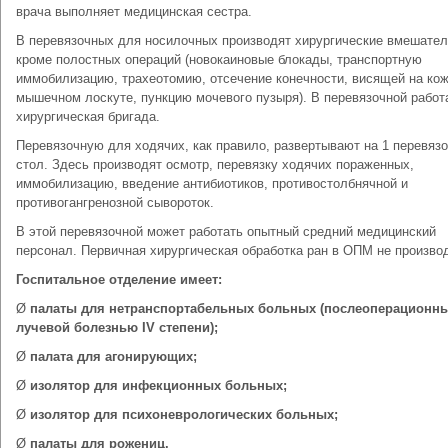
врача выполняет медицинская сестра.
В перевязочных для носилочных производят хирургические вмешател
кроме полостных операций (новокаиновые блокады, транспортную
иммобилизацию, трахеотомию, отсечение конечности, висящей на кож
мышечном лоскуте, пункцию мочевого пузыря). В перевязочной работ
хирургическая бригада.
Перевязочную для ходячих, как правило, развертывают на 1 перевяз
стол. Здесь производят осмотр, перевязку ходячих пораженных,
иммобилизацию, введение антибиотиков, противостолбнячной и
противогангренозной сывороток.
В этой перевязочной может работать опытный средний медицинский
персонал. Первичная хирургическая обработка ран в ОПМ не произво
Госпитальное отделение имеет:
Ø
палаты для нетранспортабельных больных (послеоперационны
лучевой болезнью IV степени);
Ø
палата для агонирующих;
Ø
изолятор для инфекционных больных;
Ø
изолятор для психоневрологических
больных;
Ø
палаты для рожениц.