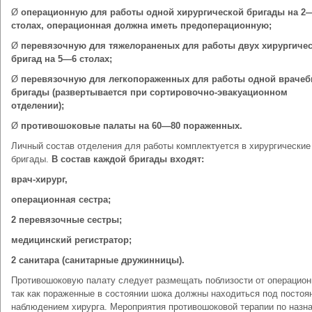
Ø
операционную для работы одной хирургической бригады на 2
столах, операционная должна иметь предоперационную;
Ø
перевязочную для тяжелораненых для работы двух хирургиче
бригад на 5—6 столах;
Ø
перевязочную для легкопораженных для работы одной врачеб
бригады (развертывается при сортировочно-эвакуационном
отделении);
Ø
противошоковые палаты на 60—80 пораженных.
Личный состав отделения для работы комплектуется в хирургические
бригады.
В состав каждой бригады входят:
врач-хирург,
операционная сестра;
2 перевязочные сестры;
медицинский регистратор;
2 санитара (санитарные дружинницы).
Противошоковую палату следует размещать поблизости от операцион
так как пораженные в состоянии шока должны находиться под посто
наблюдением хирурга. Мероприятия противошоковой терапии по назн