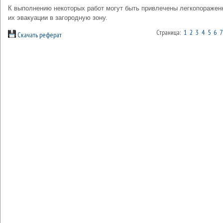
К выполнению некоторых работ могут быть привлечены легкопоражен
их эвакуации в загородную зону.
Страница:
1
2
3
4
5
6
7
Скачать реферат