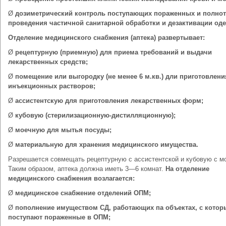
Ø
дозиметрический контроль поступающих пораженных и полно
проведения частичной санитарной обработки и дезактивации од
Отделение медицинского снабжения (аптека) развертывает:
Ø
рецептурную (приемную) для приема требований и выдачи
лекарственных средств;
Ø
помещение или выгородку (не менее 6 м.кв.) дли приготовлени
инъекционных растворов;
Ø
ассистентскую для приготовления лекарственных форм;
Ø
кубовую (стерилизационную-дистилляционную);
Ø
моечную для мытья посуды;
Ø
материальную для хранения медицинского имущества.
Разрешается совмещать рецептурную с ассистентской и кубовую с м
Таким образом, аптека должна иметь 3—6 комнат.
На отделение
медицинского снабжения возлагается:
Ø
медицинское снабжение отделений ОПМ;
Ø
пополнение имуществом СД, работающих па объектах, с котор
поступают пораженные в ОПМ;