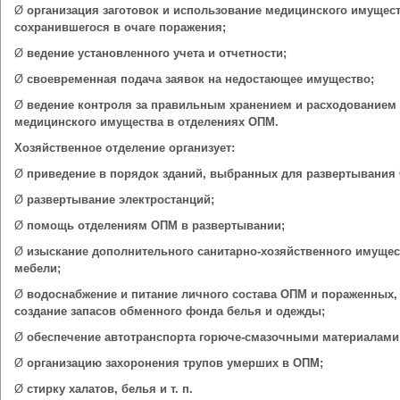
Ø
организация заготовок и использование медицинского имущест
сохранившегося в очаге поражения;
Ø
ведение установленного учета и отчетности;
Ø
своевременная подача заявок на недостающее имущество;
Ø
ведение контроля за правильным хранением и расходованием
медицинского имущества в отделениях ОПМ.
Хозяйственное отделение организует:
Ø
приведение в порядок зданий, выбранных для развертывания
Ø
развертывание электростанций;
Ø
помощь отделениям ОПМ в развертывании;
Ø
изыскание дополнительного санитарно-хозяйственного имущес
мебели;
Ø
водоснабжение и питание личного состава ОПМ и пораженных,
создание запасов обменного фонда белья и одежды;
Ø
обеспечение автотранспорта горюче-смазочными материалами
Ø
организацию захоронения трупов умерших в ОПМ;
Ø
стирку халатов, белья и т. п.