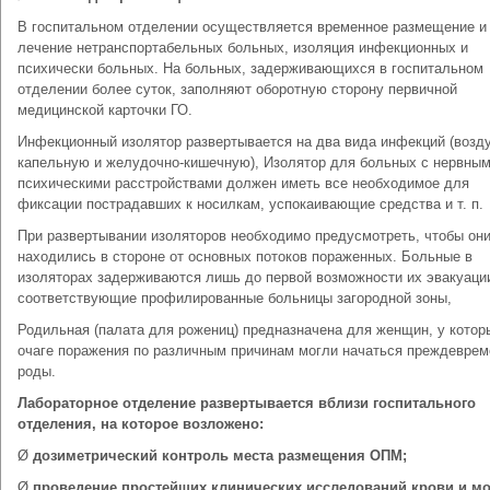
В госпитальном отделении осуществляется временное размещение и
лечение нетранспортабельных больных, изоляция инфекционных и
психически больных. На больных, задерживающихся в госпитальном
отделении более суток, заполняют оборотную сторону первичной
медицинской карточки ГО.
Инфекционный изолятор развертывается на два вида инфекций (возд
капельную и желудочно-кишечную), Изолятор для больных с нервным
психическими расстройствами должен иметь все необходимое для
фиксации пострадавших к носилкам, успокаивающие средства и т. п.
При развертывании изоляторов необходимо предусмотреть, чтобы он
находились в стороне от основных потоков пораженных. Больные в
изоляторах задерживаются лишь до первой возможности их эвакуаци
соответствующие профилированные больницы загородной зоны,
Родильная (палата для рожениц) предназначена для женщин, у котор
очаге поражения по различным причинам могли начаться преждевре
роды.
Лабораторное отделение развертывается вблизи госпитального
отделения, на которое
возложено:
Ø
дозиметрический контроль места размещения ОПМ;
Ø
проведение простейших клинических исследований крови и мо