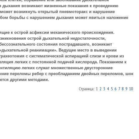
ия дыхания возникают жизненные показания к проведению
 может возникнуть открытый пневмоторакс и нарушение
обом борьбы с нарушением дыхания может явиться наложение
ящие к острой асфиксии механического происхождения.
озникновения острой дыхательной недостаточности,
ссознательного состояния пострадавшего, возникает
«дыхательной реанимации». Ведущее место в выведении
трахеотомия с систематической аспирацией слизи и крови из
иляция легких с постоянной подачей кислорода. Показанием к
ентиляцию легких служат множественные двусторонние
нние переломы ребер с преобладанием двойных переломов, шок
яется другими методами.
Страница: 1
2
3
4
5
6
7
8
9
10