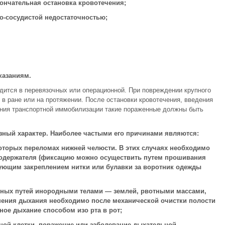
ончательная остановка кровотечения;
о-сосудистой недостаточностью;
казаниям.
дится в перевязочных или операционной. При повреждении крупного
 в ране или на протяжении. После остановки кровотечения, введения
ения транспортной иммобилизации такие пораженные должны быть
зный характер. Наиболее частыми его причинами являются:
оторых переломах нижней челюсти. В этих случаях необходимо
одержателя (фиксацию можно осуществить путем прошивания
ующим закреплением нитки или булавки за воротник одежды
ьных путей инородными телами — землей, рвотными массами,
ушения дыхания необходимо после механической очистки полости
ное дыхание способом изо рта в рот;
ной клетки, поражение или заболевание дыхательной