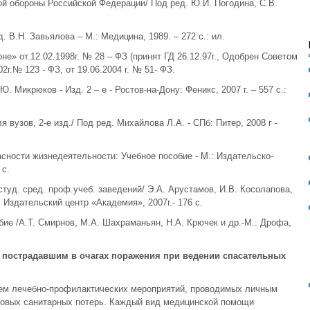
й обороны Российской Федерации/ Под ред. Ю.И. Погодина, С.В.
. В.Н. Завьялова – М.: Медицина, 1989. – 272 с.: ил.
е» от.12.02.1998г. № 28 – ФЗ (принят ГД 26.12.97г., Одобрен Советом
2г.№ 123 - ФЗ, от 19.06.2004 г. № 51- ФЗ.
 Микрюков - Изд. 2 – е - Ростов-на-Дону: Феникс, 2007 г. – 557 с.:
 вузов, 2-е изд./ Под ред. Михайлова Л.А. - СПб: Питер, 2008 г -
сности жизнедеятельности: Учебное пособие - М.: Издательско-
 с.
студ. сред. проф.учеб. заведений/ Э.А. Арустамов, И.В. Косолапова,
.: Издательский центр «Академия», 2007г.- 176 с.
бие /А.Т. Смирнов, М.А. Шахраманьян, Н.А. Крючек и др.-М.: Дрофа,
пострадавшим в очагах поражения при ведении спасательных
ем лечебно-профилактических мероприятий, проводимых личным
совых санитарных потерь. Каждый вид медицинской помощи