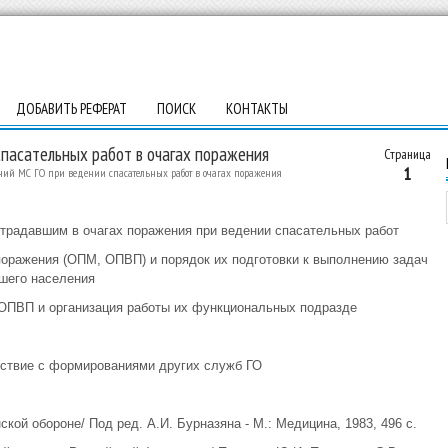
ДОБАВИТЬ РЕФЕРАТ
ПОИСК
КОНТАКТЫ
пасательных работ в очагах поражения
Страница
1
ний МС ГО при ведении спасательных работ в очагах поражения
традавшим в очагах поражения при ведении спасательных работ
поражения (ОПМ, ОПВП) и порядок их подготовки к выполнению задач
шего населения
ОПВП и организация работы их функциональных подразде
йствие с формированиями других служб ГО
кой обороне/ Под ред. А.И. Бурназяна - М.: Медицина, 1983, 496 с.