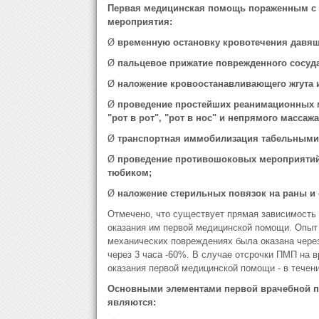
Первая медицинская помощь пораженным с
мероприятия:
Ø
временную остановку кровотечения давящ
Ø
пальцевое прижатие поврежденного сосуда
Ø
наложение кровоостанавливающего жгута и
Ø
проведение простейших реанимационных м
"рот в рот", "рот в нос" и непрямого массажа
Ø
транспортная иммобилизация табельными
Ø
проведение противошоковых мероприятий
тюбиком;
Ø
наложение стерильных повязок на раны и
Отмечено, что существует прямая зависимость
оказания им первой медицинской помощи. Опыт
механических повреждениях была оказана через
через 3 часа -60%. В случае отсрочки ПМП на 
оказания первой медицинской помощи - в течени
Основными элементами первой врачебной п
являются: