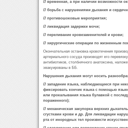
Ø
временная, а при наличии возможности ок
Ø
борьба с нарушениями дыхания и сердечн
Ø
противошоковые мероприятия;
Ø
ликвидация задержки мочи;
Ø
переливание кровезаменителей и крови;
Ø
хирургические операции по жизненным по
Окончательная остановка кровотечения произво
артериального сосуда производят его перевязку
антибиотиков, столбнячного анатоксина, налож
эвакуированы в ББ.
Нарушения дыхания могут носить разнообра
Ø
западение языка, наблюдающееся при нек
фиксировать кончик языка с помощью язык
или прокалывания языка булавкой с послед
пораженного);
Ø
механическая закупорка верхних дыхател
сгустками крови и др. Для ликвидации нар
рта от инородных тел произвести искусствен
Ø
сдавливание или повреждение стенок груд