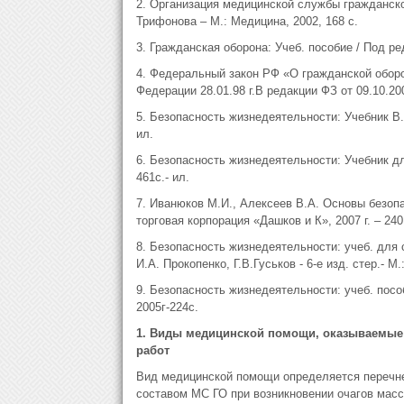
2. Организация медицинской службы гражданско
Трифонова – М.: Медицина, 2002, 168 с.
3. Гражданская оборона: Учеб. пособие / Под ред
4. Федеральный закон РФ «О гражданской оборон
Федерации 28.01.98 г.В редакции ФЗ от 09.10.200
5. Безопасность жизнедеятельности: Учебник В.Ю.
ил.
6. Безопасность жизнедеятельности: Учебник для
461с.- ил.
7. Иванюков М.И., Алексеев В.А. Основы безопа
торговая корпорация «Дашков и К», 2007 г. – 240
8. Безопасность жизнедеятельности: учеб. для 
И.А. Прокопенко, Г.В.Гуськов - 6-е изд. стер.- М
9. Безопасность жизнедеятельности: учеб. посо
2005г-224с.
1. Виды медицинской помощи, оказываемые 
работ
Вид медицинской помощи определяется перечн
составом МС ГО при возникновении очагов мас