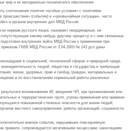
ых мер и их материально-технического обеспечения.
еть соотношение понятия «особые условия» с понятиями
 происшествия» (события) и «чрезвычайные ситуации», часто
войск и органов внутренних дел МВД России.
сно нормам русского языка, называют неординарные, не
о­путствующие какому-нибудь другому процессу и с ним связанные.
и подготовки внутренних войск МВД России к применению при
 приказом ГКВВ МВД России от 3.04.2003 № 143 дсп даны
роизошедшие в социальной, техногенной сферах и природной среде,
 жизнедеятельность людей, общества и государства и требующие
тания, жизни, здоровья, прав и свобод граждан, материальных и
 хищения и по восстановлению нормальной работы различных
 результате возникновения 40, введения ЧП, при проникновении или
ательных и террористических групп, угрозы применения или примене­
ризующаяся повышенной степенью опасности для жизни людей,
органов местного самоуправления, работы организаций, сохранности
исключительно важное событие, нарушившее повседневную
как правило, сопровождается негативными эксцессами, наносящими