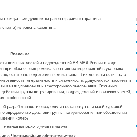
и граждан, следующих из района (в район) карантина.
нспорта) из района карантина.
Введение.
ости воинских частей и подразделений ВВ МВД России в ходе
ия при обеспечении режима карантинных мероприятий в условиях
в недостаточно подготовлен к действиям. В их деятельности часто
низованность, оперативность и слаженность, допускаются просчеты в
ганизации управления и всестороннего обеспечения. Особенно
 действий группы патрулирования, подразделений и воинских частей,
яд особенностей.
 её разработанности определили постановку цели моей курсовой
 по определению действий группы патрулирования при обеспечении
пидемии холеры.
, излагаемая мною курсовая работа.
ние о Чрезвычайных обстоятельствах