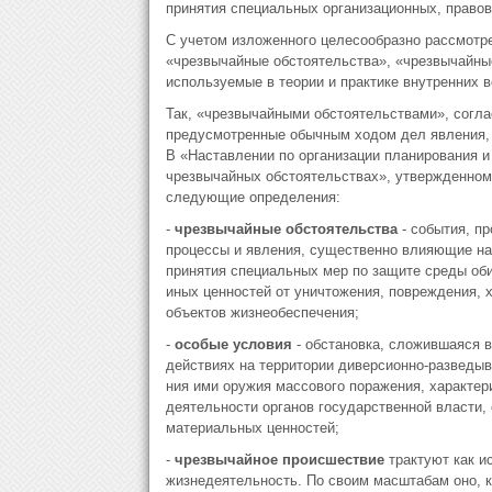
принятия специальных организационных, правов
С учетом изложенного целесообразно рассмотр
«чрезвычайные обстоятельства», «чрезвычайные
используемые в тео­рии и практике внутренних 
Так, «чрезвычайными обстоятельствами», согла
предусмотренные обычным ходом дел явления, с
В «Наставле­нии по организации планирования 
чрезвычайных обстоятельствах», утвержденном
следующие определения:
-
чрезвычайные обстоятельства
- события, п
процессы и явления, существенно влияющие на
принятия специальных мер по защите среды оби
иных ценностей от уничтожения, повреждения,
объектов жизне­обеспечения;
-
особые условия
- обстановка, сложившаяся в
действиях на территории диверсионно-разведыв
ния ими оружия массового поражения, характе
деятельности органов государственной власти, 
материаль­ных ценностей;
-
чрезвычайное происшествие
трактуют как 
жизнедеятельность. По своим масштабам оно, 