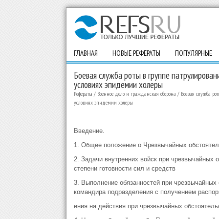
ГЛАВНАЯ
НОВЫЕ РЕФЕРАТЫ
ПОПУЛЯРНЫЕ
Боевая служба роты в группе патрулирова
условиях эпидемии холеры
Рефераты
/
Военное дело и гражданская оборона
/
Боевая служба ро
условиях эпидемии холеры
Введение.
1. Общее положение о Чрезвычайных обстоятел
2. Задачи внутренних войск при чрезвычайных 
степени готовности сил и средств
3. Выполнение обязанностей при чрезвычайных
командира подразделения с получением распо
ения на действия при чрезвычайных обстоятель