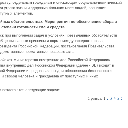
ществу, отдельным гражданам и снижающим социально-политический
ся угроза жизни и здоровью больших масс людей, возникает
ступных элементов.
айных обстоятельствах. Мероприятия по обеспечению сбора и
степени готовности сил и средств
ск при выполнении задач в условиях чрезвычайных обстоятельств
 общепризнанные принципы и нормы международного права,
резидента Российской Федерации, постановле­ния Правительства
едомственные нормативные правовые акты.
 войсках Министерства внут­ренних дел Российской Федерации»
тва внутренних дел Российской Федерации (далее - ВВ) входят в
ой Федерации и предназначены для обес­печения безопасности
 и свобод человека и гражданина от преступных и иных
ска возлагаются следующие задачи:
Страница: 1
2
3
4
5
6