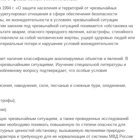
 1994 г. «О защите населе­ния и территорий от чрезвычайных
» урегулировал отношения в сфере обеспечения безопасности
ы, ее жизнедеятельности в условиях чрез­вычайной ситуации
этим законом под чрезвычайной ситуацией понимается «обстановка на
ьтате аварии, опасного природного явления, катастрофы, стихийного
и повлекли за со­бой человеческие жертвы, ущерб здоровью людей или
териальные потери и нарушение условий жизнедеятель­ности
ает наличие классификации анализируемых объектов и явлений. В
 чрезвычайными ситуациями. Изучение специальной литературы и
роблемному вопросу подтверждает, что особые условия
ясения, наводнения, сели, песчаные и снежные бури, оледенения,
строфы);
ии).
ущих чрезвычайным ситуациям, а также проведенных исследований
ями необходимо понимать повышенную по степени опасности для
ьтурных ценностей обстановку, вызываемую явлениями природно-
 характера и требующую для ее нормализации от системы МВД России