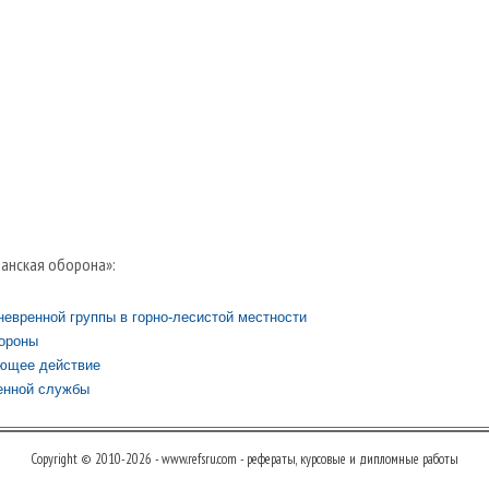
анская оборона»:
евренной группы в горно-лесистой местности
ороны
ющее действие
венной службы
Copyright © 2010-2026 - www.refsru.com - рефераты, курсовые и дипломные работы