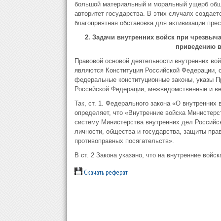
большой ма­териальный и моральный ущерб об
авторитет государства. В этих случаях создает
благоприятная обстановка для активизации пре
2. Задачи внутренних войск при чрезвыч
приведению в 
Правовой основой деятельности внутренних вой
являются Конституция Российской Феде­рации,
федеральные конституционные законы, указы П
Российской Федерации, межведомственные и в
Так, ст. 1. Федерального закона «О внутренних
определяет, что «Внутренние войска Мини­стерс
систему Министерства внутренних дел Российск
личности, общества и государства, защиты прав
противоправных посягательств».
В ст. 2 Закона указано, что на внутренние вой
Скачать реферат