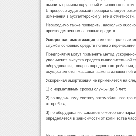
выявить причины нарушений и виновных в этом
В процессе аудиторской проверки следует рек
изменения в бухгалтерском учете и отчетности.
Необходимо также проверить, насколько обосно
производственных основных средств.
Ускоренная амортизация
является целевым ме
службы основных средств полного перенесения 
Предприятия могут применять метод ускоренно
увеличения выпуска средств вычислительной те
оборудования, товаров народного потребления, 
осуществляется массовая замена изношенной и
Ускоренная амортизация не применяется на сл
1) с нормативным сроком службы до 3 лет;
2) по подвижному составу автомобильного тран
от пробега;
3) по оборудованию самолетно-моторного парка
определяется в зависимости от количества час
Итак, изменения, которые произошли за последн