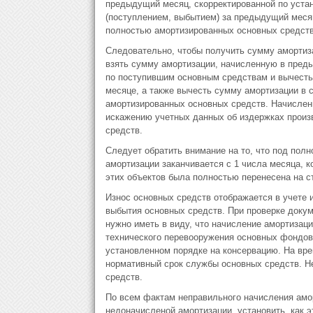
предыдущий месяц, скорректированной по уста
(поступлением, выбытием) за предыдущий месяц
полностью амортизированных основных средств
Следовательно, чтобы получить сумму амортиз
взять сумму амортизации, начисленную в пред
по поступившим основным средствам и вычест
месяце, а также вычесть сумму амортизации в 
амортизированных основных средств. Начислени
искажению учетных данных об издержках произ
средств.
Следует обратить внимание на то, что под по
амортизации заканчивается с 1 числа месяца, 
этих объектов была полностью перенесена на ст
Износ основных средств отображается в учете и
выбытия основных средств. При проверке докум
нужно иметь в виду, что начисление амортизаци
технического перевооружения основных фондов с
установленном порядке на консервацию. На вре
нормативный срок службы основных средств. Н
средств.
По всем фактам неправильного начисления ам
недоначисленой амортизации, установить, как 