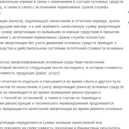
новленным нормам в связи с изменением в составе основных средств
, а также в связи с истечением нормативных сроков службы
.
ации (износа), подлежащую начислению в отчетном периоде, нужно
ыдущем месяце, и к ней прибавить начисленную сумму амортизации
ь сумму амортизации по выбывшим основным средствам в прошлом
связи с истечением нормативных сроков службы полностью
е амортизации без учета движения основных средств приводит к
водства и действительном состоянии остаточной стоимости основных
лностью амортизированным основным средствам начисление
который является следующим после последнего, в котором стоимость
оимость продукции (работ, услуг).
 отчетности отдельно и списывается во время сбыта и другого пути
ентов по начислению и учету амортизации (износа) основных средств
и не производится во время проведения реконструкции и
 полной их остановкой, а также в случае их перевода в
мя реконструкции и технического перевооружения продлевается
е прекращается начисление амортизации во время ремонта основных
ортизации определяются суммы излишне начисленной или
это повлияло на себестоимость продукции и финансовые результаты,