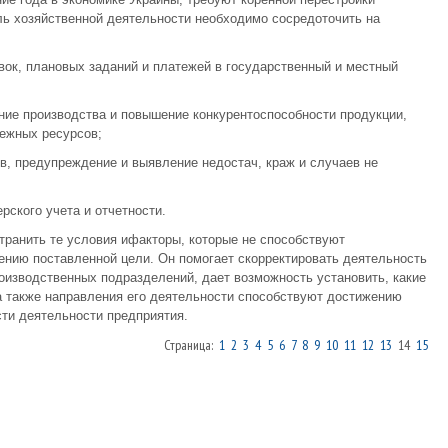
ль хозяйственной деятельности необходимо сосредоточить на
вок, плановых заданий и платежей в государственный и местный
ение производства и повышение конкурентоспособности продукции,
нежных ресурсов;
ов, предупреждение и выявление недостач, краж и случаев не
рского учета и отчетности.
транить те условия ифакторы, которые не способствуют
нию поставленной цели. Он помогает скорректировать деятельность
роизводственных подразделений, дает возможность установить, какие
а также направления его деятельности способствуют достижению
ти деятельности предприятия.
Страница:
1
2
3
4
5
6
7
8
9
10
11
12
13
14
15