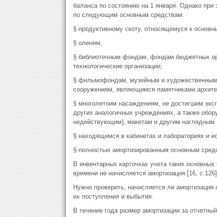
баланса по состоянию на 1 января. Однако при 
по следующим основным средствам:
§ продуктивному скоту, относящемуся к основн
§ оленям;
§ библиотечным фондам, фондам бюджетных орг
технологические организации;
§ фильмофондам, музейным и художественным 
сооружениям, являющимся памятниками архитек
§ многолетним насаждениям, не достигшим эксп
других аналогичных учреждениях, а также обо
недействующим), макетам и другим наглядным 
§ находящимся в кабинетах и лабораториях и и
§ полностью амортизированным основным сред
В инвентарных карточках учета таких основных 
времени не начисляется амортизация.[16, с.126]
Нужно проверить, начисляется ли амортизация о
их поступления и выбытия.
В течение года размер амортизации за отчетны