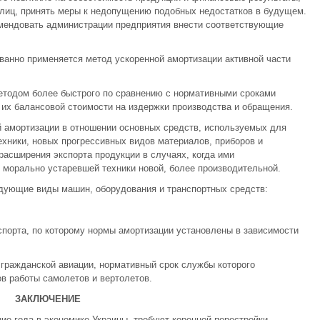
 лиц, принять меры к недопущению подобных недостатков в будущем.
омендовать администрации предприятия внести соответствующие
ванно применяется метод ускоренной амортизации активной части
тодом более быстрого по сравнению с нормативными сроками
их балансовой стоимости на издержки производства и обращения.
й амортизации в отношении основных средств, используемых для
хники, новых прогрессивных видов материалов, приборов и
расширения экспорта продукции в случаях, когда ими
 морально устаревшей техники новой, более производительной.
едующие виды машин, оборудования и транспортных средств:
спорта, по которому нормы амортизации установлены в зависимости
 гражданской авиации, нормативный срок службы которого
ов работы самолетов и вертолетов.
ЗАКЛЮЧЕНИЕ
ие года в экономике Украины, требуют коренной перестройки