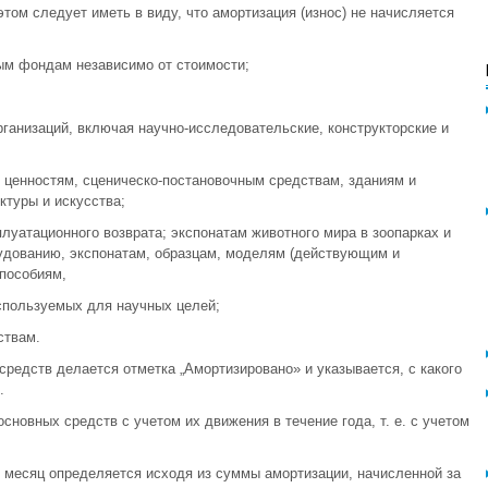
этом следует иметь в виду, что амортизация (износ) не начисляется
ым фондам независимо от стоимости;
анизаций, включая научно-исследовательские, конструкторские и
ценностям, сценическо-постановочным средствам, зданиям и
туры и искусства;
луатационного возврата; экспонатам животного мира в зоопарках и
рудованию, экспонатам, образцам, моделям (действующим и
пособиям,
спользуемых для научных целей;
ствам.
средств делается отметка „Амортизировано» и указывается, с какого
.
сновных средств с учетом их движения в течение года, т. е. с учетом
й месяц определяется исходя из суммы амортизации, начисленной за