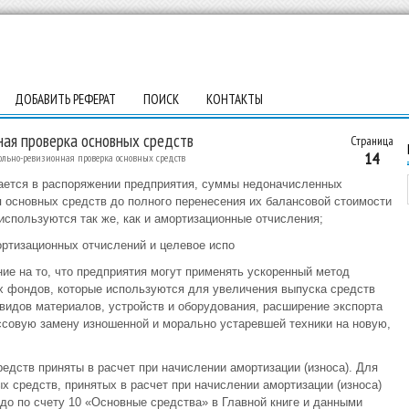
ДОБАВИТЬ РЕФЕРАТ
ПОИСК
КОНТАКТЫ
ная проверка основных средств
Страница
14
рольно-ревизионная проверка основных средств
тается в распоряжении предприятия, суммы недоначисленных
 основных средств до полного перенесения их балансовой стоимости
используются так же, как и амортизационные отчисления;
ортизационных отчислений и целевое испо
ие на то, что предприятия могут применять ускоренный метод
х фондов, которые используются для увеличения выпуска средств
видов материалов, устройств и оборудования, расширение экспорта
ассовую замену изношенной и морально устаревшей техники на новую,
едств приняты в расчет при начислении амортизации (износа). Для
х средств, принятых в расчет при начислении амортизации (износа)
ьдо по счету 10 «Основные средства» в Главной книге и данными