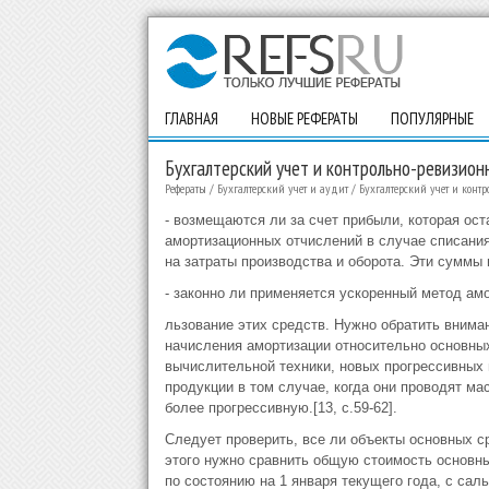
ГЛАВНАЯ
НОВЫЕ РЕФЕРАТЫ
ПОПУЛЯРНЫЕ
Бухгалтерский учет и контрольно-ревизион
Рефераты
/
Бухгалтерский учет и аудит
/
Бухгалтерский учет и конт
- возмещаются ли за счет прибыли, которая ос
амортизационных отчислений в случае списания
на затраты производства и оборота. Эти суммы 
- законно ли применяется ускоренный метод ам
льзование этих средств. Нужно обратить вниман
начисления амортизации относительно основны
вычислительной техники, новых прогрессивных 
продукции в том случае, когда они проводят м
более прогрессивную.[13, с.59-62].
Следует проверить, все ли объекты основных ср
этого нужно сравнить общую стоимость основны
по состоянию на 1 января текущего года, с сал