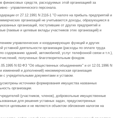
ов финансовых средств, расходуемых этой организацией за
ивно - управленческого персонала.
едерации от 27.12.1991 N 2116-1 "О налоге на прибыль предприятий и
коммерческих организаций не учитываются доходы, образующиеся в
указанных организаций, поступившие от других предприятий и
вые (паевые и целевые вклады участников этих организаций) и
влением управленческих и координирующих функций и других
й уставной деятельности организации (расходы по оплате труда
по содержанию зданий, автомобилей, услуг телефонной связи и т.п.),
отчислений, полученных благотворительным фондом.
.05.1995 N 82-ФЗ "Об общественных объединениях" и от 12.01.1996 N
ом изменений и дополнений) некоммерческая организация
ии с учредительными документами и уставом.
дусмотрены источники формирования имущества названных
ность организации.
учредителей (участников, членов), добровольные имущественные
льзованные для решения уставных задач, предусмотренных
яются целевыми и не являются объектом обложения налогом на