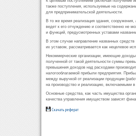
К целевым поступлениям (включая получение им
также поступления, используемые на содержани
для предпринимательской деятельности.
В то же время реализация здания, сооружения,
ведет к его отчуждению и соответственно не м
и функций, предусмотренных уставами названны
В этом случае направление названных средств
их уставом, рассматривается как нецелевое ис
Некоммерческие организации, имеющие доходы 
полученной от такой деятельности суммы прев
превышения доходов над расходами производит
налогооблагаемой прибыли предприятия. Прибыль
между выручкой от реализации продукции (работ
на производство и реализацию, включаемыми в с
Основные средства, как часть имущества орган
качества управления имуществом зависят финан
Скачать реферат