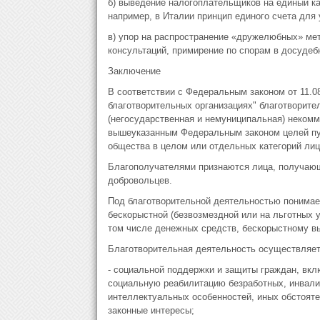
б) выведение налогоплательщиков на единый ка
например, в Италии принцип единого счета для 
в) упор на распространение «дружелюбных» ме
консультаций, примирение по спорам в досудебн
Заключение
В соответствии с Федеральным законом от 11.0
благотворительных организациях" благотворите
(негосударственная и немуниципальная) некомм
вышеуказанным Федеральным законом целей пут
общества в целом или отдельных категорий лиц
Благополучателями признаются лица, получающ
добровольцев.
Под благотворительной деятельностью понимае
бескорыстной (безвозмездной или на льготных
том числе денежных средств, бескорыстному вы
Благотворительная деятельность осуществляет
- социальной поддержки и защиты граждан, вк
социальную реабилитацию безработных, инвалид
интеллектуальных особенностей, иных обстояте
законные интересы;