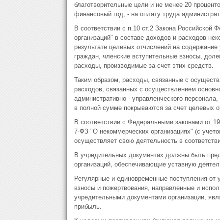
благотворительные цели и не менее 20 процент
финансовый год, - на оплату труда администрат
В соответствии с п.10 ст.2 Закона Российской Ф
организаций" в составе доходов и расходов не
результате целевых отчислений на содержание 
граждан, членские вступительные взносы, доле
расходы, производимые за счет этих средств.
Таким образом, расходы, связанные с осущест
расходов, связанных с осуществлением основно
административно - управленческого персонала, 
в полной сумме покрываются за счет целевых 
В соответствии с Федеральными законами от 19
7-ФЗ "О некоммерческих организациях" (с учет
осуществляет свою деятельность в соответств
В учредительных документах должны быть пре
организаций, обеспечивающие уставную деятель
Регулярные и единовременные поступления от 
взносы и пожертвования, направленные и испо
учредительными документами организации, явл
прибыль.