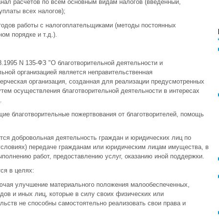
нал расчетов по всем основным видам налогов (введенный,
уплаты всех налогов);
тодов работы с налогоплательщиками (методы постоянных
ом порядке и т.д.).
8.1995 N 135-ФЗ "О благотворительной деятельности и
льной организацией является неправительственная
ерческая организация, созданная для реализации предусмотренных
ем осуществления благотворительной деятельности в интересах
.
ие благотворительные пожертвования от благотворителей, помощь
тся добровольная деятельность граждан и юридических лиц по
 условиях) передаче гражданам или юридическим лицам имущества, в
полнению работ, предоставлению услуг, оказанию иной поддержки.
ся в целях:
лючая улучшение материального положения малообеспеченных,
ов и иных лиц, которые в силу своих физических или
льств не способны самостоятельно реализовать свои права и