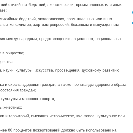
твий стихийных бедствий, экологических, промышленных или иных
аев;
стихийных бедствий, экологических, промышленных или иных
озных конфликтов, жертвам репрессий, беженцам и вынужденным
асия между народами, предотвращению социальных, национальных,
и в обществе;
цовства;
, науки, культуры, искусства, просвещения, духовному развитию
ки и охраны здоровья граждан, а также пропаганды здорового образа
 состояния граждан;
 культуры и массового спорта;
ы животных;
ов и территорий, имеющих историческое, культовое, культурное или
енее 80 процентов пожертвований должно быть использовано на