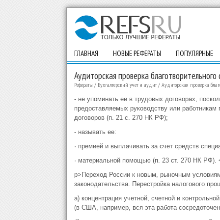
ГЛАВНАЯ
НОВЫЕ РЕФЕРАТЫ
ПОПУЛЯРНЫЕ
Аудиторская проверка благотворительного
Рефераты
/
Бухгалтерский учет и аудит
/
Аудиторская проверка благ
- не упоминать ее в трудовых договорах, поск
предоставляемых руководству или работникам 
договоров (п. 21 с. 270 НК РФ);
- называть ее:
· премией и выплачивать за счет средств специа
· материальной помощью (п. 23 ст. 270 НК РФ). 
p>Переход России к новым, рыночным условиям 
законодательства. Перестройка налогового пр
а) концентрация учетной, счетной и контрольно
(в США, например, вся эта работа сосредоточен