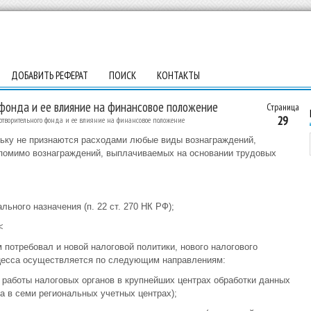
ДОБАВИТЬ РЕФЕРАТ
ПОИСК
КОНТАКТЫ
 фонда и ее влияние на финансовое положение
Страница
29
отворительного фонда и ее влияние на финансовое положение
ольку не признаются расходами любые виды вознаграждений,
помимо вознаграждений, выплачиваемых на основании трудовых
льного назначения (п. 22 ст. 270 НК РФ);
<
потребовал и новой налоговой политики, нового налогового
оцесса осуществляется по следующим направлениям:
й работы налоговых органов в крупнейших центрах обработки данных
а в семи региональных учетных центрах);