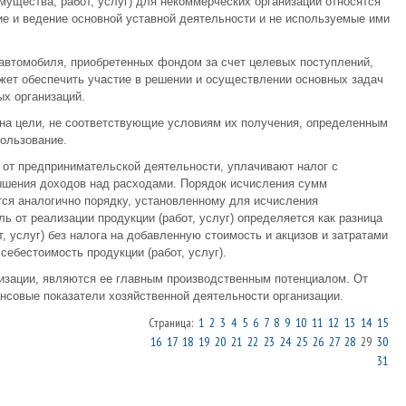
ущества, работ, услуг) для некоммерческих организаций относятся
е и ведение основной уставной деятельности и не используемые ими
 автомобиля, приобретенных фондом за счет целевых поступлений,
ожет обеспечить участие в решении и осуществлении основных задач
х организаций.
 на цели, не соответствующие условиям их получения, определенным
пользование.
от предпринимательской деятельности, уплачивают налог с
ышения доходов над расходами. Порядок исчисления сумм
ся аналогично порядку, установленному для исчисления
 от реализации продукции (работ, услуг) определяется как разница
, услуг) без налога на добавленную стоимость и акцизов и затратами
ебестоимость продукции (работ, услуг).
изации, являются ее главным производственным потенциалом. От
совые показатели хозяйственной деятельности организации.
Страница:
1
2
3
4
5
6
7
8
9
10
11
12
13
14
15
16
17
18
19
20
21
22
23
24
25
26
27
28
29
30
31