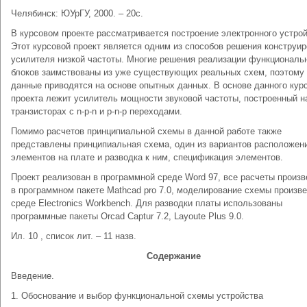
Челябинск: ЮУрГУ, 2000. – 20с.
В курсовом проекте рассматривается построение электронного устрой
Этот курсовой проект является одним из способов решения конструи
усилителя низкой частоты. Многие решения реализации функциональ
блоков заимствованы из уже существующих реальных схем, поэтому
данные приводятся на основе опытных данных. В основе данного кур
проекта лежит усилитель мощности звуковой частоты, построенный н
транзисторах с n-p-n и p-n-p переходами.
Помимо расчетов принципиальной схемы в данной работе также
представлены принципиальная схема, один из вариантов расположен
элементов на плате и разводка к ним, спецификация элементов.
Проект реализован в программной среде Word 97, все расчеты произ
в программном пакете Mathcad pro 7.0, моделирование схемы произв
среде Electronics Workbench. Для разводки платы использованы
программные пакеты Orcad Captur 7.2, Layoute Plus 9.0.
Ил. 10 , список лит. – 11 назв.
Содержание
Введение.
1. Обоснование и выбор функциональной схемы устройства