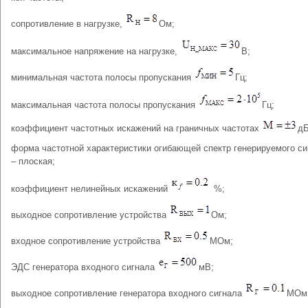
сопротивление в нагрузке,
Ом;
максимальное напряжение на нагрузке,
В;
минимальная частота полосы пропускания
Гц;
максимальная частота полосы пропускания
Гц;
коэффициент частотных искажений на граничных частотах
дБ
форма частотной характеристики огибающей спектр генерируемого си
– плоская;
коэффициент нелинейных искажений
%;
выходное сопротивление устройства
Ом;
входное сопротивление устройства
МОм;
ЭДС генератора входного сигнала
мВ;
выходное сопротивление генератора входного сигнала
МОм