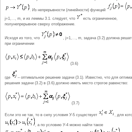
. Из непрерывности (линейности) функций
j=1,…, m, и из леммы 3.1. следует, что
есть ограниченное,
полунепрерывное сверху отображение.
Исходя из того, что
, j=1,…, m, задача (3.2) должна реша
при ограничении
(3.6)
где
– оптимальное решение задачи (3.1). Известно, что для оптим
решения задачи (3.2) в (3.6) должно иметь место строгое равенство:
(3.7)
Если это не так, то в силу условия У‑5 существует
, для кот
, а по условию У‑4 можно найти такое