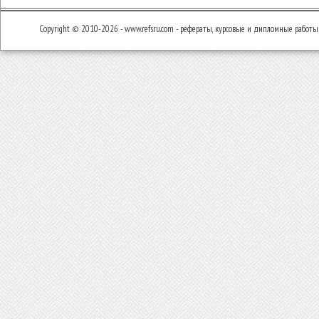
Copyright © 2010-2026 - www.refsru.com - рефераты, курсовые и дипломные работы