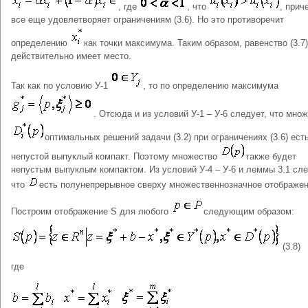
, где
, что
, при
все еще удовлетворяет ограничениям (3.6). Но это противоречит
определению
как точки максимума. Таким образом, равенство (3.7)
действительно имеет место.
Так как по условию У‑1
, то по определению максимума
. Отсюда и из условий У‑1 – У‑6 следует, что мно
оптимальных решений задачи (3.2) при ограничениях (3.6) ест
непустой выпуклый компакт. Поэтому множество
также будет
непустым выпуклым компактом. Из условий У‑4 – У‑6 и леммы 3.1 сле
что
есть полунепрерывное сверху множественнозначное отображен
Построим отображение S для любого
следующим образом:
(3.8)
где