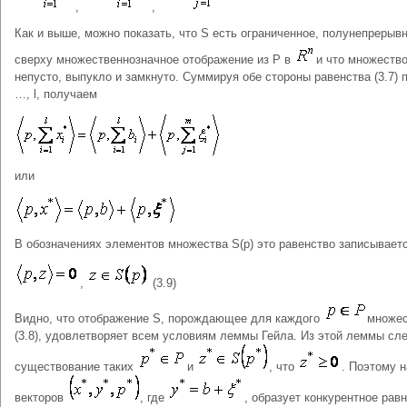
,
,
Как и выше, можно показать, что S есть ограниченное, полунепрерыв
сверху множественнозначное отображение из P в
и что множество
непусто, выпукло и замкнуто. Суммируя обе стороны равенства (3.7) п
…, l, получаем
или
В обозначениях элементов множества S(p) это равенство записываетс
,
(3.9)
Видно, что отображение S, порождающее для каждого
множес
(3.8), удовлетворяет всем условиям леммы Гейла. Из этой леммы сл
существование таких
и
, что
. Поэтому 
векторов
, где
, образует конкурентное рав