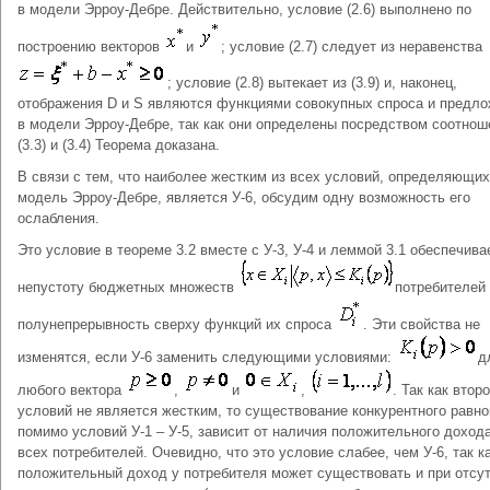
в модели Эрроу-Дебре. Действительно, условие (2.6) выполнено по
построению векторов
и
; условие (2.7) следует из неравенства
; условие (2.8) вытекает из (3.9) и, наконец,
отображения D и S являются функциями совокупных спроса и предл
в модели Эрроу-Дебре, так как они определены посредством соотнош
(3.3) и (3.4) Теорема доказана.
В связи с тем, что наиболее жестким из всех условий, определяющих
модель Эрроу-Дебре, является У‑6, обсудим одну возможность его
ослабления.
Это условие в теореме 3.2 вместе с У‑3, У‑4 и леммой 3.1 обеспечива
непустоту бюджетных множеств
потребителей
полунепрерывность сверху функций их спроса
. Эти свойства не
изменятся, если У‑6 заменить следующими условиями:
д
любого вектора
,
и
,
. Так как втор
условий не является жестким, то существование конкурентного равно
помимо условий У‑1 – У‑5, зависит от наличия положительного дохода
всех потребителей. Очевидно, что это условие слабее, чем У‑6, так к
положительный доход у потребителя может существовать и при отсу