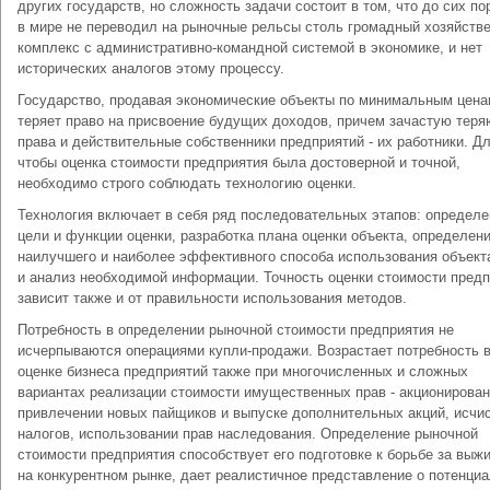
других государств, но сложность задачи состоит в том, что до сих по
в мире не переводил на рыночные рельсы столь громадный хозяйств
комплекс с административно-командной системой в экономике, и нет
исторических аналогов этому процессу.
Государство, продавая экономические объекты по минимальным цена
теряет право на присвоение будущих доходов, причем зачастую теря
права и действительные собственники предприятий - их работники. Дл
чтобы оценка стоимости предприятия была достоверной и точной,
необходимо строго соблюдать технологию оценки.
Технология включает в себя ряд последовательных этапов: определе
цели и функции оценки, разработка плана оценки объекта, определен
наилучшего и наиболее эффективного способа использования объекта
и анализ необходимой информации. Точность оценки стоимости пред
зависит также и от правильности использования методов.
Потребность в определении рыночной стоимости предприятия не
исчерпываются операциями купли-продажи. Возрастает потребность 
оценке бизнеса предприятий также при многочисленных и сложных
вариантах реализации стоимости имущественных прав - акционирован
привлечении новых пайщиков и выпуске дополнительных акций, исчи
налогов, использовании прав наследования. Определение рыночной
стоимости предприятия способствует его подготовке к борьбе за выж
на конкурентном рынке, дает реалистичное представление о потенци