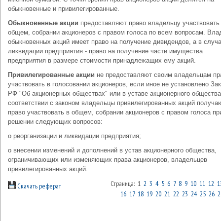
обыкновенные и привилегированные.
Обыкновенные акции
предоставляют право владельцу участвовать
общем, собрании акционеров с правом голоса по всем вопросам. Вла
обыкновенных акций имеет право на получение дивидендов, а в случ
ликвидации предприятия - право на получение части имущества
предприятия в размере стоимости принадлежащих ему акций.
Привилегированные акции
не предоставляют своим владельцам пр
участвовать в голосовании акционеров, если иное не установлено За
РФ "Об акционерных обществах" или в уставе акционерного общества.
соответствии с законом владельцы привилегированных акций получа
право участвовать в общем, собрании акционеров с правом голоса пр
решении следующих вопросов:
о реорганизации и ликвидации предприятия;
о внесении изменений и дополнений в устав акционерного общества,
ограничивающих или изменяющих права акционеров, владельцев
привилегированных акций.
Страница: 1
2
3
4
5
6
7
8
9
10
11
12
1
Скачать реферат
16
17
18
19
20
21
22
23
24
25
26
2