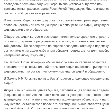
проведения закрытой подписки ограничена уставом общества или
требованиями правовых актов Российской Федерации. Число акционе
открытого общества не ограничено.
В открытом обществе не допускается установление преимущественно
права общества или его акционеров на приобретение акций, отчужда
акционерами этого общества.
Общество, акции которого распределяются только среди его учредит
или иного, заранее определенного круга лиц, признается
закрытым
обществом
. Такое общество не вправе проводить открытую подписку
выпускаемые им акции либо иным образом предлагать их для приобр
неограниченному кругу лиц.
По Закону "Об акционерных обществах" уставный капитал общества
составляется из номинальной стоимости акций общества, приобретен
акционерами, что составляет сумму номиналов акций в обращении.
В Законе РФ "О рынке ценных бумаг" дается следующее определени
акции:
Акция
- эмиссионная ценная бумага, закрепляющая права ее владел
(акционера) на получение части прибыли акционерного общества в ви
дивидендов, на участие в управлении акционерным обществом и на ч
имущества, остающегося после его ликвидации. Акция является ценн
именной бумагой. С точки зрения прав акционеров акции делятся на