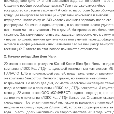
происходящее действительно заставляет задаться вопросом – а есть
Сахалине вообще российская власть? Или там уже самостийное
государство со своими законами? А сейчас на острове бурно обсужд
грядущее банкротство гостиницы – приставы описывают и вывозят
имущество, коллективу из 240 человек обещают зарплату после его
распродажи .Конечно, с одной стороны, в банкротстве ничего удивите
нет – мало ли что случается . Но с другой, банкротство это более че
странное. Заставляющее, опять же, задаться вопросом, что к этому 
- неумелая хозяйственная деятельность или умелый перевод офици
активов в неофициальный кэш? Заявители Кто же инициатор банкротс
гостиницы? С ответа на этот вопрос начинаются странности.
2.
Начало рейда Шин Денг Челя.
20 марта нынешнего гражданин Южной Кореи Шин Денг Чель, гендире
компании «ЛЭКС Ко., ЛТД», владеющей гостиничным комплексом МЕ
ПАЛАС ОТЕЛЬ и прилегающей землей, подал заявление о признании
же компании банкротом. Немного странно, но аналогичные случаи
встречаются. Но через два дня, 22 марта налоговой инспекцией такж
подано заявление о признании «ЛЭКС Ко., ЛТД» банкротом. И спустя 
месяца, 22 июня, некое ООО «КОИНВЕСТ» подает . еще одно, третье
заявление о признании «ЛЭКС Ко., ЛТД» банкротом. Странным оказал
следующее. Претензия налоговой инспекции выражается в налоговой
недоимке на сумму порядка 20 млн. руб, которая сформировалась за
года. То есть, долги накопились со второго квартала 2010 года, хотя 