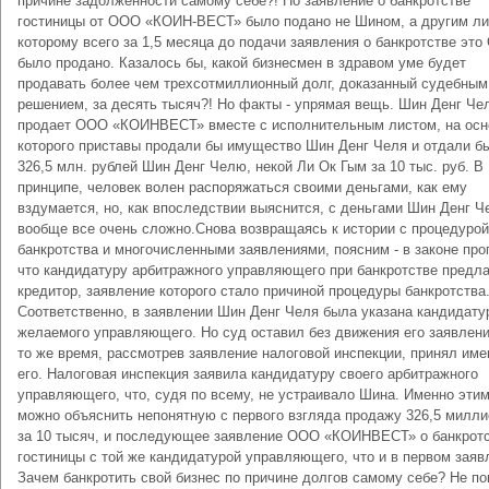
причине задолженности самому себе?! Но заявление о банкротстве
гостиницы от ООО «КОИН-ВЕСТ» было подано не Шином, а другим ли
которому всего за 1,5 месяца до подачи заявления о банкротстве эт
было продано. Казалось бы, какой бизнесмен в здравом уме будет
продавать более чем трехсотмиллионный долг, доказанный судебным
решением, за десять тысяч?! Но факты - упрямая вещь. Шин Денг Че
продает ООО «КОИНВЕСТ» вместе с исполнительным листом, на осн
которого приставы продали бы имущество Шин Денг Челя и отдали бы
326,5 млн. рублей Шин Денг Челю, некой Ли Ок Гым за 10 тыс. руб. В
принципе, человек волен распоряжаться своими деньгами, как ему
вздумается, но, как впоследствии выяснится, с деньгами Шин Денг Ч
вообще все очень сложно.Снова возвращаясь к истории с процедурой
банкротства и многочисленными заявлениями, поясним - в законе про
что кандидатуру арбитражного управляющего при банкротстве предла
кредитор, заявление которого стало причиной процедуры банкротства
Соответственно, в заявлении Шин Денг Челя была указана кандидату
желаемого управляющего. Но суд оставил без движения его заявлени
то же время, рассмотрев заявление налоговой инспекции, принял име
его. Налоговая инспекция заявила кандидатуру своего арбитражного
управляющего, что, судя по всему, не устраивало Шина. Именно этим
можно объяснить непонятную с первого взгляда продажу 326,5 милли
за 10 тысяч, и последующее заявление ООО «КОИНВЕСТ» о банкрот
гостиницы с той же кандидатурой управляющего, что и в первом заяв
Зачем банкротить свой бизнес по причине долгов самому себе? Не по