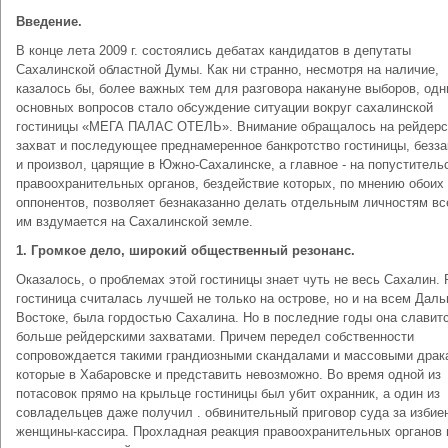
Введение.
В конце лета 2009 г. состоялись дебатах кандидатов в депутаты
Сахалинской областной Думы. Как ни странно, несмотря на наличие,
казалось бы, более важных тем для разговора накануне выборов, одн
основных вопросов стало обсуждение ситуации вокруг сахалинской
гостиницы «МЕГА ПАЛАС ОТЕЛЬ». Внимание обращалось на рейдерс
захват и последующее преднамеренное банкротство гостиницы, безза
и произвол, царящие в Южно-Сахалинске, а главное - на попуститель
правоохранительных органов, бездействие которых, по мнению обоих
оппонентов, позволяет безнаказанно делать отдельным личностям все
им вздумается на Сахалинской земле.
1.
Громкое дело, широкий общественный резонанс.
Оказалось, о проблемах этой гостиницы знает чуть не весь Сахалин.
гостиница считалась лучшей не только на острове, но и на всем Дал
Востоке, была гордостью Сахалина. Но в последние годы она славит
больше рейдерскими захватами. Причем передел собственности
сопровождается такими грандиозными скандалами и массовыми драк
которые в Хабаровске и представить невозможно. Во время одной из
потасовок прямо на крыльце гостиницы был убит охранник, а один из
совладельцев даже получил . обвинительный приговор суда за избие
женщины-кассира. Прохладная реакция правоохранительных органов 