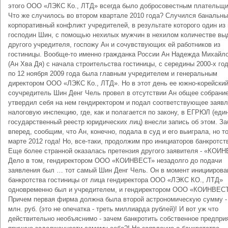
этого ООО «ЛЭКС Ко., ЛТД» всегда было добросовестным плательщи
Что же случилось во втором квартале 2010 года? Случился банальн
корпоративный конфликт учредителей, в результате которого один из 
господин Шин, с помощью нехилых мужчин в нехилом количестве вы
другого учредителя, госпожу Ан и сочувствующих ей работников из
гостиницы. Вообще-то именно гражданка России Ан Надежда Михайл
(Ан Хва Дя) с начала строительства гостиницы, с середины 2000-х год
по 12 ноября 2009 года была главным учредителем и генеральным
директором ООО «ЛЭКС Ко., ЛТД». Но в этот день ее южно-корейски
соучредитель Шин Денг Чель провел в отсутствии Ан общее собрание
утвердил себя на нем гендиректором и подал соответствующее заявл
налоговую инспекцию, где, как и полагается по закону, в ЕГРЮЛ (еди
государственный реестр юридических лиц) внесли запись об этом. За
вперед, сообщим, что Ан, конечно, подала в суд и его выиграла, но т
марте 2012 года! Но, все-таки, продолжим про инициаторов банкротст
Еще более странной оказалась претензия другого заявителя - «КОИ
Дело в том, гендиректором ООО «КОИНВЕСТ» незадолго до подачи
заявления был … тот самый Шин Денг Чель. Он в момент инициирова
банкротства гостиницы от лица гендиректора ООО «ЛЭКС КО., ЛТД»
одновременно был и учредителем, и гендиректором ООО «КОИНВЕСТ
Причем первая фирма должна была второй астрономическую сумму - 
млн. руб. (это не опечатка - треть миллиарда рублей)! И вот уж что
действительно необъяснимо - зачем банкротить собственное предпри