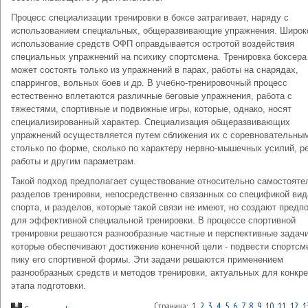
Процесс специализации тренировки в боксе затрагивает, наряду с
использованием специальных, общеразвивающие упражнения. Широк
использование средств ОФП оправдывается остротой воздействия
специальных упражнений на психику спортсмена. Тренировка боксера
может состоять только из упражнений в парах, работы на снарядах,
спаррингов, вольных боев и др. В учебно-тренировочный процесс
естественно вплетаются различные беговые упражнения, работа с
тяжестями, спортивные и подвижные игры, которые, однако, носят
специализированный характер. Специализация общеразвивающих
упражнений осуществляется путем сближения их с соревновательным
столько по форме, сколько по характеру нервно-мышечных усилий, 
работы и другим параметрам.
Такой подход предполагает существование относительно самостояте
разделов тренировки, непосредственно связанных со спецификой вид
спорта, и разделов, которые такой связи не имеют, но создают предп
для эффективной специальной тренировки. В процессе спортивной
тренировки решаются разнообразные частные и перспективные задачи
которые обеспечивают достижение конечной цели - подвести спортсм
пику его спортивной формы. Эти задачи решаются применением
разнообразных средств и методов тренировки, актуальных для конкре
этапа подготовки.
Страница: 1
2
3
4
5
6
7
8
9
10
11
12
1