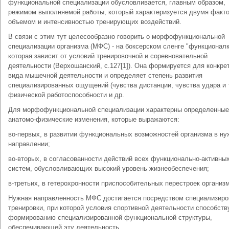
функциональной специализации обусловливается, главным образом,
режимом выполняемой работы, который характеризуется двумя факт
объемом и интенсивностью тренирующих воздействий.
В связи с этим тут целесообразно говорить о морфофункциональной
специализации организма (МФС) - на боксерском сленге "функционалк
которая зависит от условий тренировочной и соревновательной
деятельности (Верхошанский, с.127[1]). Она формируется для конкре
вида мышечной деятельности и определяет степень развития
специализированных ощущений (чувства дистанции, чувства удара и т
физической работоспособности и др.
Для морфофункциональной специализации характерны определенные
анатомо-физические изменения, которые выражаются:
во-первых, в развитии функциональных возможностей организма в н
направлении;
во-вторых, в согласованности действий всех функционально-активны
систем, обусловливающих высокий уровень жизнеобеспечения;
в-третьих, в гетерохронности приспособительных перестроек организм
Нужная направленность МФС достигается посредством специализиро
тренировки, при которой условия спортивной деятельности способст
формированию специализированной функциональной структуры,
обеспечивающей эту деятельность.