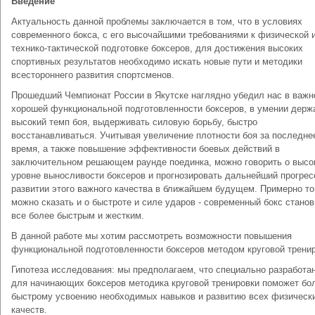
Введение
Актуальность данной проблемы заключается в том, что в условиях
современного бокса, с его высочайшими требованиями к физической 
технико-тактической подготовке боксеров, для достижения высоких
спортивных результатов необходимо искать новые пути и методики
всестороннего развития спортсменов.
Прошедший Чемпионат России в Якутске наглядно убедил нас в важн
хорошей функциональной подготовленности боксеров, в умении держ
высокий темп боя, выдерживать силовую борьбу, быстро
восстанавливаться. Учитывая увеличение плотности боя за последне
время, а также повышение эффективности боевых действий в
заключительном решающем раунде поединка, можно говорить о высо
уровне выносливости боксеров и прогнозировать дальнейший прогрес
развитии этого важного качества в ближайшем будущем. Примерно то
можно сказать и о быстроте и силе ударов - современный бокс станов
все более быстрым и жестким.
В данной работе мы хотим рассмотреть возможности повышения
функциональной подготовленности боксеров методом круговой тренир
Гипотеза исследования: мы предполагаем, что специально разработа
для начинающих боксеров методика круговой тренировки поможет бо
быстрому усвоению необходимых навыков и развитию всех физическ
качеств.