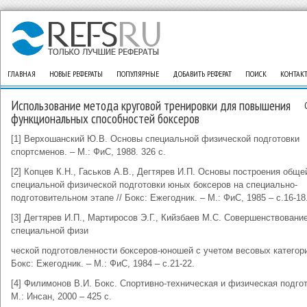
ГЛАВНАЯ
НОВЫЕ РЕФЕРАТЫ
ПОПУЛЯРНЫЕ
ДОБАВИТЬ РЕФЕРАТ
ПОИСК
КОНТАК
Использование метода круговой тренировки для повышения
функциональных способностей боксеров
[1] Верхошанский Ю.В. Основы специальной физической подготовки
спортсменов. – М.: ФиС, 1988. 326 с.
[2] Копцев К.Н., Гаськов А.В., Дегтярев И.П. Основы построения обще
специальной физической подготовки юных боксеров на специально-
подготовительном этапе // Бокс: Ежегодник. – М.: ФиС, 1985 – с.16-18
[3] Дегтярев И.П., Мартиросов Э.Г., Кийзбаев М.С. Совершенствовани
специальной физи
ческой подготовленности боксеров-юношей с учетом весовых категори
Бокс: Ежегодник. – М.: ФиС, 1984 – с.21-22.
[4] Филимонов В.И. Бокс. Спортивно-техническая и физическая подгот
М.: Инсан, 2000 – 425 с.