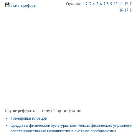
Страница:
1
2
3
4
5
6
7
8
9
10
11
12
1
Скачать реферат
16
17
1
Другие рефераты на тему «Спорт и туризм»:
Тренировка пловцов
Средства физической культуры, комплексы физических упражнени
восстановительные мероприятия в системе профилактики