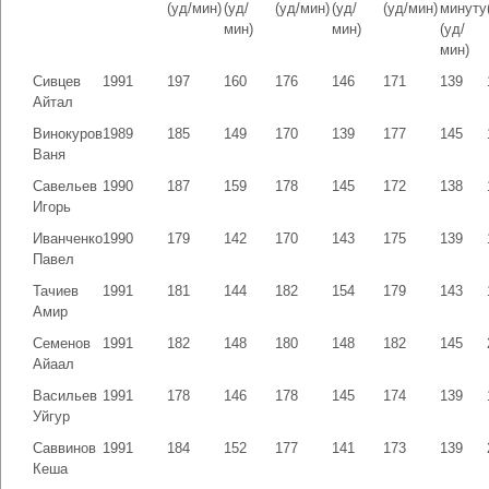
(уд/мин)
(уд/
(уд/мин)
(уд/
(уд/мин)
минуту
мин)
мин)
(уд/
мин)
Сивцев
1991
197
160
176
146
171
139
Айтал
Винокуров
1989
185
149
170
139
177
145
Ваня
Савельев
1990
187
159
178
145
172
138
Игорь
Иванченко
1990
179
142
170
143
175
139
Павел
Тачиев
1991
181
144
182
154
179
143
Амир
Семенов
1991
182
148
180
148
182
145
Айаал
Васильев
1991
178
146
178
145
174
139
Уйгур
Саввинов
1991
184
152
177
141
173
139
Кеша