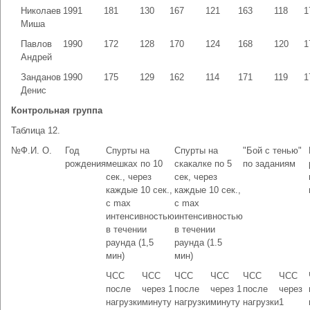
Николаев
1991
181
130
167
121
163
118
1
Миша
Павлов
1990
172
128
170
124
168
120
1
Андрей
Занданов
1990
175
129
162
114
171
119
1
Денис
Контрольная группа
Таблица 12.
№
Ф.И. О.
Год
Спурты на
Спурты на
"Бой с тенью"
рождения
мешках по 10
скакалке по 5
по заданиям
сек., через
сек, через
каждые 10 сек.,
каждые 10 сек.,
с max
с max
интенсивностью
интенсивностью
в течении
в течении
раунда (1,5
раунда (1.5
мин)
мин)
ЧСС
ЧСС
ЧСС
ЧСС
ЧСС
ЧСС
после
через 1
после
через 1
после
через
нагрузки
минуту
нагрузки
минуту
нагрузки
1