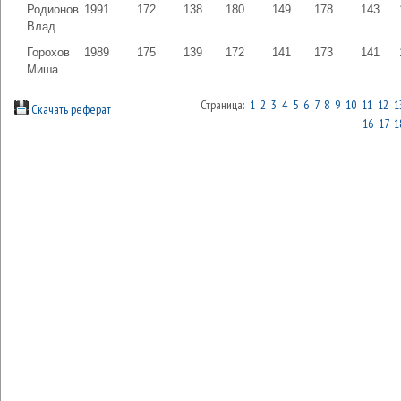
Родионов
1991
172
138
180
149
178
143
Влад
Горохов
1989
175
139
172
141
173
141
Миша
Страница:
1
2
3
4
5
6
7
8
9
10
11
12
1
Скачать реферат
16
17
1