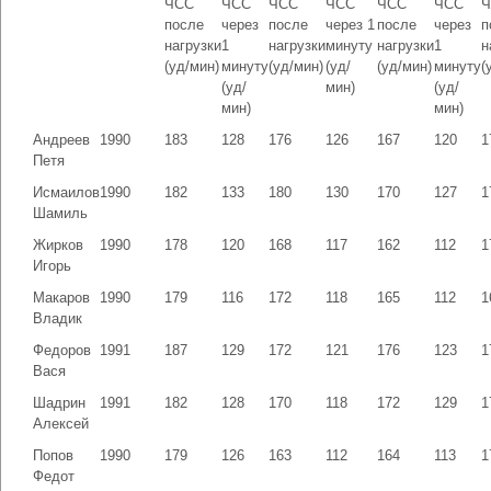
ЧСС
ЧСС
ЧСС
ЧСС
ЧСС
ЧСС
Ч
после
через
после
через 1
после
через
п
нагрузки
1
нагрузки
минуту
нагрузки
1
н
(уд/мин)
минуту
(уд/мин)
(уд/
(уд/мин)
минуту
(
(уд/
мин)
(уд/
мин)
мин)
Андреев
1990
183
128
176
126
167
120
1
Петя
Исмаилов
1990
182
133
180
130
170
127
1
Шамиль
Жирков
1990
178
120
168
117
162
112
1
Игорь
Макаров
1990
179
116
172
118
165
112
1
Владик
Федоров
1991
187
129
172
121
176
123
1
Вася
Шадрин
1991
182
128
170
118
172
129
1
Алексей
Попов
1990
179
126
163
112
164
113
1
Федот