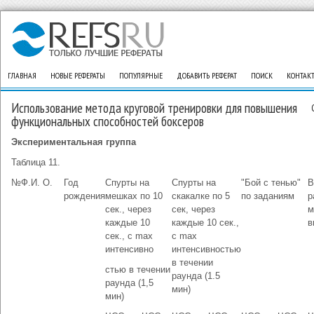
ГЛАВНАЯ
НОВЫЕ РЕФЕРАТЫ
ПОПУЛЯРНЫЕ
ДОБАВИТЬ РЕФЕРАТ
ПОИСК
КОНТАК
Использование метода круговой тренировки для повышения
функциональных способностей боксеров
Экспериментальная группа
Таблица 11.
№
Ф.И. О.
Год
Спурты на
Спурты на
"Бой с тенью"
В
рождения
мешках по 10
скакалке по 5
по заданиям
р
сек., через
сек, через
м
каждые 10
каждые 10 сек.,
в
сек., с max
с max
интенсивно
интенсивностью
в течении
стью в течении
раунда (1.5
раунда (1,5
мин)
мин)