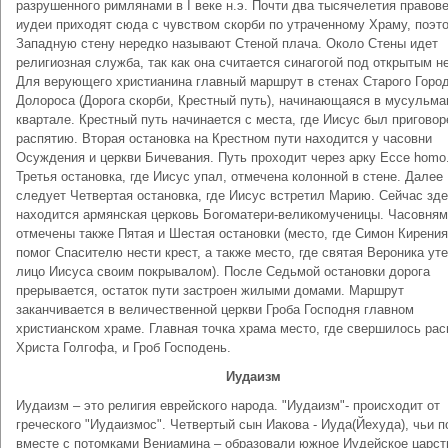
разрушенного римлянами в I веке н.э. Почти два тысячелетия правов
иудеи приходят сюда с чувством скорби по утраченному Храму, поэт
Западную стену нередко называют Стеной плача. Около Стены идет
религиозная служба, так как она считается синагогой под открытым н
Для верующего христианина главный маршрут в стенах Старого Горо
Долороса (Дорога скорби, Крестный путь), начинающаяся в мусульм
квартале. Крестный путь начинается с места, где Иисус был приговор
распятию. Вторая остановка на Крестном пути находится у часовни
Осуждения и церкви Бичевания. Путь проходит через арку Ecce homo
Третья остановка, где Иисус упал, отмечена колонной в стене. Далее
следует Четвертая остановка, где Иисус встретил Марию. Сейчас зд
находится армянская церковь Богоматери-великомученицы. Часовня
отмечены также Пятая и Шестая остановки (место, где Симон Кирени
помог Спасителю нести крест, а также место, где святая Вероника ут
лицо Иисуса своим покрывалом). После Седьмой остановки дорога
прерывается, остаток пути застроен жилыми домами. Маршрут
заканчивается в величественной церкви Гроба Господня главном
христианском храме. Главная точка храма место, где свершилось рас
Христа Голгофа, и Гроб Господень.
Иудаизм
Иудаизм – это религия еврейского народа. "Иудаизм"- происходит от
греческого "Иудаизмос". Четвертый сын Иакова - Иуда(Йехуда), чьи п
вместе с потомками Вениамина – образовали южное Иудейское царст