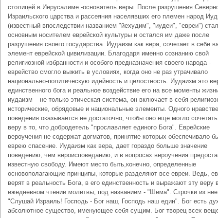
столицей в Иерусалиме -основатель веры. После разрушения Северн
Израильского царства и рассеяния населявших его племен народ Иу
(известный впоследствии названием "йехудим", "иудеи", "евреи") ста
основным носителем еврейской культуры и остался им даже после
разрушения своего государства. Иудаизм как вера, сочетает в себе 
элемент еврейской цивилизации. Благодаря именно сознанию свой
религиозной избранности и особого предназначения своего народа -
еврейство смогло выжить в условиях, когда оно не раз утрачивало
национально-политическую идейность и целостность. Иудаизм это ве
единственного бога и реальное воздействие его на все моменты жизни
иудаизм – не только этическая система, он включает в себя религиоз
исторические, обрядовые и национальные элементы. Одного нравств
поведения оказывается не достаточно, чтобы оно еще могло сочетать
веру в то, что добродетель "прославляет единого Бога". Еврейские
вероучения не содержат догматов, принятие которых обеспечивало б
еврею спасение. Иудаизм как вера, дает гораздо больше значение
поведению, чем вероисповеданию, и в вопросах вероучения предост
известную свободу. Имеют место быть,конечно, определенные
основополагающие принципы, которые разделяют все евреи. Ведь, е
верят в реальность Бога, в его единственность и выражают эту веру 
ежедневном чтении молитвы, под названием - "Шема". Строчки из нее
"Слушай Израиль! Господь - Бог наш, Господь наш един". Бог есть ду
абсолютное существо, именующее себя сущим. Бог творец всех вещ