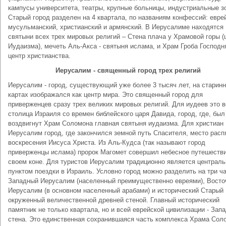
кампусы университета, театры, крупные больницы, индустриальные з
Старый город разделен на 4 квартала, по названиям конфессий: евре
мусульманский, христианский и армянский. В Иерусалиме находятся
святыни всех трех мировых религий – Стена плача у Храмовой горы (
Иудаизма), мечеть Аль-Акса - святыня ислама, и Храм Гроба Господня
центр христианства.
Иерусалим - священный город трех религий
Иерусалим - город, существующий уже более 3 тысяч лет, на старин
картах изображался как центр мира. Это священный город для
приверженцев сразу трех великих мировых религий. Для иудеев это 
столица Израиля со времен библейского царя Давида, город, где, был
воздвигнут Храм Соломона главная святыня иудаизма. Для христиан
Иерусалим город, где закончился земной путь Спасителя, место расп
воскресения Иисуса Христа. Из Аль-Кудса (так называют город
приверженцы ислама) пророк Магомет совершил небесное путешестви
своем коне. Для туристов Иерусалим традиционно является централ
пунктом поездки в Израиль. Условно город можно разделить на три ча
Западный Иерусалим (населенный преимущественно евреями), Вост
Иерусалим (в основном населенный арабами) и исторический Старый 
окруженный величественной древней стеной. Главный исторический
памятник не только квартала, но и всей еврейской цивилизации - Зап
стена. Это единственная сохранившаяся часть комплекса Храма Сол