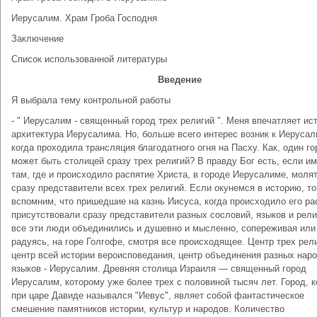
Иерусалим. Храм Гроба Господня
Заключение
Список использованной литературы
Введение
Я выбрала тему контрольной работы
- " Иерусалим - священный город трех религий ". Меня впечатляет ис
архитектура Иерусалима. Но, больше всего интерес возник к Иерусал
когда проходила трансляция благодатного огня на Пасху. Как, один го
может быть столицей сразу трех религий? В правду Бог есть, если и
там, где и происходило распятие Христа, в городе Иерусалиме, моля
сразу представители всех трех религий. Если окунемся в историю, то
вспомним, что пришедшие на казнь Иисуса, когда происходило его ра
присутствовали сразу представители разных сословий, языков и рели
все эти люди объединились и душевно и мысленно, сопереживая или
радуясь, на горе Голгофе, смотря все происходящее. Центр трех рели
центр всей истории вероисповедания, центр объединения разных наро
языков - Иерусалим. Древняя столица Израиля — священный город
Иерусалим, которому уже более трех с половиной тысяч лет. Город, 
при царе Давиде назывался "Иевус", являет собой фантастическое
смешение памятников истории, культур и народов. Количество