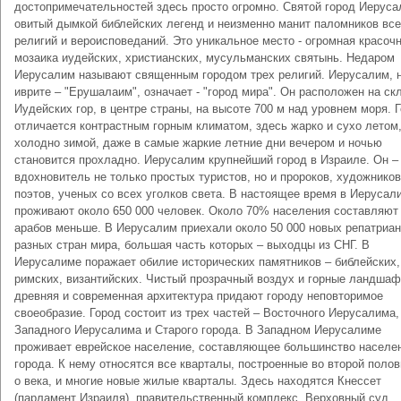
достопримечательностей здесь просто огромно. Святой город Иерус
овитый дымкой библейских легенд и неизменно манит паломников вс
религий и вероисповеданий. Это уникальное место - огромная красоч
мозаика иудейских, христианских, мусульманских святынь. Недаром
Иерусалим называют священным городом трех религий. Иерусалим, 
иврите – "Ерушалаим", означает - "город мира". Он расположен на ск
Иудейских гор, в центре страны, на высоте 700 м над уровнем моря. 
отличается контрастным горным климатом, здесь жарко и сухо летом
холодно зимой, даже в самые жаркие летние дни вечером и ночью
становится прохладно. Иерусалим крупнейший город в Израиле. Он –
вдохновитель не только простых туристов, но и пророков, художников
поэтов, ученых со всех уголков света. В настоящее время в Иерусал
проживают около 650 000 человек. Около 70% населения составляют 
арабов меньше. В Иерусалим приехали около 50 000 новых репатриан
разных стран мира, большая часть которых – выходцы из СНГ. В
Иерусалиме поражает обилие исторических памятников – библейских,
римских, византийских. Чистый прозрачный воздух и горные ландшаф
древняя и современная архитектура придают городу неповторимое
своеобразие. Город состоит из трех частей – Восточного Иерусалима,
Западного Иерусалима и Старого города. В Западном Иерусалиме
проживает еврейское население, составляющее большинство населе
города. К нему относятся все кварталы, построенные во второй полов
о века, и многие новые жилые кварталы. Здесь находятся Кнессет
(парламент Израиля), правительственный комплекс, Верховный суд,