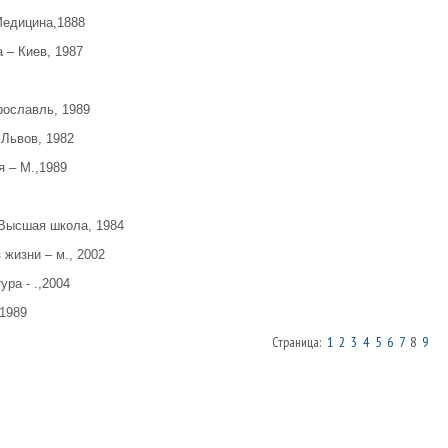
 Медицина,1888
 – Киев, 1987
рославль, 1989
 Львов, 1982
я – М.,1989
: Высшая школа, 1984
 жизни – м., 2002
ра - .,2004
 1989
Страница:
1
2
3
4
5
6
7
8
9