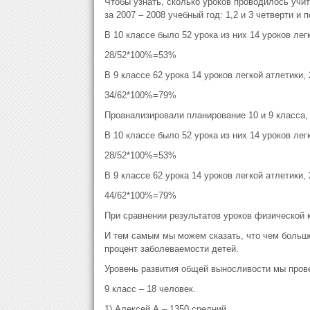
Чтобы узнать, сколько уроков проводилось учи
за 2007 – 2008 учебный год: 1,2 и 3 четверти 
В 10 классе было 52 урока из них 14 уроков лег
28/52*100%=53%
В 9 классе 62 урока 14 уроков легкой атлетики,
34/62*100%=79%
Проанализировали планирование 10 и 9 класса, 
В 10 классе было 52 урока из них 14 уроков лег
28/52*100%=53%
В 9 классе 62 урока 14 уроков легкой атлетики,
44/62*100%=79%
При сравнении результатов уроков физической к
И тем самым мы можем сказать, что чем больш
процент заболеваемости детей.
Уровень развития общей выносливости мы прове
9 класс – 18 человек.
1) Алексей А.– 1350 средний