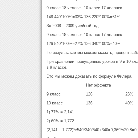
9 класс 18 человек 10 класс 17 человек
146:440*100%=33% 136:220*100%=61%
За 2008 – 2009 учебный год
9 класс 18 человек 10 класс 17 человек
126:540*100%=27% 136:340*100%=40%
По результатам мы можем сказать, процент забо
При сравнении пропущенных уроков в 9 и 10 кл
в 9 классе.
Это мы можем доказать по формуле Филера.
Нет эффекта
9 класс
126
23%
10 класс
136
40%
1) 77% = 2,141
2) 60% = 1,772
(2,141 – 1,772)*√540*340/540+340=0,369*√20,8=0