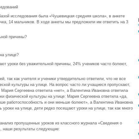
ледований
базой исследования была «Чушевицкая средняя школа», в анкете
чка, 14 мальчиков. В ходе анкеты мы предложили им ответить на 3
ьной причины?
на улице?
ают уроки без уважительной причины, 24% учеников часто болеют,
й, так как учителя и ученики утвердительно ответили, что не все
ской культуры на улице. На вопрос часто ли учащиеся пропускают,
: Мария Сергеевна ответила «нет», а Валентина Ивановна ответила
оки физической культуры на улице: Мария Сергеевна ответила «да,
выше работоспособность и они меньше болеют», а Валентина Ивановна
ь уроки на улице, дети редко посещают уроки на улице, так как много
анализ пропущенных уроков из классного журнала «Сведения о
, наши результаты следующие: