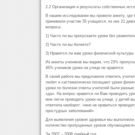
2.2 Организация и результаты собственных исс
В нашем исследовании мы провели анкету, где 
принимали участие 35 учащихся, из них 21 дево
вопроса:
1) Часто ли вы пропускаете уроки без уважител
2) Часто ли вы болеете?
3) Нравятся ли вам уроки физической культуры 
Из анкеты учеников мы видим, что 23% пропуск
45% учеников уроки на улице не нравятся.
В своей работе мы предложили ответить учителе
любят и систематически посещают уроки физиче
уроки по болезни ответы учителей были разные
«да». На вопрос нравится ли Вам проводить ур
мне легче проводить уроки на улице, у детей 
ответила наоборот: «мне не нравиться проводит
простудных заболеваний».
Для выявления уровня здоровья мы выполнили 
количестве пропущенных уроков обучающимся»
За 2007 – 2008 учебный год