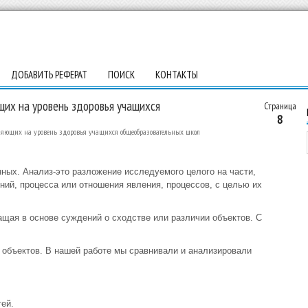
ДОБАВИТЬ РЕФЕРАТ
ПОИСК
КОНТАКТЫ
их на уровень здоровья учащихся
Страница
8
ияющих на уровень здоровья учащихся общеобразовательных школ
нных. Анализ-это разложение исследуемого целого на части,
ний, процесса или отношения явления, процессов, с целью их
ащая в основе суждений о сходстве или различии объектов. С
 объектов. В нашей работе мы сравнивали и анализировали
ей.