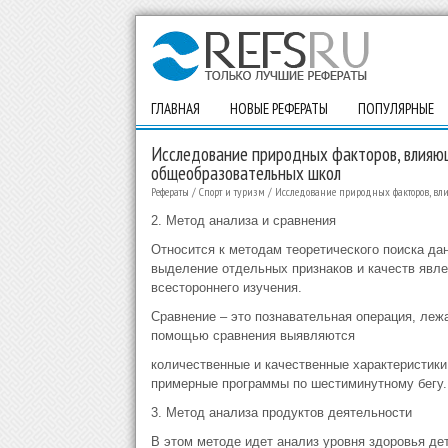
ГЛАВНАЯ
НОВЫЕ РЕФЕРАТЫ
ПОПУЛЯРНЫЕ
Исследование природных факторов, влияющ
общеобразовательных школ
Рефераты
/
Спорт и туризм
/
Исследование природных факторов, вл
2. Метод анализа и сравнения
Относится к методам теоретического поиска да
выделение отдельных признаков и качеств явле
всестороннего изучения.
Сравнение – это познавательная операция, леж
помощью сравнения выявляются
количественные и качественные характеристики
примерные программы по шестиминутному бегу.
3. Метод анализа продуктов деятельности
В этом методе идет анализ уровня здоровья дет