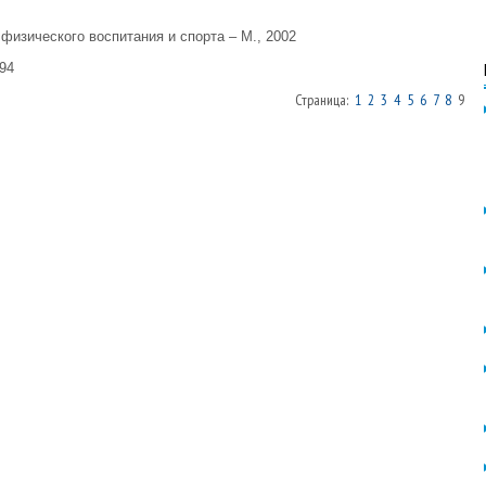
физического воспитания и спорта – М., 2002
94
Страница:
1
2
3
4
5
6
7
8
9