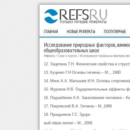
ГЛАВНАЯ
НОВЫЕ РЕФЕРАТЫ
ПОПУЛЯРНЫЕ
Исследование природных факторов, влияющ
общеобразовательных школ
Рефераты
/
Спорт и туризм
/
Исследование природных факторов, вл
12. Зацепина Т.Н. Физические свойства и структ
13. Куценко Г.Н Основы гигиены – М.,, 1980
14. Минх А.А. Малышев И.Н. Основы спортивной
15. Муровов И.В. Оздоровительные эффекты физ
16. Подшебекин А.К. Закаливание человека – Ки
17. Покровский В.А. Гигиена – М.,1989
18. Праздников Г.С. Здоро
вый образ жизни – М., 2006