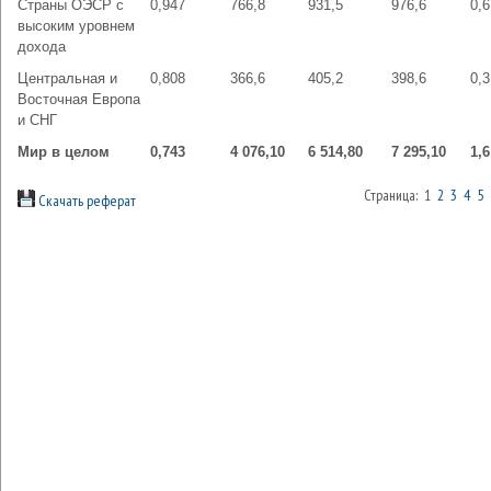
Страны ОЭСР с
0,947
766,8
931,5
976,6
0,6
высоким уровнем
дохода
Центральная и
0,808
366,6
405,2
398,6
0,3
Восточная Европа
и СНГ
Мир в целом
0,743
4 076,10
6 514,80
7 295,10
1,6
Страница: 1
2
3
4
5
Скачать реферат