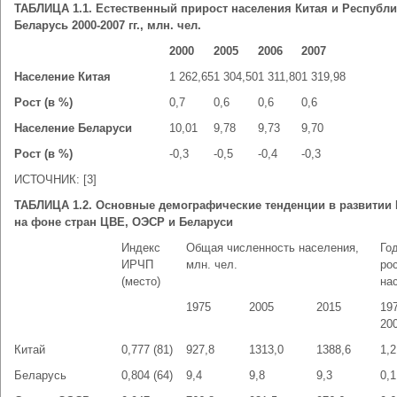
ТАБЛИЦА 1.1. Естественный прирост населения Китая и Республ
Беларусь 2000-2007 гг., млн. чел.
2000
2005
2006
2007
Население Китая
1 262,65
1 304,50
1 311,80
1 319,98
Рост (в %)
0,7
0,6
0,6
0,6
Население Беларуси
10,01
9,78
9,73
9,70
Рост (в %)
-0,3
-0,5
-0,4
-0,3
ИСТОЧНИК: [3]
ТАБЛИЦА 1.2. Основные демографические тенденции в развитии 
на фоне стран ЦВЕ, ОЭСР и Беларуси
Индекс
Общая численность населения,
Го
ИРЧП
млн. чел.
ро
(место)
на
1975
2005
2015
19
20
Китай
0,777 (81)
927,8
1313,0
1388,6
1,2
Беларусь
0,804 (64)
9,4
9,8
9,3
0,1