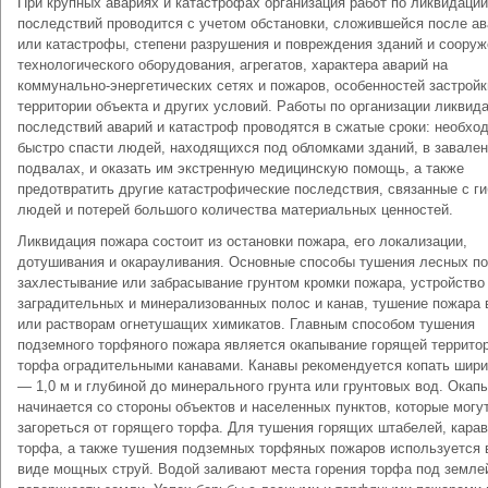
При крупных авариях и катастрофах организация работ по ликвидации
последствий проводится с учетом обстановки, сложившейся после ав
или катастрофы, степени разрушения и повреждения зданий и сооруж
технологического оборудования, агрегатов, характера аварий на
коммунально-энергетических сетях и пожаров, особенностей застройк
территории объекта и других условий. Работы по организации ликвид
последствий аварий и катастроф проводятся в сжатые сроки: необхо
быстро спасти людей, находящихся под обломками зданий, в завале
подвалах, и оказать им экстренную медицинскую помощь, а также
предотвратить другие катастрофические последствия, связанные с г
людей и потерей большого количества материальных ценностей.
Ликвидация пожара состоит из остановки пожара, его локализации,
дотушивания и окарауливания. Основные способы тушения лесных по
захлестывание или забрасывание грунтом кромки пожара, устройство
заградительных и минерализованных полос и канав, тушение пожара 
или растворам огнетушащих химикатов. Главным способом тушения
подземного торфяного пожара является окапывание горящей террито
торфа оградительными канавами. Канавы рекомендуется копать шири
— 1,0 м и глубиной до минерального грунта или грунтовых вод. Окап
начинается со стороны объектов и населенных пунктов, которые могу
загореться от горящего торфа. Для тушения горящих штабелей, кара
торфа, а также тушения подземных торфяных пожаров используется 
виде мощных струй. Водой заливают места горения торфа под землей