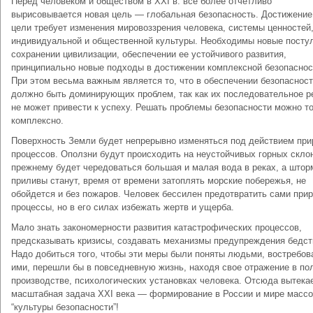
Перед человеком и обществом в XXI в. все более отчетливо
вырисовывается новая цель — глобальная безопасность. Достижение
цели требует изменения мировоззрения человека, системы ценностей
индивидуальной и общественной культуры. Необходимы новые посту
сохранении цивилизации, обеспечении ее устойчивого развития,
принципиально новые подходы в достижении комплексной безопаснос
При этом весьма важным является то, что в обеспечении безопасност
должно быть доминирующих проблем, так как их последовательное 
не может привести к успеху. Решать проблемы безопасности можно т
комплексно.
Поверхность Земли будет непрерывно изменяться под действием пр
процессов. Оползни будут происходить на неустойчивых горных склон
прежнему будет чередоваться большая и малая вода в реках, а што
приливы станут, время от времени затоплять морские побережья, не
обойдется и без пожаров. Человек бессилен предотвратить сами при
процессы, но в его силах избежать жертв и ущерба.
Мало знать закономерности развития катастрофических процессов,
предсказывать кризисы, создавать механизмы предупреждения бедст
Надо добиться того, чтобы эти меры были поняты людьми, востребов
ими, перешли бы в повседневную жизнь, находя свое отражение в по
производстве, психологических установках человека. Отсюда вытека
масштабная задача XXI века — формирование в России и мире масс
“культуры безопасности”!