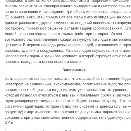
поверхности земли. Успех борьбы с лесными и торфяными пожарами 
многом зависит от их своевременного обнаружения и быстрого принят
по их ограничению и ликвидации. При обнаружении очага пожара нач
ГО объекта и его штаб принимают все меры к его ликвидации: на осн
данных разведки и других полученных сведений оценивают пожарную
обстановку, принимают решение и ставят задачи формированиям. Сп
людей - главная задача спасательных работ при пожарах. Из зон
возможного распространения пожара эвакуируются люди и материал
ценности. В первую очередь разыскивают людей, оказавшихся в гор
районах, зданиях и сооружениях. Розыск людей осуществляют в цел
безопасности парами: один разыскивает, а второй страхует его с по
веревки, находясь в менее опасном месте.
Заключение
Есть серьезные основания полагать, что масштабность влияния бедс
катастроф на социальные, экономические, политические и другие пр
современного общества и их драматизм уже превысили тот уровень,
который позволял относиться к ним как к локальным сбоям в размер
функционировании государственных и общественных структур. Тот по
системной адаптации, которая позволяет системе (в данном случае 
обществу) амортизировать отклонения от допустимых параметров жиз
сохранять при этом свое качественное содержание, по-видимому, про
ХХ в.