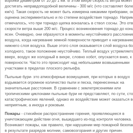
воронки диаметром от 10 до 1 км. В этом вихре скорость ветра может
достигать неправдоподобной величины - 300 м/с (что составляет боле
км/ч). Такая скорость не может быть измерена никакими приборами, о
оценена экспериментально и по степени воздействия торнадо. Напри
отмечалось, что при торнадо щепка вонзалась в ствол сосны. Это от
скорости ветра выше 200 м/с. Процесс возникновения торнадо до конц
ясен. Очевидно, они образуются в моменты неустойчивого расслоени
воздуха, когда нагревание земной поверхности приводит к нагреванию
нижнего слоя воздуха. Выше этого слоя оказывается слой воздуха б
холодного, такое положение неустойчиво. Теплый воздух устремляет
вверх, воздух же холодный в вихре, словно хобот, опускается вниз, к
поверхности. Часто это происходит над небольшими возвышенными
участками в пределах плоского рельефа.
Пыльные бури- это атмосферные возмущения, при которых в воздух
вздымается огромное количество пыли и песка, перенесенных на
значительные расстояния. В сравнении с землетрясениями или
тропическими циклонами пыльные бури не представляют, по сути, ст
катастрофических явлений, однако их воздействие может оказаться 
неприятным, а иногда и роковым.
Пожары
- стихийное распространение горения, проявляющееся в
уничтожающем действии огня, вышедшего из-под контроля человека.
Возникают пожары, как правило, при нарушении мер пожарной безопа
в результате разрядов молнии, самовозгорания и других причин.