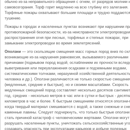
обычно из-за неправильного обращения с огнем, от разрядов молнии 
самовозгорания. Торф горит медленно на всю глубину его залегания.
Торфяные пожары охватывают боль­шие площади и трудно поддаютс
тушению.
Пожары в городах и населенных пунктах возникают при нарушении пр
противопожарной безопасности, из-за неисправности электропроводки
распространения огня при лесных, торфяных и степных пожарах, при
замыкании электропроводки во время землетрясений.
Оползни
— это скользящие смещения масс горных пород вниз по скл
возникающие из-за нарушения равновесия, вызываемого различными
причинами (подмывом пород водой, ослаблением их прочности вслед
выветривания или переувлажнения осадками и подземными водами,
систематическими толчками, неразумной хозяйственной деятельност
человека и др.). Оползни различаются не только скоростью смещени
(медленные, средние и быстрые), но и своими масштабами. Скорость
медленных смещений пород составляет несколько десятков сантимет
год, средних - несколько метров в час или в сутки и быстрых - десятк
километров в час и более. К быстрым смещениям относятся оползни-
когда твердый материал смешивается с водой, а также снежные и сн
каменные лавины. Следует подчеркнуть, что только быстрые оползни
стать причиной катастроф с человеческими жертвами. Оползни могут
разрушать населенные пункты, уничтожать сельскохозяйственные уго
создавать опасность при эксплуатации карьеров и добыче полезных