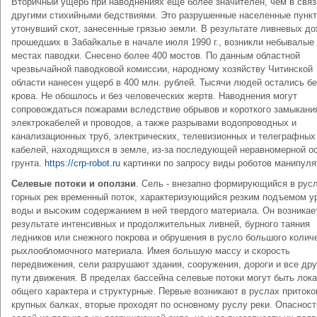
Вторичный ущерб при наводнениях еще более значителен, чем в связ
другими стихийными бедствиями. Это разрушенные населенные пункт
утонувший скот, занесенные грязью земли. В результате ливневых до
прошедших в Забайкалье в начале июля 1990 г., возникли небывалые 
местах паводки. Снесено более 400 мостов. По данным областной
чрезвычайной паводковой комиссии, народному хозяйству Читинской
области нанесен ущерб в 400 млн. рублей. Тысячи людей остались бе
крова. Не обошлось и без человеческих жертв. Наводнения могут
сопровождаться пожарами вследствие обрывов и короткого замыкани
электрокабелей и проводов, а также разрывами водопроводных и
канализационных труб, электрических, телевизионных и телеграфных
кабелей, находящихся в земле, из-за последующей неравномерной о
грунта.
https://crp-robot.ru
картинки по запросу виды роботов манипуля
Селевые потоки и оползни
. Сель - внезапно формирующийся в рус
горных рек временный поток, характеризующийся резким подъемом у
воды и высоким содержанием в ней твердого материала. Он возникае
результате интенсивных и продолжительных ливней, бурного таяния
ледников или снежного покрова и обрушения в русло большого колич
рыхлообломочного материала. Имея большую массу и скорость
передвижения, сели разрушают здания, сооружения, дороги и все дру
пути движения. В пределах бассейна селевые потоки могут быть лок
общего характера и структурные. Первые возникают в руслах притоко
крупных балках, вторые проходят по основному руслу реки. Опасност