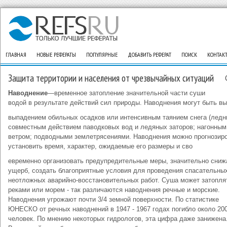
ГЛАВНАЯ
НОВЫЕ РЕФЕРАТЫ
ПОПУЛЯРНЫЕ
ДОБАВИТЬ РЕФЕРАТ
ПОИСК
КОНТАК
Защита территории и населения от чрезвычайных ситуаций
Наводнение
—временное затопление значительной части суши
водой в результате действий сил природы. Наводнения могут быть в
выпадением обильных осадков или интенсивным таянием снега (ледни
совместным действием паводковых вод и ледяных заторов; нагонным
ветром; подводными землетрясениями. Наводнения можно прогнозиро
установить время, характер, ожидаемые его размеры и сво
евременно организовать предупредительные меры, значительно сни
ущерб, создать благоприятные условия для проведения спасательны
неотложных аварийно-восстановительных работ. Суша может затопля
реками или морем - так различаются наводнения речные и морские.
Наводнения угрожают почти 3/4 земной поверхности. По статистике
ЮНЕСКО от речных наводнений в 1947 - 1967 годах погибло около 20
человек. По мнению некоторых гидрологов, эта цифра даже занижена