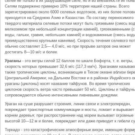
селей не только в их разрушающей силе, но и во внезапности их появ
Селям подвержено примерно 10% территории нашей страны. Всего
зарегистрировано около 6000 селевых водотоков, из них более полов
приходится на Среднюю Азию и Казахстан. По составу переносимого
твердого материала селевые потоки могут быть грязевыми (смесь во
мелкоземом при небольшой концентрации камней), грязекаменными (
воды, гальки, гравия, небольших камней) и водокаменные (смесь вод
преимущественно крупными камнями). Скорость течения селевого пот
обычно составляет 2,5— 4,0 м/с, но при прорыве заторов она может
достигать 8—10 м/с и более.
Ураганы
- это ветры силой 12 баллов по шкале Бофорта, т. е. ветры,
скорость которых превышает 32,6 м/с (117,3 км/ч). Ураганами называю
также тропические циклоны, возникающие в Тихом океане вблизи бер
Центральной Америки; на Дальнем Востоке и в районах Индийского о
ураганы (циклоны) носят название тайфунов. Во время тропических
циклонов скорость ветра часто превышает 50 м/с. Циклоны и тайфун
сопровождаются обычно интенсивными ливневыми дождями.
Ураган на суше разрушает строения, линии связи и электропередач,
повреждает транспортные коммуникации и мосты, ломает и вырывает
корнем деревья; при распространении над морем вызывает огромные
высотой 10—12 м и более, повреждает или даже приводит к гибели с
Торнадо - это катастрофические атмосферные вихри, имеющие форм