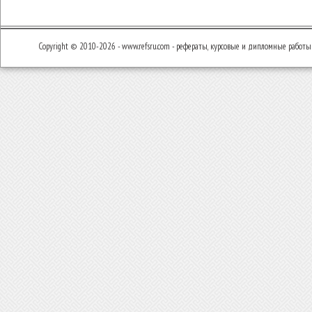
Copyright © 2010-2026 - www.refsru.com - рефераты, курсовые и дипломные работы