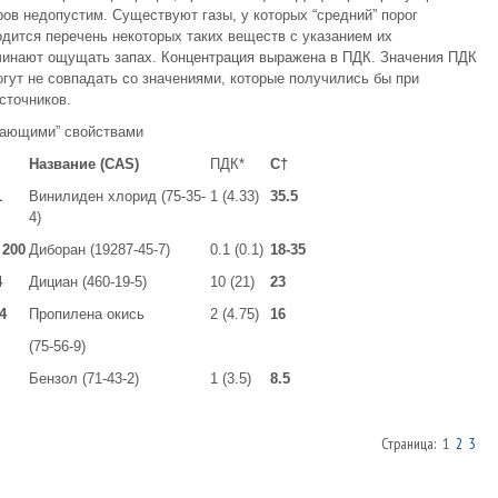
ров недопустим. Существуют газы, у которых “средний” порог
дится перечень некоторых таких веществ с указанием их
ачинают ощущать запах. Концентрация выражена в ПДК. Значения ПДК
могут не совпадать со значениями, которые получились бы при
сточников.
дающими” свойствами
Название (
CAS)
ПДК*
С†
1
Винилиден хлорид (75-35-
1 (4.33)
35.5
4)
 200
Диборан (19287-45-7)
0.1 (0.1)
18-35
4
Дициан (460-19-5)
10 (21)
23
4
Пропилена окись
2 (4.75)
16
(75-56-9)
Бензол (71-43-2)
1 (3.5)
8.5
Страница: 1
2
3