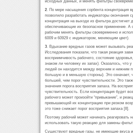
исходных данных, и менять фильтры своевреме
2
. По мере насыщения сорбента концентрация вр
позволило разработать индикаторы окончания 
концентрация на выходе из фильтра достигнет 
обеспечивающие их безопасное применение. А 
рабочим менять фильтры своевременно и испол
6009 и 60929 с индикатором, меняющим цвет).
3
. Вдыхание вредных газов может вызывать реак
Исследования показали, что такая реакция зави
восприимчивость рабочего, состояние здоровья, 
знаком ли человеку их запах). Оказалось, что 
людей он находится между верхним и нижним пре
большую и в меньшую стороны). Это означает, ч
большей, чем порог чувствительности. Это такж
значения порога восприятия запаха. На восприя
чувствительность. Если концентрация будет воз
рабочего может произойти “привыкание”, и реак
превышающей их концентрацию при резком возр
это тоже снижает порог восприятия запаха [8].
Поэтому рабочий может начинать реагировать н
использовать такую реакцию для замены фильт
Существуют вредные газы, не имеющие вкуса и