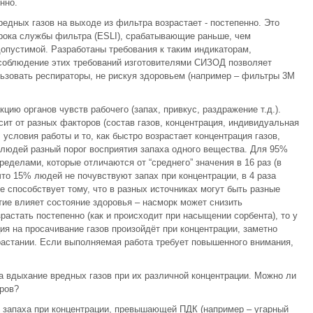
нно.
едных газов на выходе из фильтра возрастает - постепенно. Это
срока службы фильтра (ESLI), срабатывающие раньше, чем
допустимой. Разработаны требования к таким индикаторам,
соблюдение этих требований изготовителями СИЗОД позволяет
ьзовать респираторы, не рискуя здоровьем (например – фильтры 3М
цию органов чувств рабочего (запах, привкус, раздражение т.д.).
сит от разных факторов (состав газов, концентрация, индивидуальная
условия работы и то, как быстро возрастает концентрация газов,
у людей разный порог восприятия запаха одного вещества. Для 95%
делами, которые отличаются от “среднего” значения в 16 раз (в
то 15% людей не почувствуют запах при концентрации, в 4 раза
е способствует тому, что в разных источниках могут быть разные
тие влияет состояние здоровья – насморк может снизить
растать постепенно (как и происходит при насыщении сорбента), то у
ция на просачивание газов произойдёт при концентрации, заметно
астании. Если выполняемая работа требует повышенного внимания,
а вдыхание вредных газов при их различной концентрации. Можно ли
ров?
 запаха при концентрации, превышающей ПДК (например – угарный