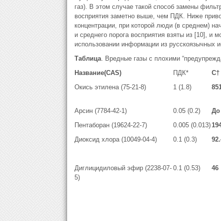
газ). В этом случае такой способ замены фильт
восприятия заметно выше, чем ПДК. Ниже приво
концентрации, при которой люди (в среднем) н
и среднего порога восприятия взяты из [10], и 
использовании информации из русскоязычных и
Таблица
. Вредные газы с плохими “предупреж
Название
(CAS)
ПДК*
С†
Окись этилена (75-21-8)
1 (1.8)
85
Арсин (7784-42-1)
0.05 (0.2)
До
Пентаборан (19624-22-7)
0.005 (0.013)
19
Диоксид хлора (10049-04-4)
0.1 (0.3)
92.
Диглицидиловый эфир (2238-07-
0.1 (0.53)
46
5)