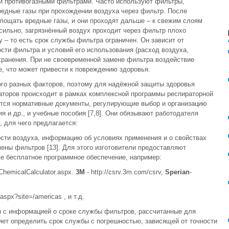
и противогазными фильтрами. Часто используют фильтры,
редные газы при прохождении воздуха через фильтр. После
лощать вредные газы, и они проходят дальше – к свежим слоям
сильно, загрязнённый воздух проходит через фильтр плохо
 – то есть срок службы фильтра ограничен. Он зависит от
ости фильтра и условий его использования (расход воздуха,
 хранения. При не своевременной замене фильтра воздействие
е, что может привести к повреждению здоровья.
ого разных факторов, поэтому для надёжной защиты здоровья
аторов происходит в рамках комплексной программы респираторной
ются нормативные документы, регулирующие выбор и организацию
я и др., и учебные пособия [7,8]. Они обязывают работодателя
 для чего предлагается:
сти воздуха, информацию об условиях применения и о свойствах
ены фильтров [13]. Для этого изготовители предоставляют
 бесплатное программное обеспечение, например:
ChemicalCalculator.aspx.
3М
- http://csrv.3m.com/csrv,
Sperian
-
aspx?site=/americas , и т.д.
ы с информацией о сроке службы фильтров, рассчитанные для
яет определить срок службы с погрешностью, зависящей от точности