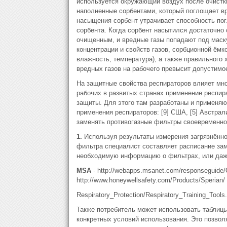
используется окружающий воздух после очистк
наполненные сорбентами, который поглощает в
насыщения сорбент утрачивает способность пог
сорбента. Когда сорбент насытился достаточно 
очищенным, и вредные газы попадают под маску
концентрации и свойств газов, сорбционной ёмк
влажность, температура), а также правильного
вредных газов на рабочего превысит допустимо
На защитные свойства респираторов влияет мн
рабочих в развитых странах применение респир
защиты. Для этого там разработаны и применя
применения респираторов: [9] США, [5] Австрали
заменять противогазные фильтры своевременно,
1.
Используя результаты измерения загрязнённо
фильтра специалист составляет расписание зам
необходимую информацию о фильтрах, или даже
MSA
- http://webapps.msanet.com/responseguide/
http://www.honeywellsafety.com/Products/Sperian/
Respiratory_Protection/Respiratory_Training_Tools.
Также потребитель может использовать таблиц
конкретных условий использования. Это позвол