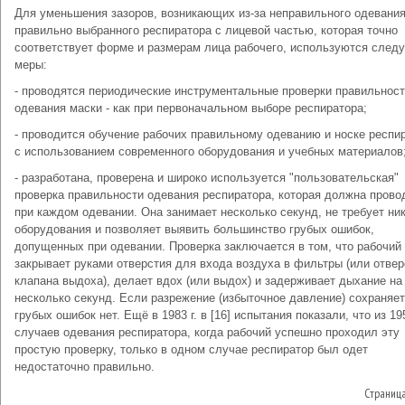
Для уменьшения зазоров, возникающих из-за неправильного одевани
правильно выбранного респиратора с лицевой частью, которая точно
соответствует форме и размерам лица рабочего, используются сле
меры:
- проводятся периодические инструментальные проверки правильнос
одевания маски - как при первоначальном выборе респиратора;
- проводится обучение рабочих правильному одеванию и носке респи
с использованием современного оборудования и учебных материалов
- разработана, проверена и широко используется "пользовательская"
проверка правильности одевания респиратора, которая должна прово
при каждом одевании. Она занимает несколько секунд, не требует ни
оборудования и позволяет выявить большинство грубых ошибок,
допущенных при одевании. Проверка заключается в том, что рабочий
закрывает руками отверстия для входа воздуха в фильтры (или отвер
клапана выдоха), делает вдох (или выдох) и задерживает дыхание на
несколько секунд. Если разрежение (избыточное давление) сохраняет
грубых ошибок нет. Ещё в 1983 г. в [16] испытания показали, что из 19
случаев одевания респиратора, когда рабочий успешно проходил эту
простую проверку, только в одном случае респиратор был одет
недостаточно правильно.
Страниц