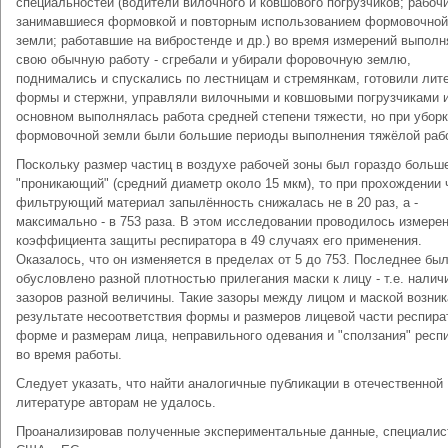
специальностей (водители вилочного и ковшового погрузчиков; рабочи
занимавшиеся формовкой и повторным использованием формовочной
земли; работавшие на вибростенде и др.) во время измерений выпол
свою обычную работу - сгребали и убирали форовочную землю,
поднимались и спускались по лестницам и стремянкам, готовили лит
формы и стержни, управляли вилочными и ковшовыми погрузчиками и
основном выполнялась работа средней степени тяжести, но при убор
формовочной земли были большие периоды выполнения тяжёлой раб
Поскольку размер частиц в воздухе рабочей зоны был гораздо больш
"проникающий" (средний диаметр около 15 мкм), то при прохождении 
фильтрующий материал запылённость снижалась не в 20 раз, а -
максимально - в 753 раза. В этом исследовании проводилось измере
коэффициента защиты респиратора в 49 случаях его применения.
Оказалось, что он изменяется в пределах от 5 до 753. Последнее бы
обусловлено разной плотностью прилегания маски к лицу - т.е. налич
зазоров разной величины. Такие зазоры между лицом и маской возник
результате несоответствия формы и размеров лицевой части респира
форме и размерам лица, неправильного одевания и "сползания" респ
во время работы.
Следует указать, что найти аналогичные публикации в отечественной
литературе авторам не удалось.
Проанализировав полученные экспериментальные данные, специали