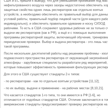
США и ЕС пришли к выводу, что для уменьшения проникания под мас
нефильтрованного воздуха через зазоры недостаточно обеспечить х
защитные свойства одних лишь респираторов как отдельно взятых
устройств, а необходимо обеспечить их правильный выбор для данны
условий работы, правильный подбор лицевой части (для каждого рабо
индивидуально), и обеспечить правильное одевание и носку СИЗОД
рабочими. То есть в США сохраняют здоровье рабочих не за только с
выдачи им респираторов (как в РФ), а ещё и с помощью выполнения
программы респираторной защиты, включающей обучение, тренировк
периодические проверки. Выбор и выдача респиратора - это лишь час
такой программы.
После нескольких десятилетий работы над решением проблемы - изо
подмасочного пространства респиратора от окружающей загрязнённо
атмосферы - зарубежные специалисты разработали ряд мероприятий,
которые повышают эффективность применения фильтрующих респира
Для этого в США существуют стандарты 2-х типов:
- по респираторам - как по отдельно взятым устройствам [11,12];
- по их выбору, выдаче и применению - на рабочих местах [8,10,21].
Что касается стандартов 1-го типа, то они имеются в РФ [1-6], но
отличаются от подобных стандартов США. Отличие заключается в то
американские стандарты предусматривают проверку респираторов на