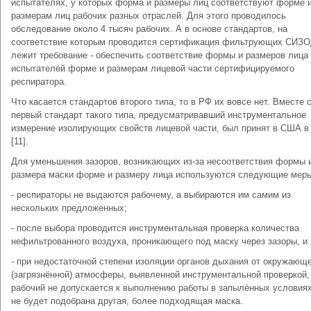
испытателях, у которых форма и размеры лиц соответствуют форме 
размерам лиц рабочих разных отраслей. Для этого проводилось
обследование около 4 тысяч рабочих. А в основе стандартов, на
соответствие которым проводится сертификация фильтрующих СИЗО
лежит требование - обеспечить соответствие формы и размеров лица
испытателей форме и размерам лицевой части сертифицируемого
респиратора.
Что касается стандартов второго типа, то в РФ их вовсе нет. Вместе с
первый стандарт такого типа, предусматривавший инструментальное
измерение изолирующих свойств лицевой части, был принят в США в 
[11].
Для уменьшения зазоров, возникающих из-за несоответствия формы 
размера маски форме и размеру лица используются следующие меры 
- респираторы не выдаются рабочему, а выбираются им самим из
нескольких предложенных;
- после выбора проводится инструментальная проверка количества
нефильтрованного воздуха, проникающего под маску через зазоры, и
- при недостаточной степени изоляции органов дыхания от окружающ
(загрязнённой) атмосферы, выявленной инструментальной проверкой,
рабочий не допускается к выполнению работы в запылённых условиях
не будет подобрана другая, более подходящая маска.