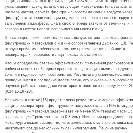
защиты) используемых фильтрующих СИЗОД зависят от эффективно
улавливания частиц пыли фильтрующим материалом, (она зависит от
размера частиц, свойств фильтра и скорости движения воздуха через
фильтр) и от степени изоляции подмасочного пространства от окруж
запылённой атмосферы. Она в свою очередь зависит от величины и 
зазоров в местах неплотного прилегания маски к лицу.
В настоящее время промышленность выпускает ряд высокоэффекти
фильтрующих материалов с низким сопротивлением дыханию [13]. Р
вторую проблему - обеспечить плотное прилегание лицевой части
респиратора к поверхности лица - оказалось сложнее.
Чтобы определить степень эффективности применения респиратора 
рабочем месте, необходимо сравнить концентрацию пыли в воздухе р
зоны и в подмасочном пространстве. Результаты указанных исследов
проводившиеся в последние десятилетия, опубликованы в многочисл
научных работах, последние из которых относятся к периоду 2000 - 20
[9,14,15,18 -20].
Например, в статье [15] представлены результаты измереия эффекти
защиты респираторов - фильтрующих полумасок класса N95 (станда
фильтрующий материал задерживает не менее 95% твёрдых частиц с
"проникающего" размера - около 0.3 мкм). Измерения проводились на
металлургическом заводе, где изготавливались стальные отливки ма
нескольких сот до нескольких тысяч килограммов. Рабочие разных