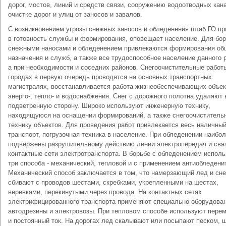
дорог, мостов, линий и средств связи, сооружению водоотводных кана
очистке дорог и улиц от заносов и завалов.
С возникновением угрозы снежных заносов и обледенения штаб ГО пр
в готовность службы и формирования, оповещает население. Для бо
снежными наносами и обледенением привлекаются формирования об
назначения и служб, а также все трудоспособное население данного 
а при необходимости и соседних районов. Снегоочистительные работ
городах в первую очередь проводятся на основных транспортных
магистралях, восстанавливается работа жизнеобеспечивающих объек
энерго-, тепло- и водоснабжения. Снег с дорожного полотна удаляют 
подветренную сторону. Широко используют инженерную технику,
находящуюся на оснащении формирований, а также снегоочиститель
технику объектов. Для проведения работ привлекается весь наличны
транспорт, погрузочная техника в население. При обледенении наибо
подвержены разрушительному действию линии электропередач и свя
контактные сети электротранспорта. В борьбе с обледенением испол
три способа - механический, тепловой и с применением антиобледени
Механический способ заключается в том, что намерзающий лед и сне
сбивают с проводов шестами, скребками, укрепленными на шестах,
веревками, перекинутыми через провода. На контактных сетях
электрифицированного транспорта применяют специально оборудова
автодрезины и электровозы. При тепловом способе используют пере
и постоянный ток. На дорогах лед скалывают или посыпают песком, 