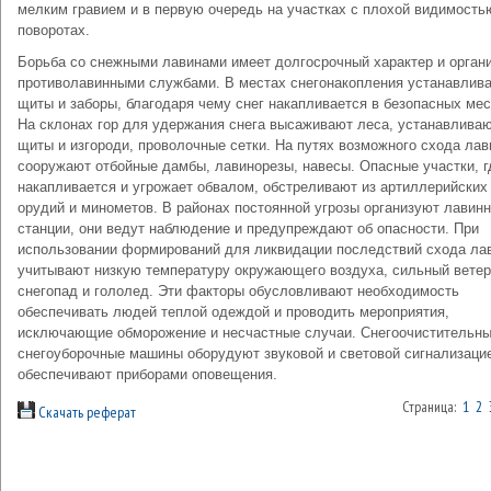
мелким гравием и в первую очередь на участках с плохой видимость
поворотах.
Борьба со снежными лавинами имеет долгосрочный характер и орган
противолавинными службами. В местах снегонакопления устанавлив
щиты и заборы, благодаря чему снег накапливается в безопасных мес
На склонах гор для удержания снега высаживают леса, устанавлива
щиты и изгороди, проволочные сетки. На путях возможного схода лав
сооружают отбойные дамбы, лавинорезы, навесы. Опасные участки, г
накапливается и угрожает обвалом, обстреливают из артиллерийских
орудий и минометов. В районах постоянной угрозы организуют лавин
станции, они ведут наблюдение и предупреждают об опасности. При
использовании формирований для ликвидации последствий схода ла
учитывают низкую температуру окружающего воздуха, сильный ветер
снегопад и гололед. Эти факторы обусловливают необходимость
обеспечивать людей теплой одеждой и проводить мероприятия,
исключающие обморожение и несчастные случаи. Снегоочистительны
снегоуборочные машины оборудуют звуковой и световой сигнализаци
обеспечивают приборами оповещения.
Страница:
1
2
Скачать реферат