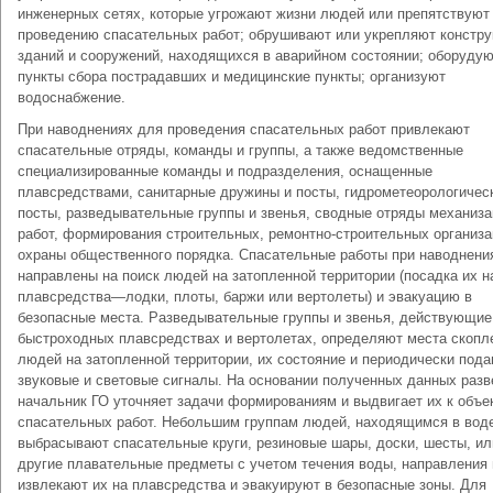
инженерных сетях, которые угрожают жизни людей или препятствуют
проведению спасательных работ; обрушивают или укрепляют констру
зданий и сооружений, находящихся в аварийном состоянии; оборуду
пункты сбора пострадавших и медицинские пункты; организуют
водоснабжение.
При наводнениях для проведения спасательных работ привлекают
спасательные отряды, команды и группы, а также ведомственные
специализированные команды и подразделения, оснащенные
плавсредствами, санитарные дружины и посты, гидрометеорологичес
посты, разведывательные группы и звенья, сводные отряды механиза
работ, формирования строительных, ремонтно-строительных организа
охраны общественного порядка. Спасательные работы при наводнени
направлены на поиск людей на затопленной территории (посадка их н
плавсредства—лодки, плоты, баржи или вертолеты) и эвакуацию в
безопасные места. Разведывательные группы и звенья, действующие
быстроходных плавсредствах и вертолетах, определяют места скопл
людей на затопленной территории, их состояние и периодически под
звуковые и световые сигналы. На основании полученных данных разв
начальник ГО уточняет задачи формированиям и выдвигает их к объе
спасательных работ. Небольшим группам людей, находящимся в вод
выбрасывают спасательные круги, резиновые шары, доски, шесты, ил
другие плавательные предметы с учетом течения воды, направления 
извлекают их на плавсредства и эвакуируют в безопасные зоны. Для