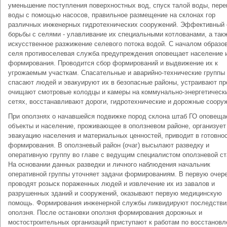
уменьшение поступления поверхностных вод, спуск талой воды, пере
воды с помощью насосов, правильное размещение на склонах гор
различных инженерных гидротехнических сооружений. Эффективный 
борьбы с селями - улавливание их специальными котлованами, а так
искусственное разжижение селевого потока водой. С началом образо
селя противоселевая служба предупреждения оповещает население 
формирования. Проводится сбор формирований и выдвижение их к
угрожаемым участкам. Спасательные и аварийно-технические группы
спасают людей и эвакуируют их в безопасные районы, устраивают пр
очищают смотровые колодцы и камеры на коммунально-энергетическ
сетях, восстанавливают дороги, гидротехнические и дорожные соору
При оползнях о начавшейся подвижке пород склона штаб ГО оповеща
объекты и население, проживающее в оползневом районе, организует
эвакуацию населения и материальных ценностей, приводит в готовно
формирования. В оползневый район (очаг) высылают разведку и
оперативную группу во главе с ведущим специалистом оползневой ст
На основании данных разведки и личного наблюдения начальник
оперативной группы уточняет задачи формированиям. В первую очер
проводят розыск пораженных людей и извлечение их из завалов и
разрушенных зданий и сооружений, оказывают первую медицинскую
помощь. Формирования инженерной службы ликвидируют последстви
оползня. После остановки оползня формирования дорожных и
мостостроительных организаций приступают к работам по восстанов