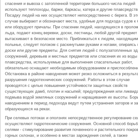
спасения и вывоза с затопленной территории большого числа людей
используют теплоходы, баржи, баркасы, катера и другие плавсредств
Посадку людей на них осуществляют непосредственно с берега. В э
случае выбирают и обозначают места, удобные для подхода судов к 
или оборудуют причалы. При спасении людей, находящихся в проло
льда, подают конец веревки, доски, лестницы, любой другой предмет
вытаскивают в безопасное место. Приближаться к людям, находящим
полынье, следует ползком с раскинутыми руками и ногами, опираясь 
доски или другие предметы. Для снятия людей с полузатопленных зд
сооружений, деревьев и местных предметов или спасения их из воды
плавсредства, используемые для выполнения спасательных работ,
обязательно оснащают необходимым оборудованием и приспособлен
Обстановка в районе наводнения может резко осложниться в результ
разрушения гидротехнических сооружений. Работы в этом случае
проводятся с целью повышения устойчивости защитных свойств
существующих дамб, плотин и насыпей; предупреждения или ликвид
подмыва водой земляных сооружений и наращивания их высоты. Бор
наводнением в период ледохода ведут путем устранения заторов и з
образующихся на реках.
При селевых потоках и оползнях непосредственное регулирование се
осуществляют гидротехнические сооружения. Основной способ борьб
селями - стимулирование развития почвенного и растительного покро
горных склонах, и особенно в местах зарождения селей, а также