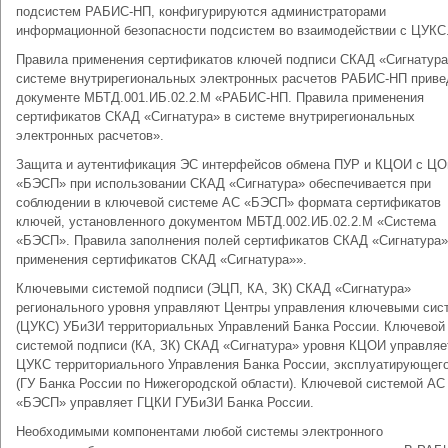
подсистем РАБИС-НП, конфигурируются администраторами
информационной безопасности подсистем во взаимодействии с ЦУКС
Правила применения сертификатов ключей подписи СКАД «Сигнатура
системе внутрирегиональных электронных расчетов РАБИС-НП приве
документе МБТД.001.ИБ.02.2.М «РАБИС-НП. Правила применения
сертификатов СКАД «Сигнатура» в системе внутрирегиональных
электронных расчетов».
Защита и аутентификация ЭС интерфейсов обмена ПУР и КЦОИ с Ц
«БЭСП» при использовании СКАД «Сигнатура» обеспечивается при
соблюдении в ключевой системе АС «БЭСП» формата сертификатов
ключей, установленного документом МБТД.002.ИБ.02.2.М «Система
«БЭСП». Правила заполнения полей сертификатов СКАД «Сигнатура»
применения сертификатов СКАД «Сигнатура»».
Ключевыми системой подписи (ЭЦП, КА, ЗК) СКАД «Сигнатура»
регионального уровня управляют Центры управления ключевыми сис
(ЦУКС) УБиЗИ территориальных Управлений Банка России. Ключевой
системой подписи (КА, ЗК) СКАД «Сигнатура» уровня КЦОИ управляе
ЦУКС территориального Управления Банка России, эксплуатирующе
(ГУ Банка России по Нижегородской области). Ключевой системой АС
«БЭСП» управляет ГЦКИ ГУБиЗИ Банка России.
Необходимыми компонентами любой системы электронного