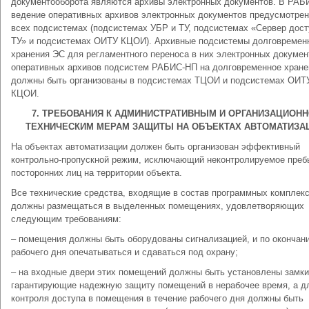
документооборота являются архивы электронных документов. В РА
ведение оперативных архивов электронных документов предусмотрен
всех подсистемах (подсистемах УБР и ТУ, подсистемах «Сервер дост
ТУ» и подсистемах ОИТУ КЦОИ). Архивные подсистемы долговремен
хранения ЭС для регламентного переноса в них электронных докумен
оперативных архивов подсистем РАБИС-НП на долговременное хране
должны быть организованы в подсистемах ТЦОИ и подсистемах ОИТ
КЦОИ.
7. ТРЕБОВАНИЯ К АДМИНИСТРАТИВНЫМ И ОРГАНИЗАЦИОНН
ТЕХНИЧЕСКИМ МЕРАМ ЗАЩИТЫ НА ОБЪЕКТАХ АВТОМАТИЗА
На объектах автоматизации должен быть организован эффективный
контрольно-пропускной режим, исключающий неконтролируемое преб
посторонних лиц на территории объекта.
Все технические средства, входящие в состав программных комплекс
должны размещаться в выделенных помещениях, удовлетворяющих
следующим требованиям:
– помещения должны быть оборудованы сигнализацией, и по окончан
рабочего дня опечатываться и сдаваться под охрану;
– на входные двери этих помещений должны быть установлены замки
гарантирующие надежную защиту помещений в нерабочее время, а д
контроля доступа в помещения в течение рабочего дня должны быть