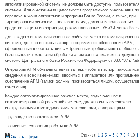
автоматизированной системы не должны быть доступны пользовател
системы. Для обеспечения целостности программного обеспечения п
передаче в Фонд алгоритмов и программ Банка России, а также, при
тиражировании регионам – пользователям, должны использоваться
средства защиты информации, рекомендованные ГУБиЗИ Банка Росс
Для каждого автоматизированного рабочего места автоматизированно
системы, должен вестись паспорт программного обеспечения АРМ,
оформленный в соответствии с «Временным требованиям по обеспеч
безопасности технологий обработки электронных платежных документ
системе Центрального банка Российской Федерации» от 03.0497 г. №6
Операторы АРМ обязаны следить за тем, чтобы в паспорт заносились
сведения о всех изменениях, вносимых в аппаратное или программно
обеспечение АРМ (записи должны производиться лицом, осуществл
изменения).
Каждое автоматизированное рабочее место, подключенное к
автоматизированной расчетной системе, должно быть обеспечено
инструктивными и методическими материалами, содержащими:
– руководство пользователя АРМ;
– описание технологии работы на АРМ;
Страница:
1
2
3
4
5
6
7
8
9
10
1
Скачать реферат