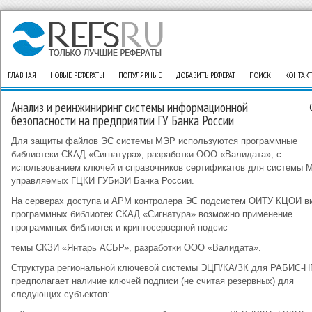
ГЛАВНАЯ
НОВЫЕ РЕФЕРАТЫ
ПОПУЛЯРНЫЕ
ДОБАВИТЬ РЕФЕРАТ
ПОИСК
КОНТАК
Анализ и реинжиниринг системы информационной
безопасности на предприятии ГУ Банка России
Для защиты файлов ЭС системы МЭР используются программные
библиотеки СКАД «Сигнатура», разработки ООО «Валидата», с
использованием ключей и справочников сертификатов для системы 
управляемых ГЦКИ ГУБиЗИ Банка России.
На серверах доступа и АРМ контролера ЭС подсистем ОИТУ КЦОИ в
программных библиотек СКАД «Сигнатура» возможно применение
программных библиотек и криптосерверной подсис
темы СКЗИ «Янтарь АСБР», разработки ООО «Валидата».
Структура региональной ключевой системы ЭЦП/КА/ЗК для РАБИС-Н
предполагает наличие ключей подписи (не считая резервных) для
следующих субъектов: