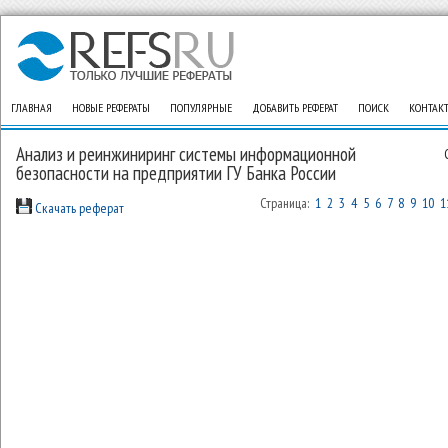
ГЛАВНАЯ
НОВЫЕ РЕФЕРАТЫ
ПОПУЛЯРНЫЕ
ДОБАВИТЬ РЕФЕРАТ
ПОИСК
КОНТАК
Анализ и реинжиниринг системы информационной
безопасности на предприятии ГУ Банка России
Страница:
1
2
3
4
5
6
7
8
9
10
1
Скачать реферат