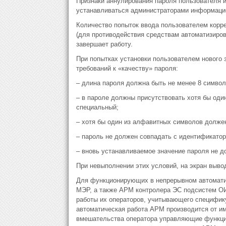
Признаки аннулирования пароля пользователя и
устанавливаться администраторами информацио
Количество попыток ввода пользователем корр
(для противодействия средствам автоматизиров
завершает работу.
При попытках установки пользователем нового
требований к «качеству» пароля:
– длина пароля должна быть не менее 8 символ
– в пароле должны присутствовать хотя бы оди
специальный;
– хотя бы один из алфавитных символов должен
– пароль не должен совпадать с идентификатор
– вновь устанавливаемое значение пароля не 
При невыполнении этих условий, на экран выво
Для функционирующих в непрерывном автомат
МЭР, а также АРМ контролера ЭС подсистем ОИ
работы их операторов, учитывающего специфик
автоматическая работа АРМ производится от и
вмешательства оператора управляющие функци