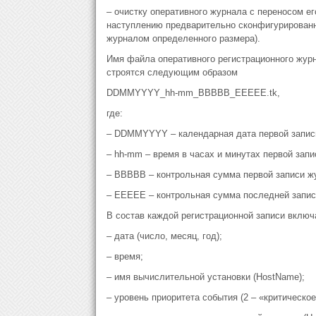
– очистку оперативного журнала с переносом е
наступлению предварительно сконфигурированн
журналом определенного размера).
Имя файла оперативного регистрационного жур
строятся следующим образом
DDMMYYYY_hh-mm_BBBBB_EEEEE.tk,
где:
– DDMMYYYY – календарная дата первой запис
– hh-mm – время в часах и минутах первой запи
– BBBBB – контрольная сумма первой записи ж
– EEEEE – контрольная сумма последней запис
В состав каждой регистрационной записи включ
– дата (число, месяц, год);
– время;
– имя вычислительной установки (HostName);
– уровень приоритета события (2 – «критическое