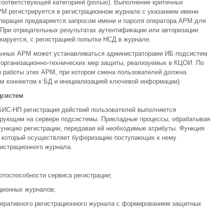
соответствующей категорией (ролью). Выполнение критичных
М регистрируется в регистрационном журнале с указанием имени
 операция предваряется запросом имени и пароля оператора АРМ для
 При отрицательных результатах аутентификации или авторизации
кируется, с регистрацией попытки НСД в журнале.
занных АРМ может устанавливаться администраторами ИБ подсистем
 организационно-технических мер защиты, реализуемых в КЦОИ. По
работы этих АРМ, при котором смена пользователей должна
м коннектом к БД и инициализацией ключевой информации).
дсистем
ИС-НП регистрация действий пользователей выполняется
ирующим на сервере подсистемы. Прикладные процессы, обрабатывая
ункцию регистрации, передавая ей необходимые атрибуты. Функция
и, который осуществляет буферизацию поступающих к нему
гистрационного журнала.
тоспособности сервиса регистрации;
ционных журналов;
перативного регистрационного журнала с формированием защитных