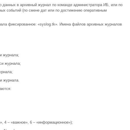
го данных в архивный журнал по команде администратора ИБ, или по
ых событий (по смене дат или по достижению оперативным
нала фиксированное: «syslog.tk». Имена файлов архивных журналов
и журнала;
си журнала;
урнала;
и журнала.
аются:
», 4 – «важное», 6 – «информационное»);