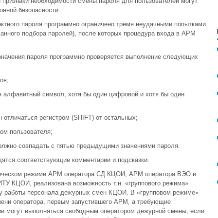
 признаки необходимости смены пароля для пользователей могут
нной безопасности.
ектного пароля программно ограничено тремя неудачными попытками
анного подбора паролей), после которых процедура входа в АРМ
 значения пароля программно проверяется выполнение следующих
ов;
н алфавитный символ, хотя бы один цифровой и хотя бы один
 отличаться регистром (SHIFT) от остальных;
ом пользователя;
должно совпадать с пятью предыдущими значениями пароля.
дятся соответствующие комментарии и подсказки.
ическом режиме АРМ оператора СД КЦОИ, АРМ оператора ВЭО и
ТУ КЦОИ, реализована возможность т.н. «группового режима»
у работы персонала дежурных смен КЦОИ. В «групповом режиме»
мени оператора, первым запустившего АРМ, а требующие
и могут выполняться свободным оператором дежурной смены, если