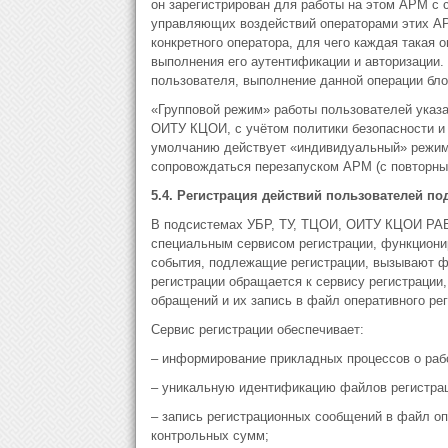
он зарегистрирован для работы на этом АРМ с 
управляющих воздействий операторами этих АР
конкретного оператора, для чего каждая такая
выполнения его аутентификации и авторизации.
пользователя, выполнение данной операции бло
«Групповой режим» работы пользователей ука
ОИТУ КЦОИ, с учётом политики безопасности и
умолчанию действует «индивидуальный» режим 
сопровождаться перезапуском АРМ (с повторны
5.4. Регистрация действий пользователей по
В подсистемах УБР, ТУ, ТЦОИ, ОИТУ КЦОИ РАБ
специальным сервисом регистрации, функцион
события, подлежащие регистрации, вызывают ф
регистрации обращается к сервису регистраци
обращений и их запись в файл оперативного ре
Сервис регистрации обеспечивает:
– информирование прикладных процессов о рабо
– уникальную идентификацию файлов регистра
– запись регистрационных сообщений в файл о
контрольных сумм;