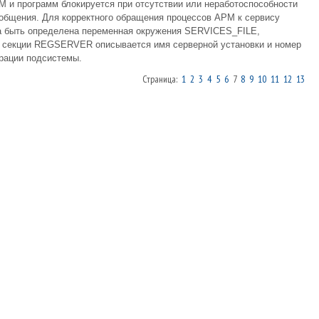
 и программ блокируется при отсутствии или неработоспособности
ообщения. Для корректного обращения процессов АРМ к сервису
на быть определена переменная окружения SERVICES_FILE,
в секции REGSERVER описывается имя серверной установки и номер
трации подсистемы.
Страница:
1
2
3
4
5
6
7
8
9
10
11
12
13