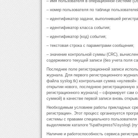
– имя пользователя в операционной системе (U
– номер пользователя по таблице пользователе
– идентификатор задачи, выполнившей регистр
– идентификатор класса события;
– идентификатор (код) события;
– текстовая строка с параметрами сообщения;
– значение контрольной суммы (CRC), вычисле
содержимого текущей записи (без учета поля с
Последнее поле регистрационной записи исполь
журнала. Для первого регистрационного журнала
файла syslog.tk) контрольная сумма «нулевой»
открытии нового, последнюю регистрационную з
регистрационного журнала) – сформирует сам се
суммой) в качестве первой записи вновь открыв
Необходимым условием работы прикладных сре
регистрации». Этот процесс организуется прогр
системы с правами специального пользователя 
выделяемом каталоге %pathxpress%\syslog\ (пу
Наличие и работоспособность сервиса регистр