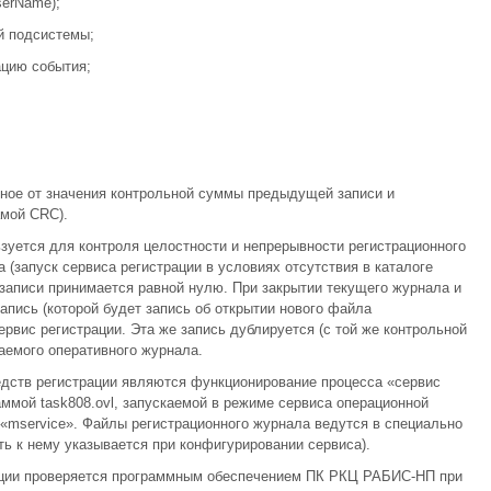
serName);
й подсистемы;
ацию события;
нное от значения контрольной суммы предыдущей записи и
амой CRC).
зуется для контроля целостности и непрерывности регистрационного
 (запуск сервиса регистрации в условиях отсутствия в каталоге
 записи принимается равной нулю. При закрытии текущего журнала и
апись (которой будет запись об открытии нового файла
рвис регистрации. Эта же запись дублируется (с той же контрольной
аемого оперативного журнала.
дств регистрации являются функционирование процесса «сервис
аммой task808.ovl, запускаемой в режиме сервиса операционной
«mservice». Файлы регистрационного журнала ведутся в специально
ть к нему указывается при конфигурировании сервиса).
ации проверяется программным обеспечением ПК РКЦ РАБИС-НП при