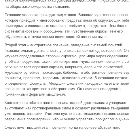
зависит характеристика всей учебной деятельности. Обучение основ
на общих закономерностях познания.
Познание человека проходит ряд этапов. Вначале чувственное познан
которое приводит к многообразию представлений об окружающих реб
природных и социальных явлениях, событиях, предметах. Чем более
систематизированы и обобщенны эти чувственные образы, тем его
обучаемость с точки зрения возможностей познания выше.
Второй этап – абстрактное познание, овладение системой понятий.
Познавательная деятельность ученика становится односторонней. Он
изучает определенные стороны окружающего мира через содержание
учебных предметов. Если при конкретном, чувственном познании в с
ребенка встает образная картина, например, леса и его обитателей,
журчащих ручейков, порхающих бабочек, то абстрактное познание вед
понятиям, правилам, теоремам, доказательствам. В сознании встают 
определения, формулы. Младший школьник находится на этапе пере
познания от конкретного к абстрактному. Он начинает овладевать
понятийными формами мышления.
Конкретное и абстрактное в познавательной деятельности учащихся
выступают, как противоречивые силы и создают различные тенденции
умственном развитии. Учителю нужно знать механизмы возникновени
разрешения противоречий, чтобы умело управлять процессом обучени
Существует высший этап познания, когда на основе абстрактного