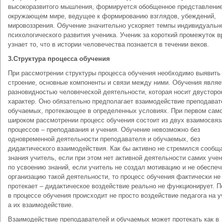
высокоразвитого мышления, формируется обобщенное представление
окружающем мире, ведущее к формированию взглядов, убеждений,
мировоззрения. Обучение значительно ускоряет темпы индивидуальн
психологического развития ученика. Ученик за короткий промежуток 
узнает то, что в истории человечества познается в течении веков.
3.Структура процесса обучения
При рассмотрении структуры процесса обучения необходимо выявить 
строение, основные компоненты и связи между ними. Обучения являе
разновидностью человеческой деятельности, которая носит двусторо
характер. Оно обязательно предполагает взаимодействие преподават
обучаемых, протекающее в определенных условиях. При первом сам
широком рассмотрении процесс обучения состоит из двух взаимосвя
процессов – преподавания и учения. Обучение невозможно без
одновременной деятельности преподавателя и обучаемых, без
дидактического взаимодействия. Как бы активно не стремился сообщ
знания учитель, если при этом нет активной деятельности самих уче
по усвоению знаний, если учитель не создал мотивацию и не обеспеч
организацию такой деятельности, то процесс обучения фактически не
протекает – дидактическое воздействие реально не функционирует. 
в процессе обучения происходит не просто воздействие педагога на у
а их взаимодействие.
Взаимодействие преподавателей и обучаемых может протекать как в