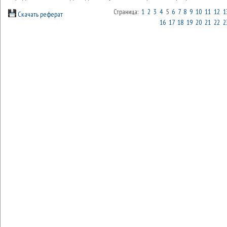
Страница:
1
2
3
4
5
6
7
8
9
10
11
12
1
Скачать реферат
16
17
18
19
20
21
22
2