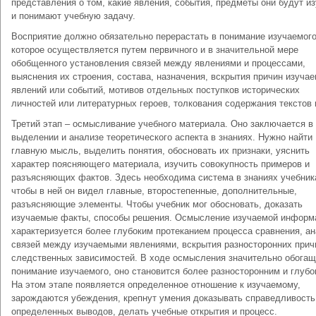
представления о том, какие явления, события, предметы они будут из
и понимают учебную задачу.
Восприятие должно обязательно перерастать в понимание изучаемого
которое осуществляется путем первичного и в значительной мере
обобщенного установления связей между явлениями и процессами,
выяснения их строения, состава, назначения, вскрытия причин изуча
явлений или событий, мотивов отдельных поступков исторических
личностей или литературных героев, толкования содержания текстов и
Третий этап – осмысливание учебного материала. Оно заключается в
выделении и анализе теоретического аспекта в знаниях. Нужно найти
главную мысль, выделить понятия, обосновать их признаки, уяснить
характер поясняющего материала, изучить совокупность примеров и
разъясняющих фактов. Здесь необходима система в знаниях учебник
чтобы в ней он видел главные, второстепенные, дополнительные,
разъясняющие элементы. Чтобы учебник мог обосновать, доказать
изучаемые факты, способы решения. Осмысление изучаемой информ
характеризуется более глубоким протеканием процесса сравнения, а
связей между изучаемыми явлениями, вскрытия разносторонних прич
следственных зависимостей. В ходе осмысления значительно обогащ
понимание изучаемого, оно становится более разносторонним и глубо
На этом этапе появляется определенное отношение к изучаемому,
зарождаются убеждения, крепнут умения доказывать справедливость
определенных выводов, делать учебные открытия и процесс.