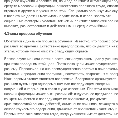
процессе обучения и воспитания, но и под влиянием окружающей сре
средств массовой информации, общественно-полезного труда, спорт
игровых и других вне учебных занятий. Специально организуемые об
и воспитание должны максимально учитывать и использовать эти
социальные факторы и условия, так как их влияние становится все б
широким, разносторонним и действенным и нередко стихийным.
4.Этапы процесса обучения
Обратимся к динамике процесса обучения. Известно, что процесс обу
растянут во времени. Естественно предположить, что он делится на к
этапы, которые можно описать следующим образом.
Всякое обучение начинается с постановки обучающим цели у ученика
принятия последним этой цели. Постановка цели может осуществлять
разному. Первоначально она преимущественно состоит в привлечени
внимания и предложении послушать, посмотреть, потрогать, т.е. восп
Итак, первым этапом является восприятие. Восприятие организуется
разными путями при одновременном или последующем введении
полученной информации в связи с уже известным. При этом организа
новой информации может быть различной: индуктивное предъявление
конкретных фактов с последующим их обобщением, раскрытие
ориентировочной основы действий, объяснение принципа, лежащего в
основе изучаемого содержания, движение от обобщения к частному и 
Первый этап заканчивается тогда, когда учащиеся имеют достаточны