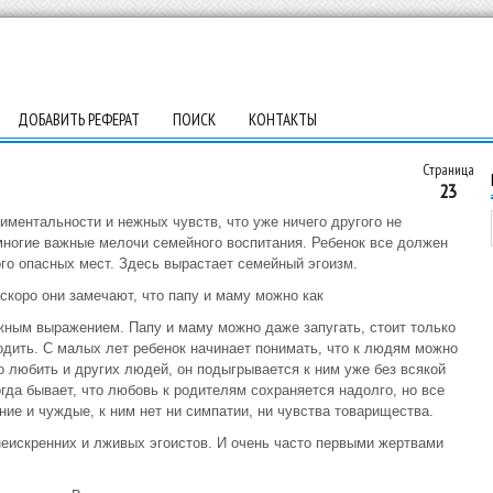
ДОБАВИТЬ РЕФЕРАТ
ПОИСК
КОНТАКТЫ
Страница
23
иментальности и нежных чувств, что уже ничего другого не
многие важные мелочи семейного воспитания. Ребенок все должен
ого опасных мест. Здесь вырастает семейный эгоизм.
 скоро они замечают, что папу и маму можно как
ежным выражением. Папу и маму можно даже запугать, стоит только
одить. С малых лет ребенок начинает понимать, что к людям можно
о любить и других людей, он подыгрывается к ним уже без всякой
гда бывает, что любовь к родителям сохраняется надолго, но все
ие и чуждые, к ним нет ни симпатии, ни чувства товарищества.
неискренних и лживых эгоистов. И очень часто первыми жертвами