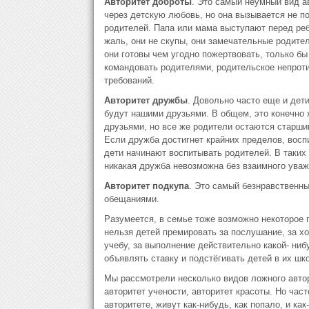
Авторитет доброты
. Это самый неумный вид а
через детскую любовь, но она вызывается не п
родителей. Папа или мама выступают перед ребе
жаль, они не скупы, они замечательные родите
они готовы чем угодно пожертвовать, только бы
командовать родителями, родительское непроти
требований.
Авторитет дружбы
. Довольно часто еще и дет
будут нашими друзьями. В общем, это конечно 
друзьями, но все же родители остаются старши
Если дружба достигнет крайних пределов, восп
дети начинают воспитывать родителей. В таких 
никакая дружба невозможна без взаимного уваж
Авторитет подкупа
. Это самый безнравственны
обещаниями.
Разумеется, в семье тоже возможно некоторое 
нельзя детей премировать за послушание, за 
учебу, за выполнение действительно какой- ниб
объявлять ставку и подстёгивать детей в их ш
Мы рассмотрели несколько видов ложного автори
авторитет учености, авторитет красоты. Но част
авторитете, живут как-нибудь, как попало, и ка