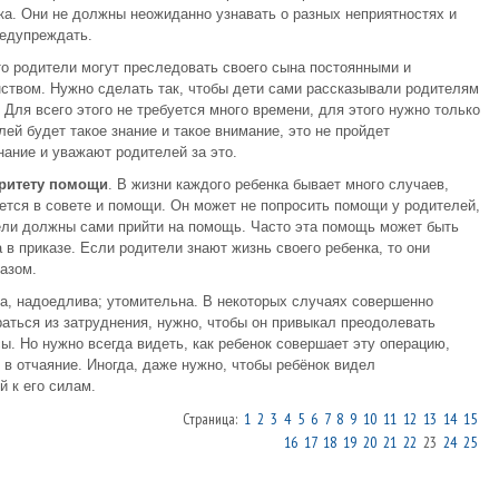
ка. Они не должны неожиданно узнавать о разных неприятностях и
редупреждать.
что родители могут преследовать своего сына постоянными и
твом. Нужно сделать так, чтобы дети сами рассказывали родителям
 Для всего этого не требуется много времени, для этого нужно только
лей будет такое знание и такое внимание, это не пройдет
нание и уважают родителей за это.
ритету помощи
. В жизни каждого ребенка бывает много случаев,
дается в совете и помощи. Он может не попросить помощи у родителей,
ители должны сами прийти на помощь. Часто эта помощь может быть
а в приказе. Если родители знают жизнь своего ребенка, то они
азом.
а, надоедлива; утомительна. В некоторых случаях совершенно
аться из затруднения, нужно, чтобы он привыкал преодолевать
ы. Но нужно всегда видеть, как ребенок совершает эту операцию,
 в отчаяние. Иногда, даже нужно, чтобы ребёнок видел
 к его силам.
Страница:
1
2
3
4
5
6
7
8
9
10
11
12
13
14
15
16
17
18
19
20
21
22
23
24
25