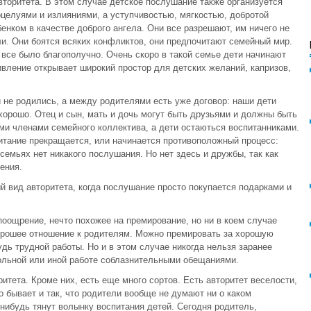
вторитета. В этом случае детское послушание также организуется
оцелуями и излияниями, а уступчивостью, мягкостью, добротой
нком в качестве доброго ангела. Они все разрешают, им ничего не
ли. Они боятся всяких конфликтов, они предпочитают семейный мир.
 все было благополучно. Очень скоро в такой семье дети начинают
вление открывает широкий простор для детских желаний, капризов,
и не родились, а между родителями есть уже договор: наши дети
хорошо. Отец и сын, мать и дочь могут быть друзьями и должны быть
ми членами семейного коллектива, а дети остаються воспитанниками.
итание прекращается, или начинается противоположный процесс:
семьях нет никакого послушания. Но нет здесь и дружбы, так как
ения.
й вид авторитета, когда послушание просто покупается подарками и
поощрение, нечто похожее на премирование, но ни в коем случае
хорошее отношение к родителям. Можно премировать за хорошую
удь трудной работы. Но и в этом случае никогда нельзя заранее
кольной или иной работе соблазнительными обещаниями.
тета. Кроме них, есть еще много сортов. Есть авторитет веселости,
о бывает и так, что родители вообще не думают ни о каком
к-нибудь тянут волынку воспитания детей. Сегодня родитель,