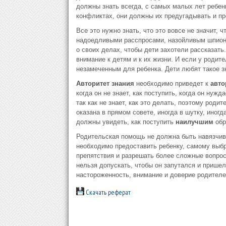
должны знать всегда, с самых малых лет ребен
конфликтах, они должны их предугадывать и п
Все это нужно знать, что это вовсе не значит, 
надоедливыми расспросами, назойливым шпионс
о своих делах, чтобы дети захотели рассказать.
внимание к детям и к их жизни. И если у родите
незамеченным для ребенка. Дети любят такое з
Авторитет знания
необходимо приведет к
авто
когда он не знает, как поступить, когда он нуж
так как не знает, как это делать, поэтому род
оказана в прямом совете, иногда в шутку, иногд
должны увидеть, как поступить
наилучшим
обр
Родительская помощь не должна быть навязчив
необходимо предоставить ребенку, самому выбр
препятствия и разрешать более сложные вопрос
нельзя допускать, чтобы он запутался и пришел
настороженность, внимание и доверие родителей
Скачать реферат