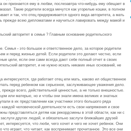
ра он признается ему в любви, послезавтра что-нибудь ему обещает в
казал. Такие родители всегда мечутся как угорелые кошки, в полном
вает и так, что отец придерживается одного вида авторитета, а мать
ыть прежде всею дипломатами и научиться лавировать между мамой и
льский авторитет в семье ? Главным основание родительского
ие. Семья
-
это большое и ответственное дело, за которое родители
ем и перед жизнью детей. Если родители это делают честно, если
ные цели, если они сами всегда дают себе полный отчет в своих
дительский авторитет, и не нужно искать никаких иных оснований, не
да интересуются, где работает отец или мать, каково ил общественное
упать перед ребенком как серьезное, заслуживающее уважения дело.
, прежде всего, действительной ценностью, а не только внешностью.
цом или матерью, но и чтобы они знали имена великих и знатных
упали в их представлении как участники этого большого ряда
в каждой человеческой деятельности есть свои напряжения и свое
жны представляться детям как рекордсмены в этой области, как ни с
 заслуги других людей, и обязательно заслуги ближайших друзей
т, интересуется, что люби, чего хочет и чего не хочет ребенок. Они
о что играет, что читает, как воспринимает прочитанное. Это все они