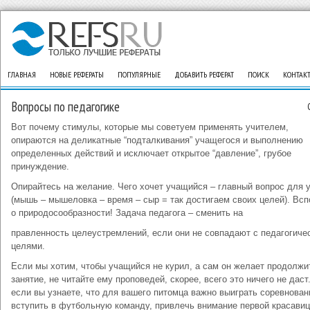
ГЛАВНАЯ
НОВЫЕ РЕФЕРАТЫ
ПОПУЛЯРНЫЕ
ДОБАВИТЬ РЕФЕРАТ
ПОИСК
КОНТАК
Вопросы по педагогике
Вот почему стимулы, которые мы советуем применять учителем,
опираются на деликатные “подталкивания” учащегося и выполнению
определенных действий и исключает открытое “давление”, грубое
принуждение.
Опирайтесь на желание. Чего хочет учащийся – главный вопрос для 
(мышь – мышеловка – время – сыр = так достигаем своих целей). Вс
о природосообразности! Задача педагога – сменить на
правленность целеустремлений, если они не совпадают с педагогиче
целями.
Если мы хотим, чтобы учащийся не курил, а сам он желает продолжи
занятие, не читайте ему проповедей, скорее, всего это ничего не даст
если вы узнаете, что для вашего питомца важно выиграть соревнован
вступить в футбольную команду, привлечь внимание первой красави