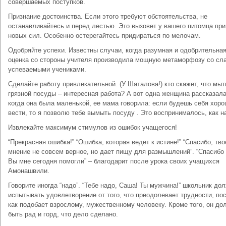
совершаемых поступков.
Признание достоинства. Если этого требуют обстоятельства, не
останавливайтесь и перед лестью. Это вызовет у вашего питомца пр
новых сил. Особенно остерегайтесь придираться по мелочам.
Одобряйте успехи. Известны случаи, когда разумная и одобрительна
оценка со стороны учителя производила мощную метаморфозу со сл
успеваемыми учениками.
Сделайте работу привлекательной. (У Шаталова!) кто скажет, что мыт
грязной посуды – интересная работа? А вот одна женщина рассказала
когда она была маленькой, ее мама говорила: если будешь себя хор
вести, то я позволю тебе вымыть посуду . Это воспринималось, как н
Извлекайте максимум стимулов из ошибок учащегося!
“Прекрасная ошибка!” “Ошибка, которая ведет к истине!” “Спасибо, тво
мнение не совсем верное, но дает пищу для размышлений”. “Спасибо 
Вы мне сегодня помогли” – благодарит после урока своих учащихся
Амонашвили.
Говорите иногда “надо”. “Тебе надо, Саша! Ты мужчина!” школьник до
испытывать удовлетворение от того, что преодолевает трудности, по
как подобает взрослому, мужественному человеку. Кроме того, он до
быть рад и горд, что дело сделано.