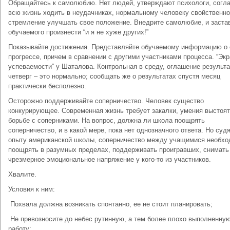
Обращайтесь к самолюбию. Нет людей, утверждают психологи, согл
всю жизнь ходить в неудачниках, нормальному человеку свойственно
стремление улучшать свое положение. Внедрите самолюбие, и заста
обучаемого произнести “и я не хуже других!”
Показывайте достижения. Представляйте обучаемому информацию о 
прогрессе, причем в сравнении с другими участниками процесса. “Экр
успеваемости” у Шаталова. Контрольная в среду, оглашение результа
четверг – это нормально; сообщать же о результатах спустя месяц
практически бесполезно.
Осторожно поддерживайте соперничество. Человек существо
конкурирующее. Современная жизнь требует закалки, умения выстоят
борьбе с соперниками. На вопрос, должна ли школа поощрять
соперничество, и в какой мере, пока нет однозначного ответа. Но судя
опыту американской школы, соперничество между учащимися необх
поощрять в разумных пределах, поддерживать проигравших, снимать
чрезмерное эмоциональное напряжение у кого-то из участников.
Хвалите.
Условия к ним:
­ Похвала должна возникать спонтанно, ее не стоит планировать;
­ Не превозносите до небес рутинную, а тем более плохо выполненну
работу;