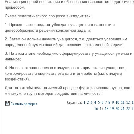
Реализация целей воспитания и образования называется педагогичес
процессом.
Схема педагогического процесса выглядит так:
1. Прежде всего, педагог убеждает учащегося в важности и
целесообразности решения конкретной задачи;
2. Затем он должен научить учащегося, т.е. добиться усвоения им
определенной суммы знаний для решения поставленной задачи;
3. На этом этапе необходимо сформулировать у учащегося умений и
навыков;
4. На всех этапах полезно стимулировать прилежание учащегося,
контролировать и оценивать этапы и итоги работы (см. стимулы
воздействия).
Для того чтобы педагогический процесс функционировал нужно, как
минимум, 5 групп методов воздействия на личность:
Страница:
1
2
3
4
5
6
7
8
9
10
11
12
1
Скачать реферат
16
17
18
19
20
21
22
2