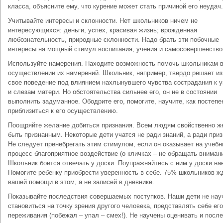
класса, объясните ему, что курение может стать причиной его неудач.
Учитывайте интересы и склонности. Нет школьников ничем не
интересующихся: деньги, успех, красивая жизнь; врожденная
любознательность, природные склонности. Надо брать эти побочные
интересы на мощный стимул воспитания, учения и самосовершенство
Используйте намерения. Находите возможность помочь школьникам 
осуществлении их намерений. Школьник, например, твердо решает и
свое поведение под влиянием нахлынувшего чувства сострадания к 
и слезам матери. Но обстоятельства сильнее его, он не в состоянии
выполнить задуманное. Ободрите его, помогите, научите, как постепе
приблизиться к его осуществлению.
Поощряйте желание добиться признания. Всем людям свойственно ж
быть признанным. Некоторые дети учатся не ради знаний, а ради приз
Не следует пренебрегать этим стимулом, если он оказывает на учеб
процесс благоприятное воздействие (о кличках – не обращать внимани
Школьник боится отвечать у доски. Поупражняйтесь с ним у доски на
Помогите ребенку приобрести уверенность в себе. 75% школьников ж
вашей помощи в этом, а не записей в дневнике.
Показывайте последствия совершаемых поступков. Наши дети не нау
становиться на точку зрения другого человека, представлять себе его
переживания (побежал – упал – смех!). Не научены оценивать и посл