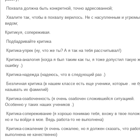
­ Похвала должна быть конкретной, точно адресованной;
­ Хвалите так, чтобы в похвалу верилось. Не с насупленным и угрюм
видом;
Критикуя, сопереживая.
­ Подбадривайте критика
­ Критика-упрек (ну, что же ты? А я так на тебя рассчитывал!)
­ Критика-аналогия (когда я был таким как ты, я тоже допустил такую 
ошибку .)
­ Критика-надежда (надеюсь, что в следующий раз .)
­ Безличная критика (в нашем классе есть еще ученики, которые . не 
называть их фамилий)
­ Критика-озабоченность (я очень озабочен сложившейся ситуацией.
Особенно у таких наших учеников .)
­ Критика-сопереживание (я хорошо понимаю тебя, вхожу в твое полож
но и ты войди в мое. Ведь работа-то не выполнена)
­ Критика-сожаление (я очень сожалею, но я должен сказать, что рабо
выполнена не качественно)