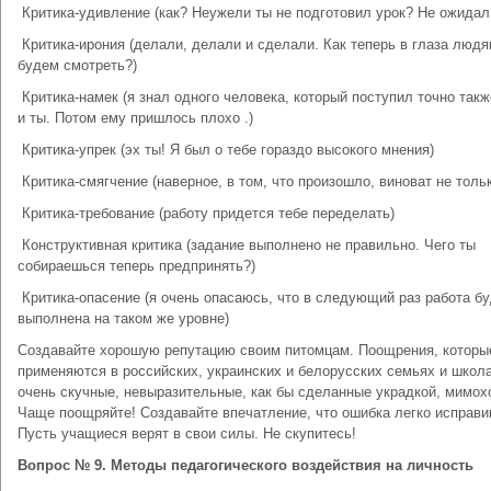
­ Критика-удивление (как? Неужели ты не подготовил урок? Не ожидал 
­ Критика-ирония (делали, делали и сделали. Как теперь в глаза люд
будем смотреть?)
­ Критика-намек (я знал одного человека, который поступил точно такж
и ты. Потом ему пришлось плохо .)
­ Критика-упрек (эх ты! Я был о тебе гораздо высокого мнения)
­ Критика-смягчение (наверное, в том, что произошло, виноват не толь
­ Критика-требование (работу придется тебе переделать)
­ Конструктивная критика (задание выполнено не правильно. Чего ты
собираешься теперь предпринять?)
­ Критика-опасение (я очень опасаюсь, что в следующий раз работа б
выполнена на таком же уровне)
Создавайте хорошую репутацию своим питомцам. Поощрения, которы
применяются в российских, украинских и белорусских семьях и школа
очень скучные, невыразительные, как бы сделанные украдкой, мимох
Чаще поощряйте! Создавайте впечатление, что ошибка легко исправи
Пусть учащиеся верят в свои силы. Не скупитесь!
Вопрос № 9. Методы педагогического воздействия на личность