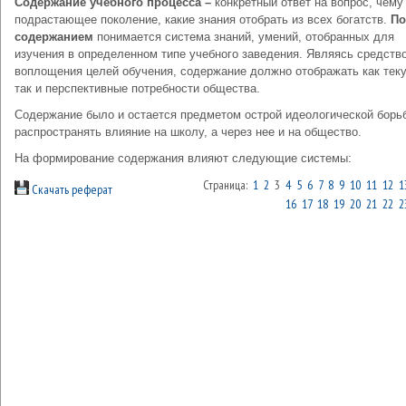
Содержание учебного процесса –
конкретный ответ на вопрос, чему
подрастающее поколение, какие знания отобрать из всех богатств.
По
содержанием
понимается система знаний, умений, отобранных для
изучения в определенном типе учебного заведения. Являясь средств
воплощения целей обучения, содержание должно отображать как тек
так и перспективные потребности общества.
Содержание было и остается предметом острой идеологической борь
распространять влияние на школу, а через нее и на общество.
На формирование содержания влияют следующие системы:
Страница:
1
2
3
4
5
6
7
8
9
10
11
12
1
Скачать реферат
16
17
18
19
20
21
22
2