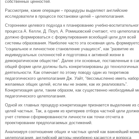
собственных ценностей.
Рассмотрим, какие операции – процедуры выделяют английские
исследователи в процессе постановки целей – целеполагания.
Сторонники целевого подхода к планированию учебно-воспитательног
процесса А. Келли, Д. Поуп, А. Ромишовский считают, что целеполаг
должно формироваться с формулирования всеобщей цели для всей
системы образования. Наиболее часто эта основная цель формируетс
“социальное и личностное становление учащихся”, как “развитие их
индивидуальных склонностей и подготовка к активной жизни в
демократическом обществе”. Далее эти основные, поставленные в са
общей форме цели должны быть конкретизированы до технологичных
деятельности. Как отмечает по этому поводу один из теоретиков
педагогического целеполагания Дж. Уайт, “бессмысленно иметь набор
желаемых общих целей, если мы не знаем, как их реализовать”.
Конкретизация цели, таким образом, как существенно необходимый м
педагогического целеполагания.
Одной их главных процедур конкретизации признается выделение из
целей частных. Так, а одним из критериев отбора частной цели долже
учет степени сформированности личности как точки отсчета в
проектировании предполагаемых достижений.
Анализируя соотношение общих и частных целей как важнейший мом
целеполагания, английский авторы неизбежно касаются и вопроса