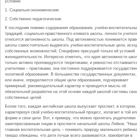
условий:
1. Социально-экономические.
2. Собственно педагогические.
К последним помимо содержания образования, учебно-воспитательн
традиций, социально-нравственного климата школы, личности учителя 
относится автономность школы. Под автономностью понимается прав
школы самостоятельно выдвигать учебно-воспитательные цели, исхо
собственных возможностей, Специфике присущей только ей условий
жизнедеятельности. Интересно отметить, что идея автономности шко
только активно проповедуются теоретиками, и ревностно отстаиваетс
учителями – практиками, она постоянно поддерживается государстве
политикой образования. В большинстве государственных документах,
или иначе, определяются общие цели образования, подчеркивает
примерный, рекомендательный характер и проводится мысль об
обязательной разработке на этой основе каждой школой системы сво
собственных целей.
Более того, каждая английская школа выпускает проспект, в котором,
характеризуя свой учебно-воспитательный процесс, излагает в той ил
форме и свои цели. Вот, к примеру, что можно прочитать родителями
заинтересованным лицам в проспекте начальной школы Лейкок: “Наш
главная воспитательная цель – понимать природу маленького ребенк
твердо убеждены, что дети лучше всего развиваются, приобретая в