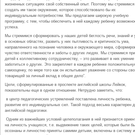
жизненных ситуациях свой собственный опыт. Поэтому мы стремимся
создать им такое окружение, которое способствовало бы их
индивидуальным потребностям. Мы предлагаем широкую учебную
программу, с тем, чтобы обеспечить в ней каждому ребенку возможно
успеха.
Мы стремимся сформировать у наших детей беглость речи, знаний и
в основных областях, развить у них пытливость и критичность ума,
направленного на познание человека и окружающего мира, сформиро
чувство ответственности и заботы о других людях. Мы стремимся пр
детей к коллективному сотрудничеству, – это развивает в них умение
заботиться о других. Это закрепляет в каждом ребенке положительн
самооценку, по мере того как он испытывает уважение со стороны сво
товарищей за личный вклад в общее дело”.
Цели, сформулированные в проспекте английской школы Лейкок,
показательны еще в одном отношении. Нетрудно заметить, что:
­ в центр педагогических устремлений поставлена личность ребенка,
развитие его индивидуальных сил. Такой подход весьма характерен 
английской педагогики.
­ Одним из важнейших условий целеполагания в ней признается ориен
на личность учащихся, т.е. выдвижение таких целей, которые были б
осознаны и личностно приняты самими детьми, включены в систему 